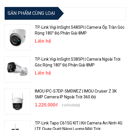
SẢN PHẨM CÙNG LOẠI
TP-Link Vigi InSight S485PI | Camera Ốp Trần Góc
Rộng 180° Độ Phân Giải 8MP
Liên hệ
Công Nghệ Cải Tiến Video
TP-Link Vigi InSight S385PI | Camera Ngoài Trời
TP-Link VIGI C230I Mini
được trang bị vô số công nghệ giúp nâng
Góc Rộng 180° Độ Phân Giải 8MP
cao vấn đề xử lý trong nhiều trường hợp không hoàn hảo, bao gồm:
Liên hệ
IR thông minh, WDR, 3D DNR và Tầm Nhìn Đêm.
IMOU IPC-S7DP-5M0WEZ | IMOU Cruiser Z 3K
5MP Camera IP Ngoài Trời 360 Độ
1.220.000₫
1.870.000₫
TP-Link Tapo C615G KIT | Kit Camera An Ninh 4G
LTE Quay Quét Năng Lượng Mặt Trời