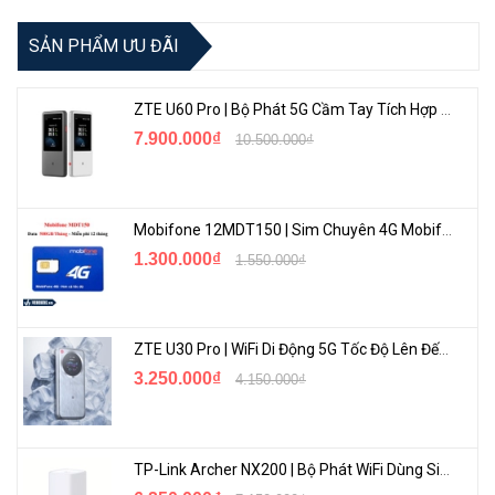
SẢN PHẨM ƯU ĐÃI
ZTE U60 Pro | Bộ Phát 5G Cầm Tay Tích Hợp Công Nghệ WiFi 7, Pin 10000mAh
Độ Phân Giải Siêu Nét
7.900.000₫
10.500.000₫
TP-Link VIGI C230I Mini
có độ phân giải 3MP cùng hồng ngoại
ban đêm lên đến 30 mét, mang đến hình ảnh chi tiết, sắc nét.
Mobifone 12MDT150 | Sim Chuyên 4G Mobifone Dung Lượng Cao 500GB/Tháng Gói 1 Năm
1.300.000₫
1.550.000₫
ZTE U30 Pro | WiFi Di Động 5G Tốc Độ Lên Đến 500Mbps, Màn Hình Cảm Ứng
3.250.000₫
4.150.000₫
TP-Link Archer NX200 | Bộ Phát WiFi Dùng Sim 5G Tốc Độ Cao Mới FullBox
Thuật Toán Phân Biệt Người Và Phương Tiện