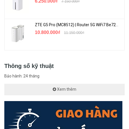
6.250.000₫
7.150.000₫
TP-Link VIGI C230I Mini
được trang bị thuật toán AI thông minh
giúp bạn có thể xác định rõ ràng người và phương tiện 1 cách dễ
dàng, báo động khi có phát hiện chuyển động.
ZTE G5 Pro (MC8512) | Router 5G WiFi7 Be7200 Hỗ Trợ Băng Tần 6Ghz Cực Mạnh
10.800.000₫
11.150.000₫
Thông số kỹ thuật
Bảo hành: 24 tháng
Xem thêm
Tích Hợp AI Thông Minh
TP-Link VIGI C230I Mini
còn giúp nhận dạng thông minh, có thể
phát hiện chuyển động, khu vực cấm xâm nhập, tránh camera giả
mạo...