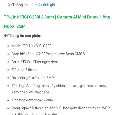
Thông tin
Đánh giá
TP-Link VIGI C230I 2.8mm | Camera AI Mini Dome Hồng
Ngoại 3MP
🔊Thông tin sản phẩm:
Model: TP-Link VIGI C230I.
Cảm biến ảnh: 1/2.8” Progressive Scan CMOS.
Cơ chế IR Cut Filter ngày đêm.
Tiêu cự: 2.8mm.
Độ phân giải siêu nét: 3MP.
Tích hợp AI thông minh, tùy chỉnh khu vực, giả mạo camera,
xâm nhập khu vực cấm....
Tích hợp đàm thoại 2 chiều.
Công nghệ cải tiến hình ảnh VIGI bao gồm IR thông minh, WDR,
3D DNR và Tầm nhìn ban đêm.