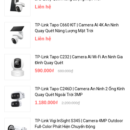
Liên hệ
Tích Hợp Đàm Thoại Hai Chiều
TP-Link Tapo C660 KIT | Camera AI 4K An Ninh
Quay Quét Năng Lượng Mặt Trời
Camera VIGI C230I Mini
phát hiện các hoạt động một cách thông
Liên hệ
minh, thông báo cho bạn ngay lập tức và phản hồi tự động bằng
tính năng phát hiện thông minh và âm thanh hai chiều.
TP-Link Tapo C232 | Camera AI Wi-Fi An Ninh Gia
Đình Quay Quét
590.000₫
680.000₫
TP-Link Tapo C246D | Camera An Ninh 2 Ống Kính
Quay Quét Ngoài Trời 3MP
1.180.000₫
2.200.000₫
TP-Link Vigi InSight S345 | Camera 4MP Outdoor
Full-Color Phát Hiện Chuyển Động
Quản Lý và Lưu Trữ Linh Hoạt