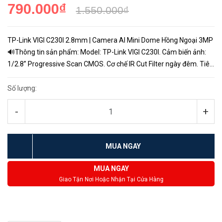
790.000₫
1.550.000₫
TP-Link VIGI C230I 2.8mm | Camera AI Mini Dome Hồng Ngoại 3MP
🔊Thông tin sản phẩm: Model: TP-Link VIGI C230I. Cảm biến ảnh:
1/2.8” Progressive Scan CMOS. Cơ chế IR Cut Filter ngày đêm. Tiêu
cự: 2.8mm. Độ phân giải siêu nét: 3MP. Tích hợp AI thôn...
Số lượng:
-
+
MUA NGAY
MUA NGAY
Giao Tận Nơi Hoặc Nhận Tại Cửa Hàng