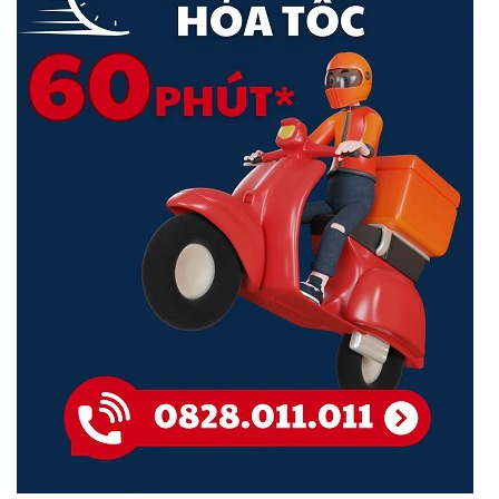
Kích Thước Lý Tưởng Cho Khu Vực Hành Lang
Với kích thước nhỏ, nhỏ gọn và ống kính góc siêu rộng 2,8 mm,
Camera mini VIGI C230I lý tưởng cho hành lang, thang máy, nhà
kho nhỏ và cửa hàng tiện lợi, nơi không gian hạn chế và tầm nhìn
rộng.