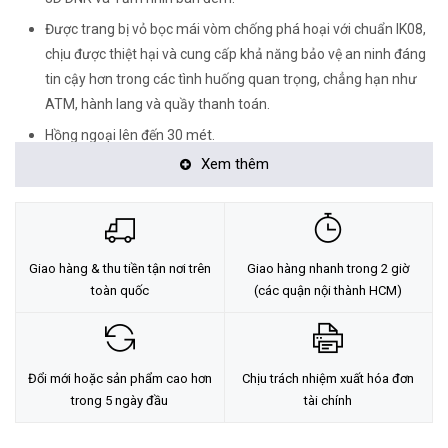
Được trang bị vỏ bọc mái vòm chống phá hoại với chuẩn IK08,
chịu được thiệt hại và cung cấp khả năng bảo vệ an ninh đáng
tin cậy hơn trong các tình huống quan trọng, chẳng hạn như
ATM, hành lang và quầy thanh toán.
Hồng ngoại lên đến 30 mét.
Xem thêm
Dễ dàng quản lý và lưu trữ linh hoạt bao gồm: giao diện người
dùng web, giao diện người dùng NVR, ứng dụng VIGI và Trình
quản lý bảo mật VIGI.
PoE / 12V DC: hai loại nguồn điện không chỉ mang lại cho bạn
Giao hàng & thu tiền tận nơi trên
Giao hàng nhanh trong 2 giờ
sự tiện lợi hơn mà còn làm cho hệ thống dây điện của bạn trở
toàn quốc
(các quận nội thành HCM)
nên dễ dàng đáng kể.
Đổi mới hoặc sản phẩm cao hơn
Chịu trách nhiệm xuất hóa đơn
trong 5 ngày đầu
tài chính