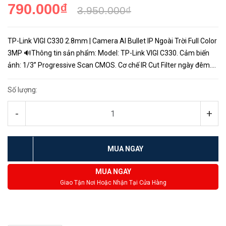
790.000₫
3.950.000₫
TP-Link VIGI C330 2.8mm | Camera AI Bullet IP Ngoài Trời Full Color
3MP 🔊Thông tin sản phẩm: Model: TP-Link VIGI C330. Cảm biến
ảnh: 1/3” Progressive Scan CMOS. Cơ chế IR Cut Filter ngày đêm.
Tiêu cự: 2.8mm. Độ phân giải siêu nét: 3MP. Tích hợp ...
Số lượng:
-
+
MUA NGAY
MUA NGAY
Giao Tận Nơi Hoặc Nhận Tại Cửa Hàng