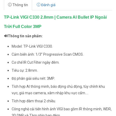
Thông tin
Đánh giá
TP-Link VIGI C330 2.8mm | Camera AI Bullet IP Ngoài
Trời Full Color 3MP
🔊Thông tin sản phẩm:
Model: TP-Link VIGI C330.
Cảm biến ảnh: 1/3” Progressive Scan CMOS.
Cơ chế IR Cut Filter ngày đêm.
Tiêu cự: 2.8mm.
Độ phân giải siêu nét: 3MP.
Tích hợp AI thông minh, báo động chủ động, tùy chỉnh khu
vực, giả mạo camera, xâm nhập khu vực cấm....
Tích hợp đàm thoại 2 chiều.
Công nghệ cải tiến hình ảnh VIGI bao gồm IR thông minh, WDR,
3D DNR và Tầm nhìn ban đêm.