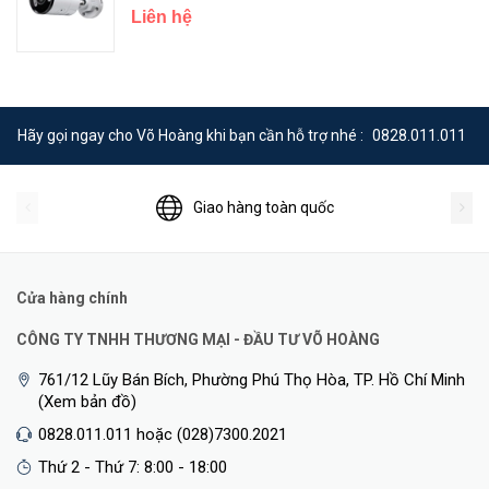
Liên hệ
Hãy gọi ngay cho Võ Hoàng khi bạn cần hỗ trợ nhé :
0828.011.011
Quản Lý và Lưu Trữ Linh Hoạt
Giao hàng toàn quốc
Cửa hàng chính
CÔNG TY TNHH THƯƠNG MẠI - ĐẦU TƯ VÕ HOÀNG
761/12 Lũy Bán Bích, Phường Phú Thọ Hòa, TP. Hồ Chí Minh
(Xem bản đồ)
0828.011.011 hoặc (028)7300.2021
Thứ 2 - Thứ 7: 8:00 - 18:00
<Hotline: 0828.011.011 - (028)7300.2021 - VoHoang.vn>