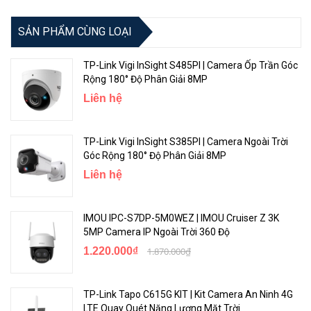
Công Nghệ Cải Tiến Video
SẢN PHẨM CÙNG LOẠI
TP-Link VIGI C330
được trang bị vô số công nghệ giúp nâng cao
vấn đề xử lý trong nhiều trường hợp không hoàn hảo, bao gồm: IR
TP-Link Vigi InSight S485PI | Camera Ốp Trần Góc
thông minh, WDR, 3D DNR và Tầm Nhìn Đêm.
Rộng 180° Độ Phân Giải 8MP
Liên hệ
TP-Link Vigi InSight S385PI | Camera Ngoài Trời
Góc Rộng 180° Độ Phân Giải 8MP
Liên hệ
IMOU IPC-S7DP-5M0WEZ | IMOU Cruiser Z 3K
5MP Camera IP Ngoài Trời 360 Độ
1.220.000₫
1.870.000₫
Tích Hợp Mic Đàm Thoại Hai Chiều
TP-Link VIGI C330
cho phép bạn hỗ trợ đàm thoại, thực hiện các
TP-Link Tapo C615G KIT | Kit Camera An Ninh 4G
cuộc nói chuyện hai chiều trong khi xem nguồn cấp dữ liệu của bạn
LTE Quay Quét Năng Lượng Mặt Trời