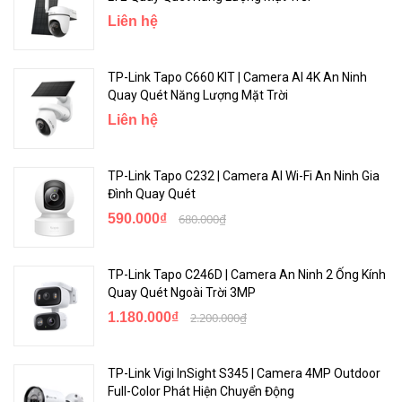
từ mọi nơi.
Liên hệ
TP-Link Tapo C660 KIT | Camera AI 4K An Ninh
Quay Quét Năng Lượng Mặt Trời
Liên hệ
TP-Link Tapo C232 | Camera AI Wi-Fi An Ninh Gia
Đình Quay Quét
590.000₫
680.000₫
Kết Nối PoE Đơn Giản
TP-Link Tapo C246D | Camera An Ninh 2 Ống Kính
Chỉ cần kết nối máy ảnh của bạn qua cáp RJ45, sau đó nguồn điện
Quay Quét Ngoài Trời 3MP
và truyền dữ liệu đều được giải quyết. Phần cứng chống nước bảo
1.180.000₫
2.200.000₫
vệ hiệu suất ổn định trong các tình huống ngoài trời.
TP-Link Vigi InSight S345 | Camera 4MP Outdoor
Full-Color Phát Hiện Chuyển Động