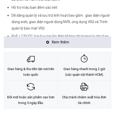
Hỗ trợ màu ban đêm sắc nét.
Dễ dàng quản lý và lưu trữ linh hoạt bao gồm: giao diện người
dùng web, giao diện người dùng NVR, ứng dụng VIGI và Trình
quản lý bảo mật VIGI.
PoE / 12V DC: hai loại nguồn điện không chỉ mang lại cho bạn
Xem thêm
sự tiện lợi hơn mà còn làm cho hệ thống dây điện của bạn trở
nên dễ dàng đáng kể.
Giao hàng & thu tiền tận nơi trên
Giao hàng nhanh trong 2 giờ
toàn quốc
(các quận nội thành HCM)
Đổi mới hoặc sản phẩm cao hơn
Chịu trách nhiệm xuất hóa đơn
trong 5 ngày đầu
tài chính
Độ Phân Giải Siêu Nét