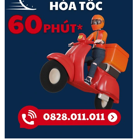
Báo Động Chủ Động
TP-Link VIGI C330
cảnh báo kẻ gian đột nhập ngay lập tức bằng
âm thanh và ánh sáng khi có sự cố bất thường