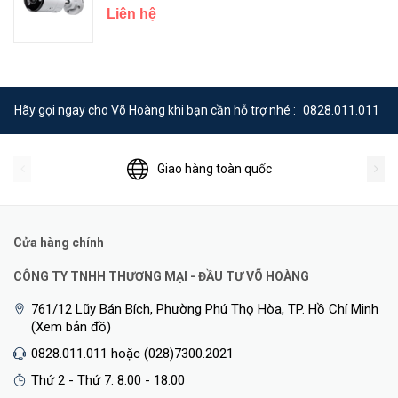
Liên hệ
Hãy gọi ngay cho Võ Hoàng khi bạn cần hỗ trợ nhé :
0828.011.011
Quản Lý và Lưu Trữ Linh Hoạt
Giao hàng toàn quốc
Cửa hàng chính
CÔNG TY TNHH THƯƠNG MẠI - ĐẦU TƯ VÕ HOÀNG
761/12 Lũy Bán Bích, Phường Phú Thọ Hòa, TP. Hồ Chí Minh
(Xem bản đồ)
0828.011.011 hoặc (028)7300.2021
Thứ 2 - Thứ 7: 8:00 - 18:00
<Hotline: 0828.011.011 - (028)7300.2021 - VoHoang.vn>