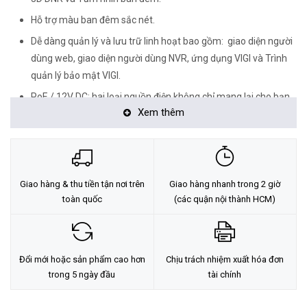
Hỗ trợ màu ban đêm sắc nét.
Dễ dàng quản lý và lưu trữ linh hoạt bao gồm: giao diện người
dùng web, giao diện người dùng NVR, ứng dụng VIGI và Trình
quản lý bảo mật VIGI.
PoE / 12V DC: hai loại nguồn điện không chỉ mang lại cho bạn
Xem thêm
sự tiện lợi hơn mà còn làm cho hệ thống dây điện của bạn trở
nên dễ dàng đáng kể.
Giao hàng & thu tiền tận nơi trên
Giao hàng nhanh trong 2 giờ
toàn quốc
(các quận nội thành HCM)
Đổi mới hoặc sản phẩm cao hơn
Chịu trách nhiệm xuất hóa đơn
trong 5 ngày đầu
tài chính
Độ Phân Giải Siêu Nét