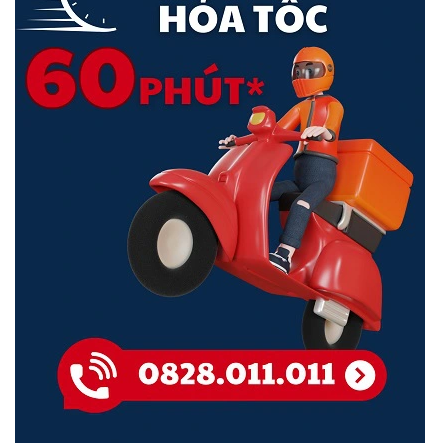
Báo Động Chủ Động
TP-Link VIGI C330
cảnh báo kẻ gian đột nhập ngay lập tức bằng
âm thanh và ánh sáng khi có sự cố bất thường