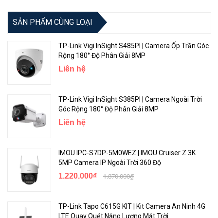
Công Nghệ Cải Tiến Video
SẢN PHẨM CÙNG LOẠI
TP-Link VIGI C330
được trang bị vô số công nghệ giúp nâng cao
vấn đề xử lý trong nhiều trường hợp không hoàn hảo, bao gồm: IR
TP-Link Vigi InSight S485PI | Camera Ốp Trần Góc
thông minh, WDR, 3D DNR và Tầm Nhìn Đêm.
Rộng 180° Độ Phân Giải 8MP
Liên hệ
TP-Link Vigi InSight S385PI | Camera Ngoài Trời
Góc Rộng 180° Độ Phân Giải 8MP
Liên hệ
IMOU IPC-S7DP-5M0WEZ | IMOU Cruiser Z 3K
5MP Camera IP Ngoài Trời 360 Độ
1.220.000₫
1.870.000₫
Tích Hợp Mic Đàm Thoại Hai Chiều
TP-Link VIGI C330
cho phép bạn hỗ trợ đàm thoại, thực hiện các
TP-Link Tapo C615G KIT | Kit Camera An Ninh 4G
cuộc nói chuyện hai chiều trong khi xem nguồn cấp dữ liệu của bạn
LTE Quay Quét Năng Lượng Mặt Trời