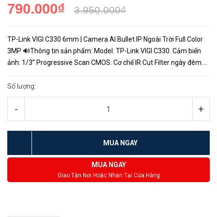
790.000₫
3.950.000₫
TP-Link VIGI C330 6mm | Camera AI Bullet IP Ngoài Trời Full Color
3MP 🔊Thông tin sản phẩm: Model: TP-Link VIGI C330. Cảm biến
ảnh: 1/3” Progressive Scan CMOS. Cơ chế IR Cut Filter ngày đêm.
Tiêu cự: 6mm. Độ phân giải siêu nét: 3MP. Tích hợp AI t...
Số lượng:
-
+
MUA NGAY
MUA NGAY
Giao Tận Nơi Hoặc Nhận Tại Cửa Hàng