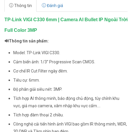
Thông tin
Đánh giá
TP-Link VIGI C330 6mm | Camera AI Bullet IP Ngoài Trời
Full Color 3MP
🔊Thông tin sản phẩm:
Model: TP-Link VIGI C330.
Cảm biến ảnh: 1/3” Progressive Scan CMOS.
Cơ chế IR Cut Filter ngày đêm.
Tiêu cự: 6mm.
Độ phân giải siêu nét: 3MP.
Tích hợp AI thông minh, báo động chủ động, tùy chỉnh khu
vực, giả mạo camera, xâm nhập khu vực cấm....
Tích hợp đàm thoại 2 chiều.
Công nghệ cải tiến hình ảnh VIGI bao gồm IR thông minh, WDR,
3D DNR và Tầm nhìn ban đêm.