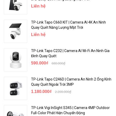
từ mọi nơi.
Liên hệ
TP-Link Tapo C660 KIT | Camera AI 4K An Ninh
Quay Quét Năng Lượng Mặt Trời
Liên hệ
TP-Link Tapo C232 | Camera AI Wi-Fi An Ninh Gia
Đình Quay Quét
590.000₫
680.000₫
Kết Nối PoE Đơn Giản
TP-Link Tapo C246D | Camera An Ninh 2 Ống Kính
Chỉ cần kết nối máy ảnh của bạn qua cáp RJ45, sau đó nguồn điện
Quay Quét Ngoài Trời 3MP
và truyền dữ liệu đều được giải quyết. Phần cứng chống nước bảo
1.180.000₫
2.200.000₫
vệ hiệu suất ổn định trong các tình huống ngoài trời.
TP-Link Vigi InSight S345 | Camera 4MP Outdoor
Full-Color Phát Hiện Chuyển Động