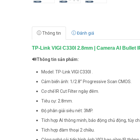
Thông tin
Đánh giá
TP-Link VIGI C330I 2.8mm | Camera AI Bullet
🔊Thông tin sản phẩm:
Model: TP-Link VIGI C330I .
Cảm biến ảnh: 1/2.8” Progressive Scan CMOS.
Cơ chế IR Cut Filter ngày đêm.
Tiêu cự: 2.8mm.
Độ phân giải siêu nét: 3MP.
Tích hợp AI thông minh, báo động chủ động, tùy c
Tích hợp đàm thoại 2 chiều.
Công nghệ cải tiến hình ảnh VIGI bao gồm IR thôn