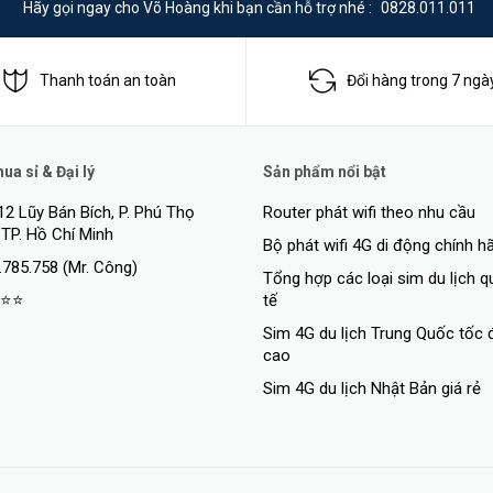
Hãy gọi ngay cho Võ Hoàng khi bạn cần hỗ trợ nhé :
0828.011.011
Thanh toán an toàn
Đổi hàng trong 7 ngà
a sỉ & Đại lý
Sản phẩm nổi bật
12 Lũy Bán Bích, P. Phú Thọ
Router phát wifi theo nhu cầu
 TP. Hồ Chí Minh
Bộ phát wifi 4G di động chính h
.785.758 (Mr. Công)
Tổng hợp các loại sim du lịch 
⭐⭐
tế
minh giúp bạn có thể xác định rõ ràng người và phương tiện 1 cách dễ dà
Sim 4G du lịch Trung Quốc tốc 
cao
Sim 4G du lịch Nhật Bản giá rẻ