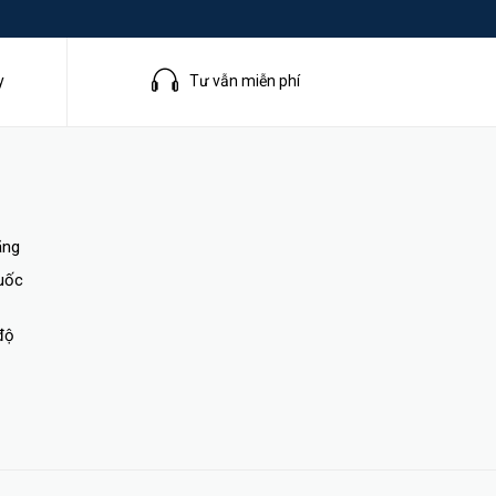
y
Tư vẫn miễn phí
ãng
quốc
ng, báo
độ