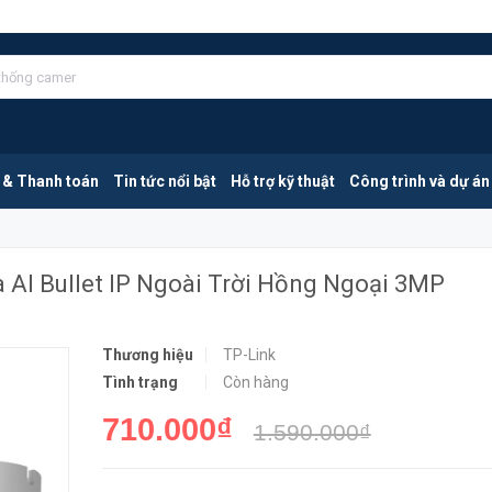
TP-Link VIGI C330I 2.8mm | Camera AI Bullet IP Ngoài Trời Hồng Ngoại 3MP
MUA NGA
 & Thanh toán
Tin tức nổi bật
Hỗ trợ kỹ thuật
Công trình và dự án
 AI Bullet IP Ngoài Trời Hồng Ngoại 3MP
Thương hiệu
TP-Link
Tình trạng
Còn hàng
710.000₫
1.590.000₫