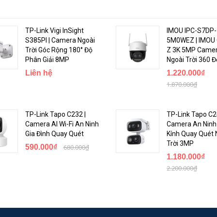
TP-Link Vigi InSight
IMOU IPC-S7DP-
S385PI | Camera Ngoài
5M0WEZ | IMOU 
Trời Góc Rộng 180° Độ
Z 3K 5MP Camer
Phân Giải 8MP
Ngoài Trời 360 Đ
Liên hệ
1.220.000₫
1.870.000₫
năng hồng ngoại ban đêm lên đến 30 mét, mang đến hình ảnh chi tiết, sắc
TP-Link Tapo C232 |
TP-Link Tapo C2
Camera AI Wi-Fi An Ninh
Camera An Ninh
Gia Đình Quay Quét
Kính Quay Quét 
Trời 3MP
590.000₫
680.000₫
1.180.000₫
2.200.000₫