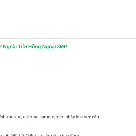
 IP Ngoài Trời Hồng Ngoại 3MP
hỉnh khu vực, giả mạo camera, xâm nhập khu vực cấm....
g minh, WDR, 3D DNR và Tầm nhìn ban đêm.