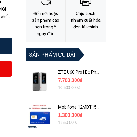
i
Đổi mới hoặc
Chịu trách
 chế
sản phẩm cao
nhiệm xuất hóa
 nét:
hơn trong 5
đơn tài chính
ngày đầu
SẢN PHẨM ƯU ĐÃI
ZTE U60 Pro | Bộ Phát 5G Cầm Tay Tích Hợp Công Nghệ WiFi 7, Pin 10000mAh
7.700.000₫
10.500.000₫
Mobifone 12MDT150 | Sim Chuyên 4G Mobifone Dung Lượng Cao 500GB/Tháng Gói 1 Năm
1.300.000₫
1.550.000₫