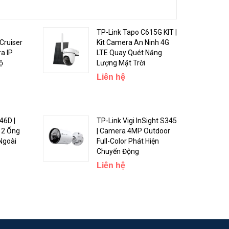
TP-Link Tapo C615G KIT |
Cruiser
Kit Camera An Ninh 4G
a IP
LTE Quay Quét Năng
ộ
Lượng Mặt Trời
Liên hệ
 nét, rõ
46D |
TP-Link Vigi InSight S345
 2 Ống
| Camera 4MP Outdoor
Ngoài
Full-Color Phát Hiện
Chuyển Động
Liên hệ