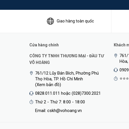
Giao hàng toàn quốc
Cửa hàng chính
Khách mu
761/
CÔNG TY TNHH THƯƠNG MẠI - ĐẦU TƯ
Hòa,
VÕ HOÀNG
0909
761/12 Lũy Bán Bích, Phường Phú
Thuật Toán Phân Biệt Người Và Phương Tiện
⭐⭐⭐
Thọ Hòa, TP. Hồ Chí Minh
(Xem bản đồ)
TP-Link VIGI C330I
được trang bị thuật toán AI thông 
0828.011.011 hoặc (028)7300.2021
động khi có phát hiện chuyển động.
Thứ 2 - Thứ 7: 8:00 - 18:00
Email: cskh@vohoang.vn