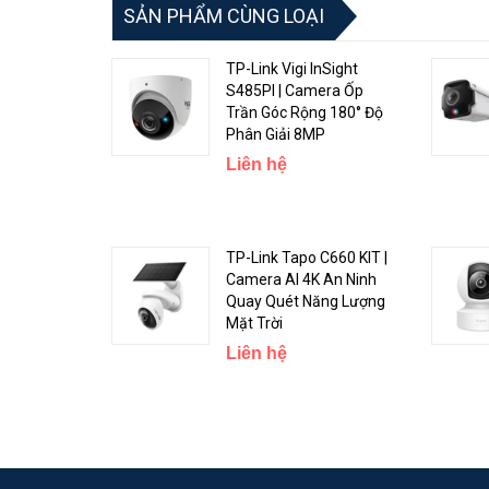
SẢN PHẨM CÙNG LOẠI
TP-Link Vigi InSight
S485PI | Camera Ốp
Trần Góc Rộng 180° Độ
Phân Giải 8MP
Liên hệ
Độ Phân Giải Siêu Nét
TP-Link VIGI C330I
có độ phân giải 3MP cùng với tính 
nét cả ngày lẫn đêm.
TP-Link Tapo C660 KIT |
Camera AI 4K An Ninh
Quay Quét Năng Lượng
Mặt Trời
Liên hệ