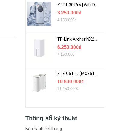
ZTE U30 Pro | WiFi Di Động 5G Tốc Độ Lên Đến 500Mbps, Màn Hình Cảm Ứng
3.250.000₫
4.150.000₫
TP-Link Archer NX200 | Bộ Phát WiFi Dùng Sim 5G Tốc Độ Cao Mới FullBox
6.250.000₫
7.150.000₫
ZTE G5 Pro (MC8512) | Router 5G WiFi7 Be7200 Hỗ Trợ Băng Tần 6Ghz Cực Mạnh
10.800.000₫
11.150.000₫
Thông số kỹ thuật
Bảo hành: 24 tháng