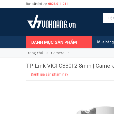
Bạn cần hỗ trợ:
0828.011.011
710.000₫
Giá bán:
DANH MỤC SẢN PHẨM
Mua hàng
Trang chủ
Camera IP
TP-Link VIGI C330I 2.8mm | Camera
Đánh giá sản phẩm này