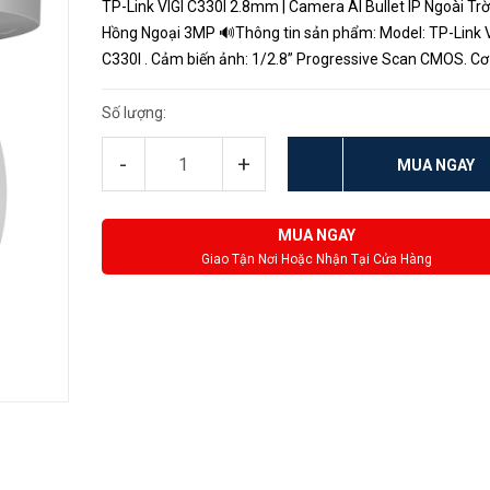
TP-Link VIGI C330I 2.8mm | Camera AI Bullet IP Ngoài Trờ
Hồng Ngoại 3MP 🔊Thông tin sản phẩm: Model: TP-Link VIGI
C330I . Cảm biến ảnh: 1/2.8” Progressive Scan CMOS. Cơ
IR Cut Filter ngày đêm. Tiêu cự: 2.8mm. Độ phân giải siêu
3MP....
Số lượng:
-
+
MUA NGAY
MUA NGAY
Giao Tận Nơi Hoặc Nhận Tại Cửa Hàng