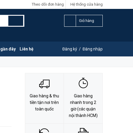
Theo dõi đơn hàng
Hệ thống cửa hàng
LIÊN HỆ ĐẶT HÀNG
Y
0828.011.011
Giỏ hàng
 gần đây
Liên hệ
Đăng ký
/
Đăng nhập
Giao hàng & thu
Giao hàng
tiền tận nơi trên
nhanh trong 2
toàn quốc
giờ (các quận
nội thành HCM)