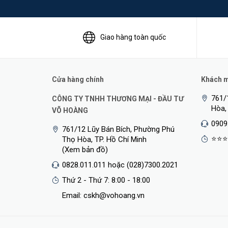
Giao hàng toàn quốc
Cửa hàng chính
Khách mu
761/
CÔNG TY TNHH THƯƠNG MẠI - ĐẦU TƯ
Hòa,
VÕ HOÀNG
0909
761/12 Lũy Bán Bích, Phường Phú
Thuật Toán Phân Biệt Người Và Phương Tiện
⭐⭐⭐
Thọ Hòa, TP. Hồ Chí Minh
(Xem bản đồ)
TP-Link VIGI C330I
được trang bị thuật toán AI thông 
0828.011.011 hoặc (028)7300.2021
động khi có phát hiện chuyển động.
Thứ 2 - Thứ 7: 8:00 - 18:00
Email: cskh@vohoang.vn