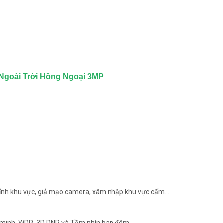
P Ngoài Trời Hồng Ngoại 3MP
hỉnh khu vực, giả mạo camera, xâm nhập khu vực cấm....
g minh, WDR, 3D DNR và Tầm nhìn ban đêm.