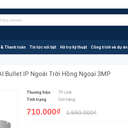
TP-Link VIGI C330I 6mm | Camera AI Bullet IP Ngoài Trời Hồng Ngoại 3MP
MUA NGA
 & Thanh toán
Tin tức nổi bật
Hỗ trợ kỹ thuật
Công trình và dự án
I Bullet IP Ngoài Trời Hồng Ngoại 3MP
Thương hiệu
TP-Link
Tình trạng
Còn hàng
710.000₫
1.590.000₫