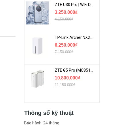
ZTE U30 Pro | WiFi Di Động 5G Tốc Độ Lên Đến 500Mbps, Màn Hình Cảm Ứng
3.250.000₫
4.150.000₫
TP-Link Archer NX200 | Bộ Phát WiFi Dùng Sim 5G Tốc Độ Cao Mới FullBox
6.250.000₫
7.150.000₫
ZTE G5 Pro (MC8512) | Router 5G WiFi7 Be7200 Hỗ Trợ Băng Tần 6Ghz Cực Mạnh
10.800.000₫
11.150.000₫
Thông số kỹ thuật
Bảo hành: 24 tháng