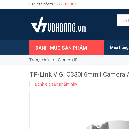
Bạn cần hỗ trợ:
0828.011.011
710.000₫
Giá bán:
DANH MỤC SẢN PHẨM
Mua hàng
Trang chủ
Camera IP
TP-Link VIGI C330I 6mm | Camera A
Đánh giá sản phẩm này