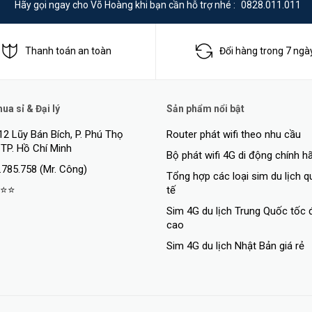
Hãy gọi ngay cho Võ Hoàng khi bạn cần hỗ trợ nhé :
0828.011.011
Thanh toán an toàn
Đổi hàng trong 7 ngà
a sỉ & Đại lý
Sản phẩm nổi bật
12 Lũy Bán Bích, P. Phú Thọ
Router phát wifi theo nhu cầu
 TP. Hồ Chí Minh
Bộ phát wifi 4G di động chính h
.785.758 (Mr. Công)
Tổng hợp các loại sim du lịch 
⭐⭐
tế
minh giúp bạn có thể xác định rõ ràng người và phương tiện 1 cách dễ dà
Sim 4G du lịch Trung Quốc tốc 
cao
Sim 4G du lịch Nhật Bản giá rẻ