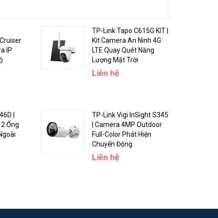
TP-Link Tapo C615G KIT |
Cruiser
Kit Camera An Ninh 4G
a IP
LTE Quay Quét Năng
ộ
Lượng Mặt Trời
Liên hệ
 nét, rõ
46D |
TP-Link Vigi InSight S345
 2 Ống
| Camera 4MP Outdoor
Ngoài
Full-Color Phát Hiện
Chuyển Động
Liên hệ