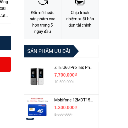
 Hồng
Đổi mới hoặc
Chịu trách
Cut
sản phẩm cao
nhiệm xuất hóa
 Tíc...
hơn trong 5
đơn tài chính
ngày đầu
SẢN PHẨM ƯU ĐÃI
ZTE U60 Pro | Bộ Phát 5G Cầm Tay Tích Hợp Công Nghệ WiFi 7, Pin 10000mAh
7.700.000₫
10.500.000₫
Mobifone 12MDT150 | Sim Chuyên 4G Mobifone Dung Lượng Cao 500GB/Tháng Gói 1 Năm
1.300.000₫
1.550.000₫