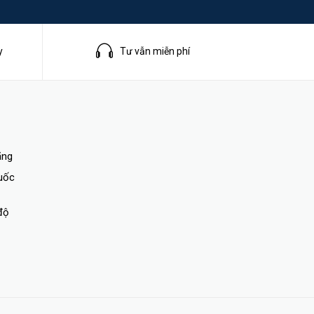
y
Tư vẫn miễn phí
ãng
quốc
ng, báo
độ