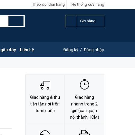
Theo dõi đơn hàng
Hệ thống cửa hàng
LIÊN HỆ ĐẶT HÀNG
Y
0828.011.011
Giỏ hàng
 gần đây
Liên hệ
Đăng ký
/
Đăng nhập
Giao hàng & thu
Giao hàng
tiền tận nơi trên
nhanh trong 2
toàn quốc
giờ (các quận
nội thành HCM)