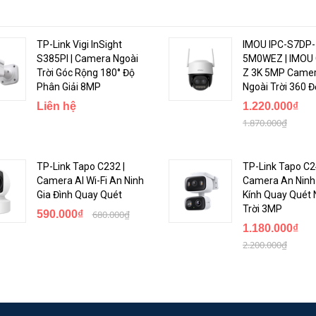
TP-Link Vigi InSight
IMOU IPC-S7DP-
S385PI | Camera Ngoài
5M0WEZ | IMOU 
Trời Góc Rộng 180° Độ
Z 3K 5MP Camer
Phân Giải 8MP
Ngoài Trời 360 Đ
Liên hệ
1.220.000₫
1.870.000₫
năng hồng ngoại ban đêm lên đến 30 mét, mang đến hình ảnh chi tiết, sắc
TP-Link Tapo C232 |
TP-Link Tapo C2
Camera AI Wi-Fi An Ninh
Camera An Ninh
Gia Đình Quay Quét
Kính Quay Quét 
Trời 3MP
590.000₫
680.000₫
1.180.000₫
2.200.000₫