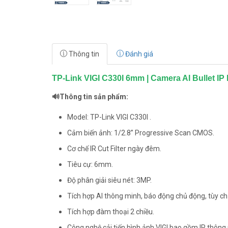
Thông tin
Đánh giá
TP-Link VIGI C330I 6mm | Camera AI Bullet I
🔊Thông tin sản phẩm:
Model: TP-Link VIGI C330I .
Cảm biến ảnh: 1/2.8” Progressive Scan CMOS.
Cơ chế IR Cut Filter ngày đêm.
Tiêu cự: 6mm.
Độ phân giải siêu nét: 3MP.
Tích hợp AI thông minh, báo động chủ động, tùy c
Tích hợp đàm thoại 2 chiều.
Công nghệ cải tiến hình ảnh VIGI bao gồm IR thôn