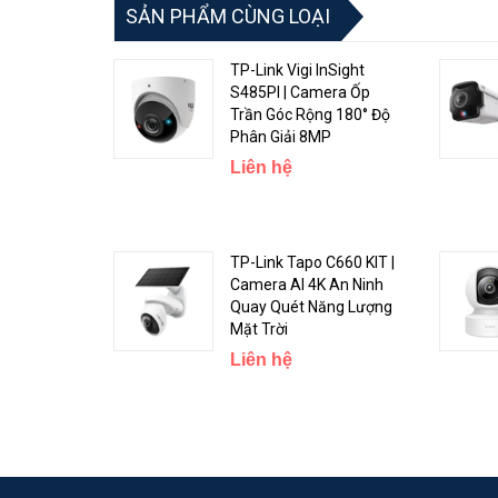
SẢN PHẨM CÙNG LOẠI
TP-Link Vigi InSight
S485PI | Camera Ốp
Trần Góc Rộng 180° Độ
Phân Giải 8MP
Liên hệ
Độ Phân Giải Siêu Nét
TP-Link VIGI C330I
có độ phân giải 3MP cùng với tính 
nét cả ngày lẫn đêm.
TP-Link Tapo C660 KIT |
Camera AI 4K An Ninh
Quay Quét Năng Lượng
Mặt Trời
Liên hệ