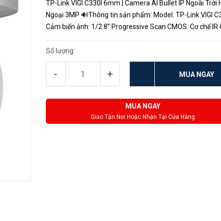
TP-Link VIGI C330I 6mm | Camera AI Bullet IP Ngoài Trời
Ngoại 3MP 🔊Thông tin sản phẩm: Model: TP-Link VIGI C330I .
Cảm biến ảnh: 1/2.8” Progressive Scan CMOS. Cơ chế IR 
Filter ngày đêm. Tiêu cự: 6mm. Độ phân giải siêu nét: 3MP.
Số lượng:
-
+
MUA NGAY
MUA NGAY
Giao Tận Nơi Hoặc Nhận Tại Cửa Hàng