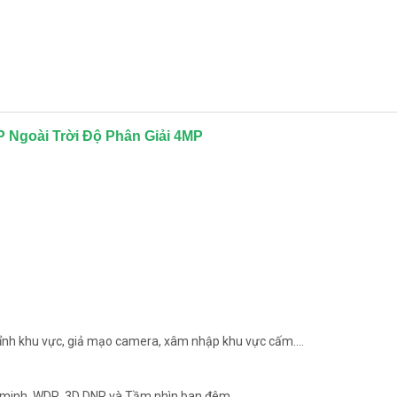
IP Ngoài Trời Độ Phân Giải 4MP
hỉnh khu vực, giả mạo camera, xâm nhập khu vực cấm....
g minh, WDR, 3D DNR và Tầm nhìn ban đêm.