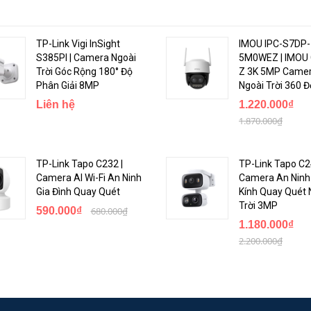
TP-Link Vigi InSight
IMOU IPC-S7DP-
S385PI | Camera Ngoài
5M0WEZ | IMOU 
Trời Góc Rộng 180° Độ
Z 3K 5MP Camer
Phân Giải 8MP
Ngoài Trời 360 Đ
Liên hệ
1.220.000₫
1.870.000₫
năng hồng ngoại ban đêm lên đến 30 mét, mang đến hình ảnh chi tiết, sắc
TP-Link Tapo C232 |
TP-Link Tapo C2
Camera AI Wi-Fi An Ninh
Camera An Ninh
Gia Đình Quay Quét
Kính Quay Quét 
Trời 3MP
590.000₫
680.000₫
1.180.000₫
2.200.000₫