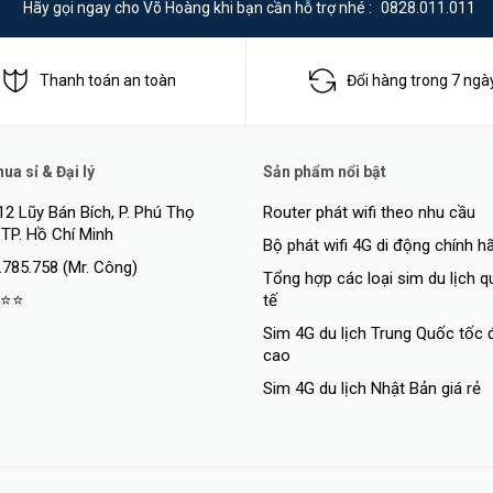
Hãy gọi ngay cho Võ Hoàng khi bạn cần hỗ trợ nhé :
0828.011.011
Thanh toán an toàn
Đổi hàng trong 7 ngà
a sỉ & Đại lý
Sản phẩm nổi bật
12 Lũy Bán Bích, P. Phú Thọ
Router phát wifi theo nhu cầu
 TP. Hồ Chí Minh
Bộ phát wifi 4G di động chính h
.785.758 (Mr. Công)
Tổng hợp các loại sim du lịch 
⭐⭐
tế
minh giúp bạn có thể xác định rõ ràng người và phương tiện 1 cách dễ dà
Sim 4G du lịch Trung Quốc tốc 
cao
Sim 4G du lịch Nhật Bản giá rẻ