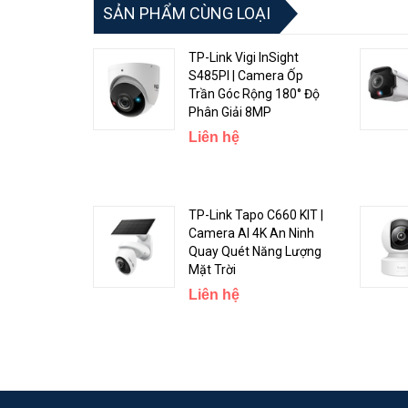
SẢN PHẨM CÙNG LOẠI
TP-Link Vigi InSight
S485PI | Camera Ốp
Trần Góc Rộng 180° Độ
Phân Giải 8MP
Liên hệ
Độ Phân Giải Siêu Nét
TP-Link VIGI C340I
có độ phân giải 4MP cùng với tính 
nét cả ngày lẫn đêm.
TP-Link Tapo C660 KIT |
Camera AI 4K An Ninh
Quay Quét Năng Lượng
Mặt Trời
Liên hệ