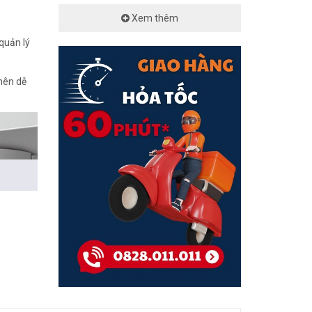
Xem thêm
quản lý
 nên dễ