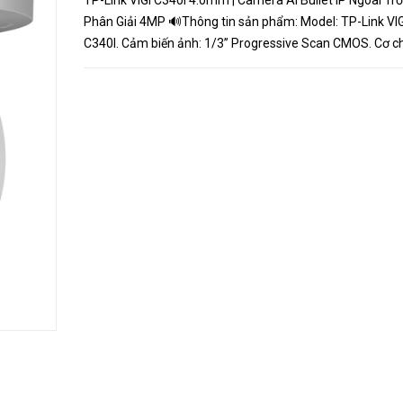
TP-Link VIGI C340I 4.0mm | Camera AI Bullet IP Ngoài Trờ
Phân Giải 4MP 🔊Thông tin sản phẩm: Model: TP-Link VIGI
C340I. Cảm biến ảnh: 1/3” Progressive Scan CMOS. Cơ ch
Cut Filter ngày đêm. Tiêu cự: 4mm. Độ phân giải siêu nét
Tích hợ...