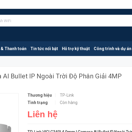
TP-Link VIGI C340I 4.0mm | Camera AI Bullet IP Ngoài Trời Độ Phân Giải 4MP
HẾT HÀN
 & Thanh toán
Tin tức nổi bật
Hỗ trợ kỹ thuật
Công trình và dự án
 AI Bullet IP Ngoài Trời Độ Phân Giải 4MP
Thương hiệu
TP-Link
Tình trạng
Còn hàng
Liên hệ