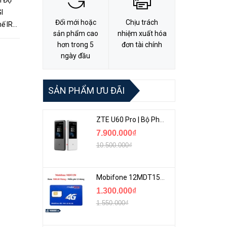
i Độ
Đổi mới hoặc
Chịu trách
ế IR
sản phẩm cao
nhiệm xuất hóa
: 4MP.
hơn trong 5
đơn tài chính
ngày đầu
SẢN PHẨM ƯU ĐÃI
ZTE U60 Pro | Bộ Phát 5G Cầm Tay Tích Hợp Công Nghệ WiFi 7, Pin 10000mAh
7.900.000₫
10.500.000₫
Mobifone 12MDT150 | Sim Chuyên 4G Mobifone Dung Lượng Cao 500GB/Tháng Gói 1 Năm
1.300.000₫
1.550.000₫