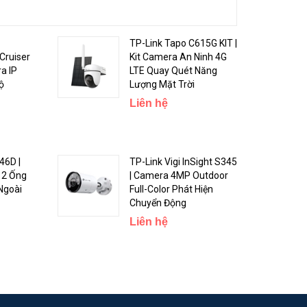
TP-Link Tapo C615G KIT |
Cruiser
Kit Camera An Ninh 4G
a IP
LTE Quay Quét Năng
ộ
Lượng Mặt Trời
Liên hệ
 nét, rõ
46D |
TP-Link Vigi InSight S345
 2 Ống
| Camera 4MP Outdoor
Ngoài
Full-Color Phát Hiện
Chuyển Động
Liên hệ