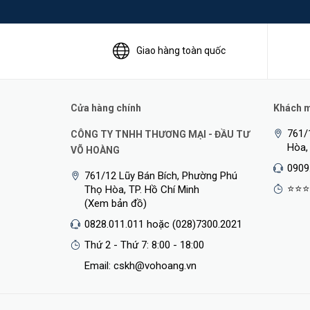
Giao hàng toàn quốc
Cửa hàng chính
Khách mu
761/
CÔNG TY TNHH THƯƠNG MẠI - ĐẦU TƯ
Hòa,
VÕ HOÀNG
0909
761/12 Lũy Bán Bích, Phường Phú
Thuật Toán Phân Biệt Người Và Phương Tiện
⭐⭐⭐
Thọ Hòa, TP. Hồ Chí Minh
(Xem bản đồ)
TP-Link VIGI C340I
được trang bị thuật toán AI thông 
0828.011.011 hoặc (028)7300.2021
động khi có phát hiện chuyển động.
Thứ 2 - Thứ 7: 8:00 - 18:00
Email: cskh@vohoang.vn