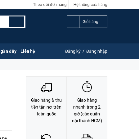
Theo dõi đơn hàng
Hệ thống cửa hàng
LIÊN HỆ ĐẶT HÀNG
G
0828.011.011
Giỏ hàng
 gần đây
Liên hệ
Đăng ký
/
Đăng nhập
Giao hàng & thu
Giao hàng
tiền tận nơi trên
nhanh trong 2
toàn quốc
giờ (các quận
nội thành HCM)