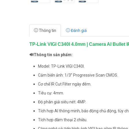
Thông tin
Đánh giá
TP-Link VIGI C340I 4.0mm | Camera AI Bullet 
🔊Thông tin sản phẩm:
Model: TP-Link VIGI C340I.
Cảm biến ảnh: 1/3” Progressive Scan CMOS.
Cơ chế IR Cut Filter ngày đêm.
Tiêu cự: 4mm.
Độ phân giải siêu nét: 4MP.
Tích hợp AI thông minh, báo động chủ động, tùy c
Tích hợp đàm thoại 2 chiều.
Công nghệ cải tiến hình ảnh VIGI bao gồm IR thôn