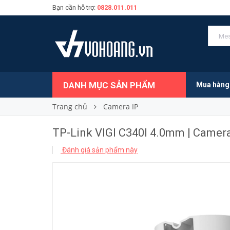
Bạn cần hỗ trợ:
0828.011.011
Liên hệ
Giá bán:
DANH MỤC SẢN PHẨM
Mua hàng
Trang chủ
Camera IP
TP-Link VIGI C340I 4.0mm | Camera
Đánh giá sản phẩm này