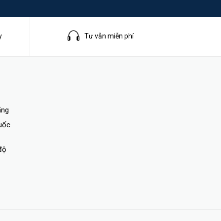
y
Tư vẫn miễn phí
ãng
quốc
ng, báo
độ