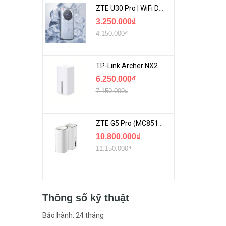
ZTE U30 Pro | WiFi Di Động 5G Tốc Độ Lên Đến 500Mbps, Màn Hình Cảm Ứng
3.250.000₫
4.150.000₫
TP-Link Archer NX200 | Bộ Phát WiFi Dùng Sim 5G Tốc Độ Cao Mới FullBox
6.250.000₫
7.150.000₫
ZTE G5 Pro (MC8512) | Router 5G WiFi7 Be7200 Hỗ Trợ Băng Tần 6Ghz Cực Mạnh
10.800.000₫
11.150.000₫
Thông số kỹ thuật
Bảo hành: 24 tháng