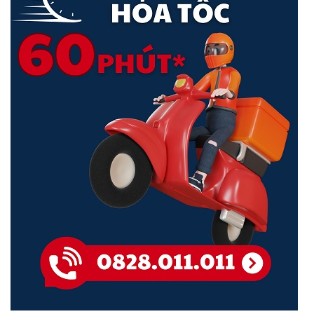
Chế Độ Hành Lang
TP-Link VIGI C430I
xoay được hình ảnh trực tiếp và ống kính
90° cùng chiều kim đồng hồ. Bằng cách này, tỷ lệ khung hình
hình ảnh của bạn thay đổi từ 16:9 thành 9:16, giúp bạn theo dõi
các khu vực dài và hẹp, đồng thời mang lại trải nghiệm xem tự
nhiên hơn.