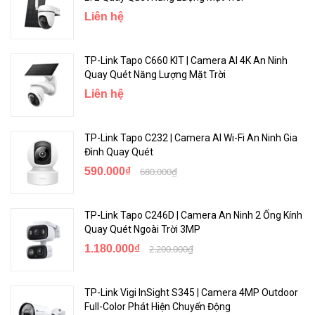
Chỉ cần kết nối máy ảnh của bạn qua cáp RJ45, sau đó nguồn
Liên hệ
điện và truyền dữ liệu đều được giải quyết. Phần cứng chống
nước bảo vệ hiệu suất ổn định trong các tình huống ngoài trời.
TP-Link Tapo C660 KIT | Camera AI 4K An Ninh
Quay Quét Năng Lượng Mặt Trời
Liên hệ
TP-Link Tapo C232 | Camera AI Wi-Fi An Ninh Gia
Đình Quay Quét
590.000₫
680.000₫
TP-Link Tapo C246D | Camera An Ninh 2 Ống Kính
Quay Quét Ngoài Trời 3MP
Quản Lý và Lưu Trữ Linh Hoạt
1.180.000₫
2.200.000₫
TP-Link Vigi InSight S345 | Camera 4MP Outdoor
Full-Color Phát Hiện Chuyển Động