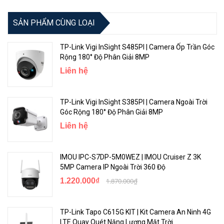
SẢN PHẨM CÙNG LOẠI
Công Nghệ Cải Tiến Video
TP-Link Vigi InSight S485PI | Camera Ốp Trần Góc
TP-Link VIGI C430I
được trang bị vô số công nghệ giúp nâng cao
Rộng 180° Độ Phân Giải 8MP
vấn đề xử lý trong nhiều trường hợp không hoàn hảo, bao gồm: IR
Liên hệ
thông minh, WDR, 3D DNR và Tầm Nhìn Đêm.
TP-Link Vigi InSight S385PI | Camera Ngoài Trời
Góc Rộng 180° Độ Phân Giải 8MP
Liên hệ
IMOU IPC-S7DP-5M0WEZ | IMOU Cruiser Z 3K
5MP Camera IP Ngoài Trời 360 Độ
1.220.000₫
1.870.000₫
Kết Nối PoE Đơn Giản
TP-Link Tapo C615G KIT | Kit Camera An Ninh 4G
LTE Quay Quét Năng Lượng Mặt Trời