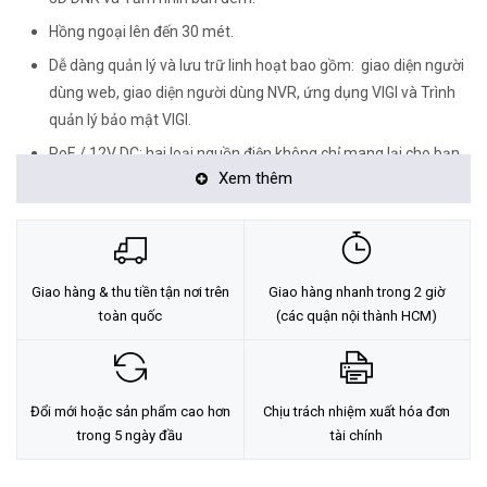
Hồng ngoại lên đến 30 mét.
Dễ dàng quản lý và lưu trữ linh hoạt bao gồm: giao diện người
dùng web, giao diện người dùng NVR, ứng dụng VIGI và Trình
quản lý bảo mật VIGI.
PoE / 12V DC: hai loại nguồn điện không chỉ mang lại cho bạn
Xem thêm
sự tiện lợi hơn mà còn làm cho hệ thống dây điện của bạn trở
nên dễ dàng đáng kể.
Giao hàng & thu tiền tận nơi trên
Giao hàng nhanh trong 2 giờ
toàn quốc
(các quận nội thành HCM)
Đổi mới hoặc sản phẩm cao hơn
Chịu trách nhiệm xuất hóa đơn
trong 5 ngày đầu
tài chính
Độ Phân Giải Siêu Nét