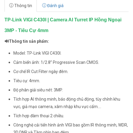
Thông tin
Đánh giá
TP-Link VIGI C430I | Camera AI Turret IP Hồng Ngoại
3MP - Tiêu Cự 4mm
🔊Thông tin sản phẩm:
Model: TP-Link VIGI C430I.
Cảm biến ảnh: 1/2.8” Progressive Scan CMOS.
Cơ chế IR Cut Filter ngày đêm.
Tiêu cự: 4mm.
Độ phân giải siêu nét: 3MP.
Tích hợp AI thông minh, báo động chủ động, tùy chỉnh khu
vực, giả mạo camera, xâm nhập khu vực cấm....
Tích hợp đàm thoại 2 chiều.
Công nghệ cải tiến hình ảnh VIGI bao gồm IR thông minh, WDR,
3D DNR và Tầm nhìn ban đêm.