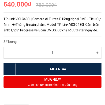
640.000₫
750.000₫
TP-Link VIGI C430I | Camera AI Turret IP Hồng Ngoại 3MP - Tiêu Cự
4mm 🔊Thông tin sản phẩm: Model: TP-Link VIGI C430I. Cảm biến
ảnh: 1/2.8” Progressive Scan CMOS. Cơ chế IR Cut Filter ngày đêm.
Tiêu cự: 4mm. Độ phân giải siêu nét: 3MP. Tích hợp A...
Số lượng:
-
+
MUA NGAY
MUA NGAY
Giao Tận Nơi Hoặc Nhận Tại Cửa Hàng