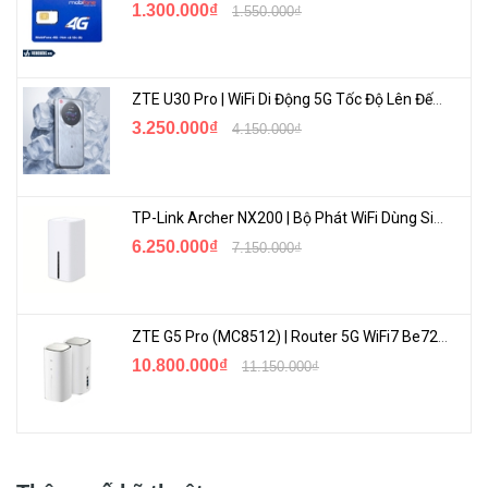
1.300.000₫
1.550.000₫
ZTE U30 Pro | WiFi Di Động 5G Tốc Độ Lên Đến 500Mbps, Màn Hình Cảm Ứng
Thuật Toán Phân Biệt Người Và Phương Tiện
3.250.000₫
4.150.000₫
TP-Link VIGI C440I
được trang bị thuật toán AI thông minh giúp
bạn có thể xác định rõ ràng người và phương tiện 1 cách dễ dàng,
báo động khi có phát hiện chuyển động.
TP-Link Archer NX200 | Bộ Phát WiFi Dùng Sim 5G Tốc Độ Cao Mới FullBox
6.250.000₫
7.150.000₫
ZTE G5 Pro (MC8512) | Router 5G WiFi7 Be7200 Hỗ Trợ Băng Tần 6Ghz Cực Mạnh
10.800.000₫
11.150.000₫