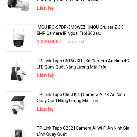
Liên hệ
IMOU IPC-S7DP-5M0WEZ | IMOU Cruiser Z 3K
5MP Camera IP Ngoài Trời 360 Độ
1.220.000₫
1.870.000₫
Kết Nối PoE Đơn Giản
TP-Link Tapo C615G KIT | Kit Camera An Ninh 4G
Chỉ cần kết nối máy ảnh của bạn qua cáp RJ45, sau đó nguồn điện
LTE Quay Quét Năng Lượng Mặt Trời
và truyền dữ liệu đều được giải quyết. Phần cứng chống nước bảo
Liên hệ
vệ hiệu suất ổn định trong các tình huống ngoài trời.
TP-Link Tapo C660 KIT | Camera AI 4K An Ninh
Quay Quét Năng Lượng Mặt Trời
Liên hệ
TP-Link Tapo C232 | Camera AI Wi-Fi An Ninh Gia
Đình Quay Quét