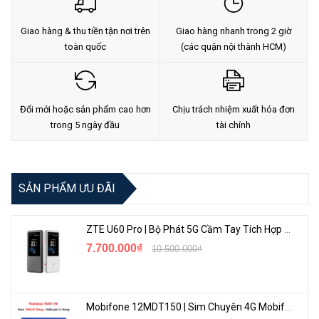
Giao hàng & thu tiền tận nơi trên
Giao hàng nhanh trong 2 giờ
toàn quốc
(các quận nội thành HCM)
Đổi mới hoặc sản phẩm cao hơn
Chịu trách nhiệm xuất hóa đơn
trong 5 ngày đầu
tài chính
Độ Phân Giải Siêu Nét
TP-Link VIGI C440I
có độ phân giải 4MP cùng hồng ngoại ban
SẢN PHẨM ƯU ĐÃI
đêm lên đến 30 mét, mang đến hình ảnh chi tiết, sắc nét.
ZTE U60 Pro | Bộ Phát 5G Cầm Tay Tích Hợp Công Nghệ WiFi 7, Pin 10000mAh
7.700.000₫
10.500.000₫
Mobifone 12MDT150 | Sim Chuyên 4G Mobifone Dung Lượng Cao 500GB/Tháng Gói 1 Năm