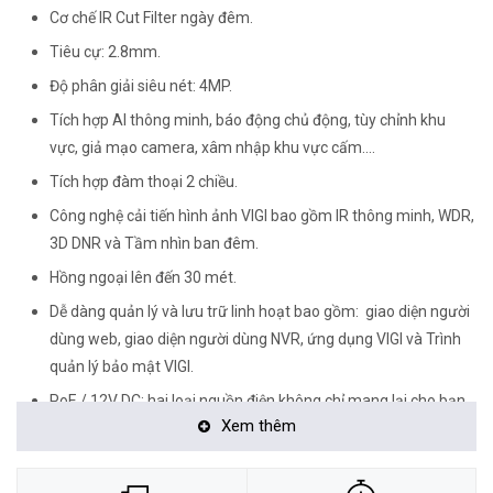
Cơ chế IR Cut Filter ngày đêm.
Tiêu cự: 2.8mm.
Độ phân giải siêu nét: 4MP.
Tích hợp AI thông minh, báo động chủ động, tùy chỉnh khu
vực, giả mạo camera, xâm nhập khu vực cấm....
Tích hợp đàm thoại 2 chiều.
Công nghệ cải tiến hình ảnh VIGI bao gồm IR thông minh, WDR,
3D DNR và Tầm nhìn ban đêm.
Hồng ngoại lên đến 30 mét.
Dễ dàng quản lý và lưu trữ linh hoạt bao gồm: giao diện người
dùng web, giao diện người dùng NVR, ứng dụng VIGI và Trình
quản lý bảo mật VIGI.
PoE / 12V DC: hai loại nguồn điện không chỉ mang lại cho bạn
Xem thêm
sự tiện lợi hơn mà còn làm cho hệ thống dây điện của bạn trở
nên dễ dàng đáng kể.