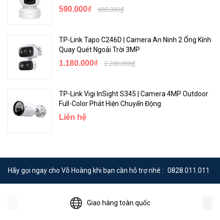
590.000₫
680.000₫
Quản Lý và Lưu Trữ Linh Hoạt
TP-Link Tapo C246D | Camera An Ninh 2 Ống Kính
Quay Quét Ngoài Trời 3MP
1.180.000₫
2.200.000₫
TP-Link Vigi InSight S345 | Camera 4MP Outdoor
Full-Color Phát Hiện Chuyển Động
Liên hệ
<Hotline: 0828.011.011 - (028)7300.2021 - VoHoang.vn>
Hãy gọi ngay cho Võ Hoàng khi bạn cần hỗ trợ nhé :
0828.011.011
Giao hàng toàn quốc