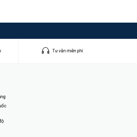
y
Tư vẫn miễn phí
iện 1
ãng
quốc
độ