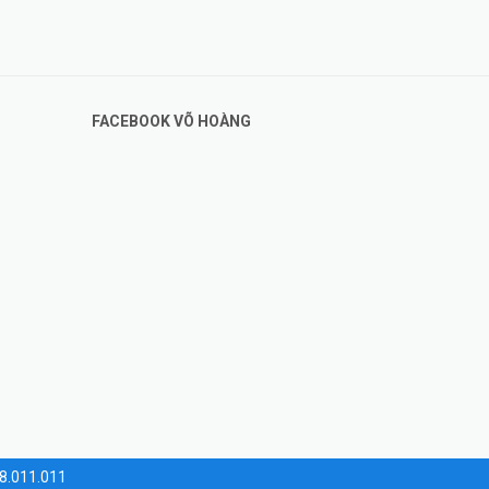
FACEBOOK VÕ HOÀNG
i đó
28.011.011