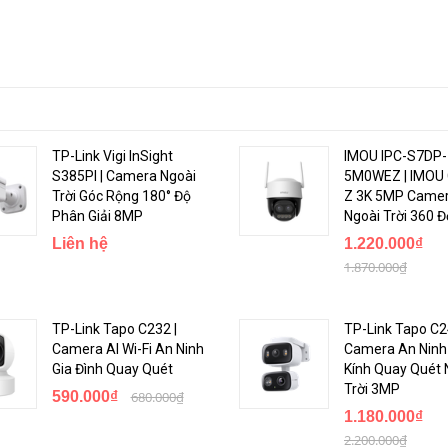
TP-Link Vigi InSight
IMOU IPC-S7DP-
S385PI | Camera Ngoài
5M0WEZ | IMOU 
năng màu sắc ban đêm, mang đến hình ảnh rõ ràng, chi tiết, sắc nét và 
Trời Góc Rộng 180° Độ
Z 3K 5MP Camer
ến độ nhạy cao và đèn bổ sung kèm theo.
Phân Giải 8MP
Ngoài Trời 360 Đ
Liên hệ
1.220.000₫
1.870.000₫
TP-Link Tapo C232 |
TP-Link Tapo C2
Camera AI Wi-Fi An Ninh
Camera An Ninh
Gia Đình Quay Quét
Kính Quay Quét 
Trời 3MP
590.000₫
680.000₫
1.180.000₫
2.200.000₫