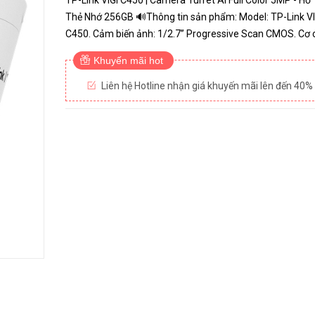
TP-Link VIGI C450 | Camera Turret AI Full Color 5MP - Hỗ 
Thẻ Nhớ 256GB 🔊Thông tin sản phẩm: Model: TP-Link VIGI
C450. Cảm biến ảnh: 1/2.7” Progressive Scan CMOS. Cơ c
Cut Filter ngày đêm. Tiêu cự: 4mm. Độ phân giải siêu nét
Khuyến mãi hot
Tích h...
Liên hệ Hotline nhận giá khuyến mãi lên đến 40%