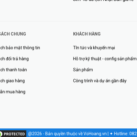
SÁCH CHUNG
KHÁCH HÀNG
ch bảo mật thông tin
TIn tức và khuyến mại
ch đổi trả hàng
Hỗ trợ kỹ thuật - config sản phẩm
ách thanh toán
Sản phẩm
ách giao hàng
Công trình và dự án gần đây
ẫn mua hàng
ấp khả năng phát hiện thông minh hơn. Bạn sẽ nhận được thông báo khi a
camera hoặc xóa/bỏ rơi đồ vật.
@2026 - Bản quyền thuộc về VoHoang.vn
|
✦
Hotline: 08