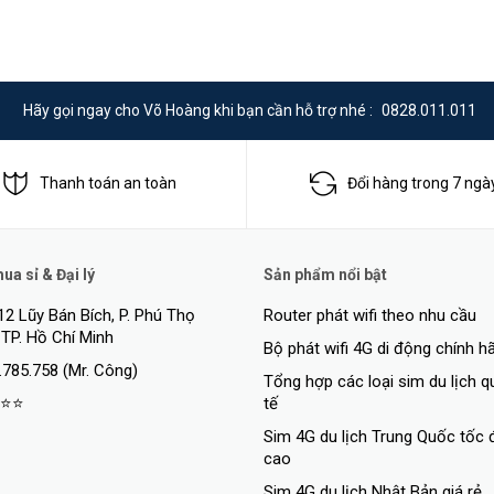
Hãy gọi ngay cho Võ Hoàng khi bạn cần hỗ trợ nhé :
0828.011.011
Thanh toán an toàn
Đổi hàng trong 7 ngà
a sỉ & Đại lý
Sản phẩm nổi bật
hông minh giúp thiết bị của bạn có thể phân biệt giữa người và phương t
12 Lũy Bán Bích, P. Phú Thọ
Router phát wifi theo nhu cầu
 TP. Hồ Chí Minh
Bộ phát wifi 4G di động chính h
.785.758 (Mr. Công)
Tổng hợp các loại sim du lịch 
⭐⭐
tế
Sim 4G du lịch Trung Quốc tốc 
cao
Sim 4G du lịch Nhật Bản giá rẻ