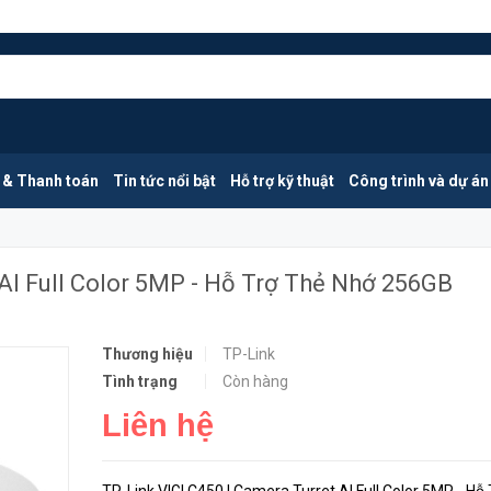
TP-Link VIGI C450 | Camera Turret AI Full Color 5MP - Hỗ Trợ Thẻ Nhớ 256GB
HẾT HÀN
 & Thanh toán
Tin tức nổi bật
Hỗ trợ kỹ thuật
Công trình và dự án
 AI Full Color 5MP - Hỗ Trợ Thẻ Nhớ 256GB
Thương hiệu
TP-Link
Tình trạng
Còn hàng
Liên hệ