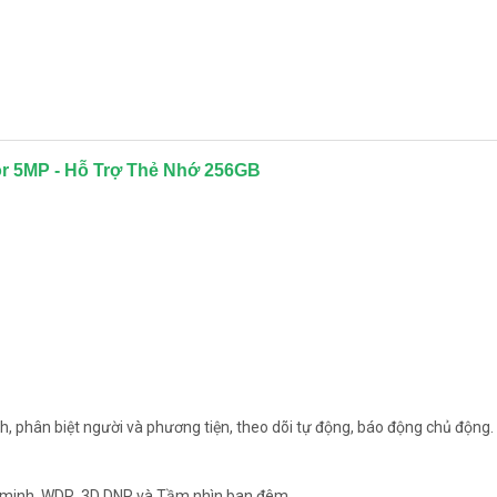
lor 5MP - Hỗ Trợ Thẻ Nhớ 256GB
h, phân biệt người và phương tiện, theo dõi tự động, báo động chủ động.
g minh, WDR, 3D DNR và Tầm nhìn ban đêm.