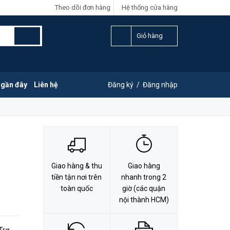
Theo dõi đơn hàng
Hệ thống cửa hàng
LIÊN HỆ ĐẶT HÀNG
G
0828.011.011
Giỏ hàng
 gần đây
Liên hệ
Đăng ký
/
Đăng nhập
Giao hàng & thu
Giao hàng
tiền tận nơi trên
nhanh trong 2
toàn quốc
giờ (các quận
nội thành HCM)