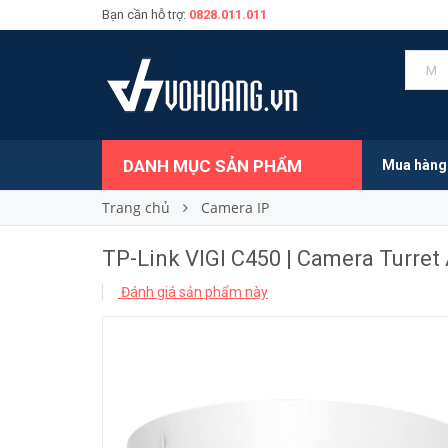
Bạn cần hỗ trợ:
0828.011.011
Liên hệ
Giá bán:
DANH MỤC SẢN PHẨM
Mua hàng
Trang chủ
Camera IP
TP-Link VIGI C450 | Camera Turret
Đánh giá sản phẩm này