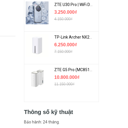
ZTE U30 Pro | WiFi Di Động 5G Tốc Độ Lên Đến 500Mbps, Màn Hình Cảm Ứng
3.250.000₫
4.150.000₫
TP-Link Archer NX200 | Bộ Phát WiFi Dùng Sim 5G Tốc Độ Cao Mới FullBox
6.250.000₫
7.150.000₫
ZTE G5 Pro (MC8512) | Router 5G WiFi7 Be7200 Hỗ Trợ Băng Tần 6Ghz Cực Mạnh
10.800.000₫
11.150.000₫
Thông số kỹ thuật
Bảo hành: 24 tháng.