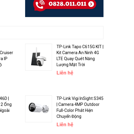
TP-Link Tapo C615G KIT |
Cruiser
Kit Camera An Ninh 4G
đảm bảo
a IP
LTE Quay Quét Năng
ộ
Lượng Mặt Trời
Liên hệ
46D |
TP-Link Vigi InSight S345
 2 Ống
| Camera 4MP Outdoor
Ngoài
Full-Color Phát Hiện
Chuyển Động
Liên hệ