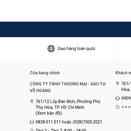
Giao hàng toàn quốc
Tính Năng Phân Biệt Thông Minh
Cửa hàng chính
Khách mu
TP-Link VIGI C450
tích hợp các thuật toán nhận dạng t
cách đơn giản và nhanh chóng.
761/
CÔNG TY TNHH THƯƠNG MẠI - ĐẦU TƯ
Hòa,
VÕ HOÀNG
0909
761/12 Lũy Bán Bích, Phường Phú
⭐⭐⭐
Thọ Hòa, TP. Hồ Chí Minh
(Xem bản đồ)
0828.011.011 hoặc (028)7300.2021
Thứ 2 - Thứ 7: 8:00 - 18:00