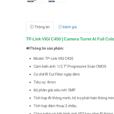
Thông tin
Đánh giá
TP-Link VIGI C450 | Camera Turret AI Full Co
🔊Thông tin sản phẩm:
Model: TP-Link VIGI C450.
Cảm biến ảnh: 1/2.7” Progressive Scan CMOS.
Cơ chế IR Cut Filter ngày đêm.
Tiêu cự: 4mm.
Độ phân giải siêu nét: 5MP.
Tích hợp AI thông minh, hỗ trợ phát hiện thông min
Tích hợp đàm thoại 2 chiều.
Công nghệ cải tiến hình ảnh VIGI bao gồm IR thôn