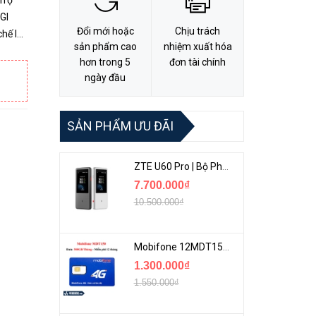
Trợ
Đổi mới hoặc
Chịu trách
hế IR
sản phẩm cao
nhiệm xuất hóa
: 5MP.
hơn trong 5
đơn tài chính
ngày đầu
SẢN PHẨM ƯU ĐÃI
ZTE U60 Pro | Bộ Phát 5G Cầm Tay Tích Hợp Công Nghệ WiFi 7, Pin 10000mAh
7.700.000₫
10.500.000₫
Mobifone 12MDT150 | Sim Chuyên 4G Mobifone Dung Lượng Cao 500GB/Tháng Gói 1 Năm
1.300.000₫
1.550.000₫