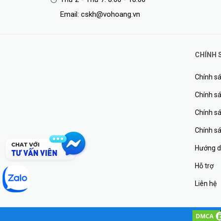
Email: cskh@vohoang.vn
CHÍNH 
Chính sá
Chính sá
Chính s
Chính s
Hướng d
Tích Hợp Nhiều AI Thông Minh
Hỗ trợ
Được hỗ trợ bởi các thuật toán AI, máy ảnh VIGI cung c
Liên hệ
vượt qua ranh giới, đi vào khu vực bạn đã đặt, cản trở 