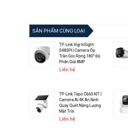
SẢN PHẨM CÙNG LOẠI
Độ Phân Giải Siêu Nét
TP-Link Vigi InSight
S485PI | Camera Ốp
TP-Link VIGI C450
với độ phân giải 5MP cùng với tính 
Trần Góc Rộng 180° Độ
giám sát đầy màu sắc với ống kính khẩu độ lớn, cảm bi
Phân Giải 8MP
Liên hệ
TP-Link Tapo C660 KIT |
Camera AI 4K An Ninh
Quay Quét Năng Lượng
Mặt Trời
Liên hệ