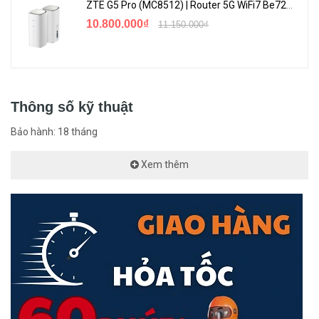
ZTE G5 Pro (MC8512) | Router 5G WiFi7 Be7200 Hỗ Trợ Băng Tần 6Ghz Cực Mạnh
10.800.000₫
11.150.000₫
Thông số kỹ thuật
Bảo hành: 18 tháng
Xem thêm