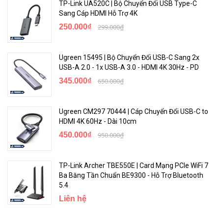
TP-Link UA520C | Bộ Chuyển Đổi USB Type-C
Sang Cáp HDMI Hỗ Trợ 4K
250.000₫
299.000₫
Ugreen 15495 | Bộ Chuyển Đổi USB-C Sang 2x
USB-A 2.0 - 1x USB-A 3.0 - HDMI 4K 30Hz - PD
345.000₫
650.000₫
Ugreen CM297 70444 | Cáp Chuyển Đổi USB-C to
HDMI 4K 60Hz - Dài 10cm
450.000₫
950.000₫
TP-Link Archer TBE550E | Card Mạng PCIe WiFi 7
Ba Băng Tần Chuẩn BE9300 - Hỗ Trợ Bluetooth
5.4
Liên hệ