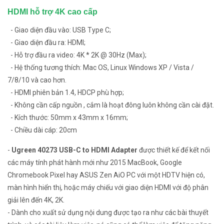
HDMI hỗ trợ 4K cao cấp
- Giao diện đầu vào: USB Type C;
- Giao diện đầu ra: HDMI;
- Hỗ trợ đầu ra video: 4K * 2K @ 30Hz (Max);
- Hệ thống tương thích: Mac OS, Linux Windows XP / Vista /
7/8/10 và cao hơn.
- HDMI phiên bản 1.4, HDCP phù hợp;
- Không cần cấp nguồn , cắm là hoạt đông luôn không cần cài đặt.
- Kích thước: 50mm x 43mm x 16mm;
- Chiều dài cáp: 20cm
-
Ugreen 40273 USB-C to HDMI Adapter
được thiết kế để kết nối
các máy tính phát hành mới như 2015 MacBook, Google
Chromebook Pixel hay ASUS Zen AiO PC với một HDTV hiện có,
màn hình hiển thị, hoặc máy chiếu với giao diện HDMI với độ phân
giải lên đến 4K, 2K.
- Dành cho xuất sử dụng nội dung được tạo ra như các bài thuyết