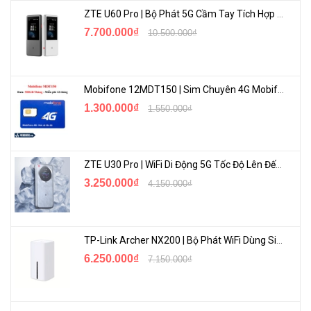
ZTE U60 Pro | Bộ Phát 5G Cầm Tay Tích Hợp Công Nghệ WiFi 7, Pin 10000mAh
7.700.000₫
10.500.000₫
Mobifone 12MDT150 | Sim Chuyên 4G Mobifone Dung Lượng Cao 500GB/Tháng Gói 1 Năm
1.300.000₫
1.550.000₫
ZTE U30 Pro | WiFi Di Động 5G Tốc Độ Lên Đến 500Mbps, Màn Hình Cảm Ứng
3.250.000₫
4.150.000₫
TP-Link Archer NX200 | Bộ Phát WiFi Dùng Sim 5G Tốc Độ Cao Mới FullBox
6.250.000₫
7.150.000₫