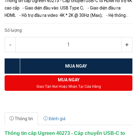
Thông tin cáp Ugreen 40273 - Cáp chuyển USB-C to HDMI hỗ trợ 4K
cao cấp - Giao diện đầu vào: USB Type C; - Giao diện đầu ra:
HDMI; - Hỗ trợ đầu ra video: 4K * 2K @ 30Hz (Max); - Hệ thống
tương thí...
Số lượng:
-
+
MUA NGAY
MUA NGAY
Giao Tận Nơi Hoặc Nhận Tại Cửa Hàng
Thông tin
Đánh giá
Thông tin cáp Ugreen 40273 - Cáp chuyển USB-C to