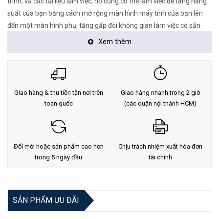
trình, và các tài liệu làm việc, nó cũng có thể làm việc để tăng năng
suất của bạn bằng cách mở rộng màn hình máy tính của bạn lên
đến một màn hình phụ, tăng gấp đôi không gian làm việc có sẵn.
Xem thêm
<Hotline: 1900.2021 hoặc (028)7300.2021 - VoHoang.vn>
Giao hàng & thu tiền tận nơi trên
Giao hàng nhanh trong 2 giờ
toàn quốc
(các quận nội thành HCM)
Đổi mới hoặc sản phẩm cao hơn
Chịu trách nhiệm xuất hóa đơn
trong 5 ngày đầu
tài chính
SẢN PHẨM ƯU ĐÃI