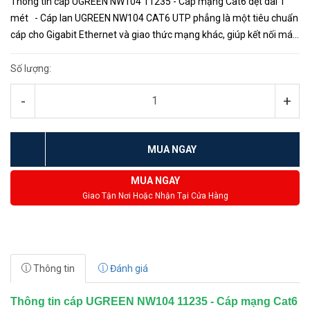
Thông tin cáp UGREEN NW104 11235 - Cáp mạng Cat6 dẹt dài 1
mét - Cáp lan UGREEN NW104 CAT6 UTP phẳng là một tiêu chuẩn
cáp cho Gigabit Ethernet và giao thức mạng khác, giúp kết nối máy
tính, máy in, bộ định tuyến..v.v. - C...
Số lượng:
-
+
MUA NGAY
MUA NGAY
Giao Tận Nơi Hoặc Nhận Tại Cửa Hàng
Thông tin
Đánh giá
Thông tin cáp UGREEN NW104 11235 - Cáp mạng Cat6