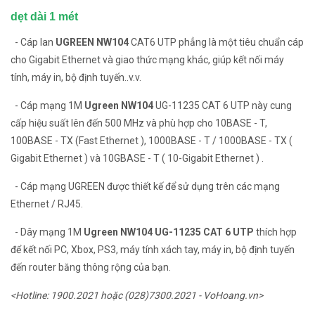
dẹt dài 1 mét
- Cáp lan
UGREEN NW104
CAT6 UTP phẳng là một tiêu chuẩn cáp
cho Gigabit Ethernet và giao thức mạng khác, giúp kết nối máy
tính, máy in, bộ định tuyến..v.v.
- Cáp mạng 1M
Ugreen NW104
UG-11235 CAT 6 UTP này cung
cấp hiệu suất lên đến 500 MHz và phù hợp cho 10BASE - T,
100BASE - TX (Fast Ethernet ), 1000BASE - T / 1000BASE - TX (
Gigabit Ethernet ) và 10GBASE - T ( 10-Gigabit Ethernet ) .
- Cáp mạng UGREEN được thiết kế để sử dụng trên các mạng
Ethernet / RJ45.
- Dây mạng 1M
Ugreen NW104 UG-11235 CAT 6 UTP
thích hợp
để kết nối PC, Xbox, PS3, máy tính xách tay, máy in, bộ định tuyến
đến router băng thông rộng của bạn.
<Hotline: 1900.2021 hoặc (028)7300.2021 - VoHoang.vn>