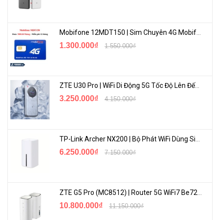
Mobifone 12MDT150 | Sim Chuyên 4G Mobifone Dung Lượng Cao 500GB/Tháng Gói 1 Năm
1.300.000₫
1.550.000₫
ZTE U30 Pro | WiFi Di Động 5G Tốc Độ Lên Đến 500Mbps, Màn Hình Cảm Ứng
3.250.000₫
4.150.000₫
TP-Link Archer NX200 | Bộ Phát WiFi Dùng Sim 5G Tốc Độ Cao Mới FullBox
6.250.000₫
7.150.000₫
ZTE G5 Pro (MC8512) | Router 5G WiFi7 Be7200 Hỗ Trợ Băng Tần 6Ghz Cực Mạnh
10.800.000₫
11.150.000₫