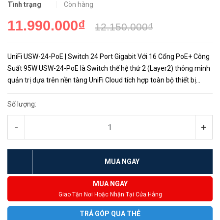
Tình trạng
Còn hàng
11.990.000₫
12.150.000₫
UniFi USW-24-PoE | Switch 24 Port Gigabit Với 16 Cổng PoE+ Công
Suất 95W USW-24-PoE là Switch thế hệ thứ 2 (Layer2) thông minh
quản trị dựa trên nền tàng UniFi Cloud tích hợp toàn bộ thiết bị
trong hệ sinh thái thiết bị UniFi từ Gateway, Switch đế...
Số lượng:
-
+
MUA NGAY
MUA NGAY
Giao Tận Nơi Hoặc Nhận Tại Cửa Hàng
TRẢ GÓP QUA THẺ