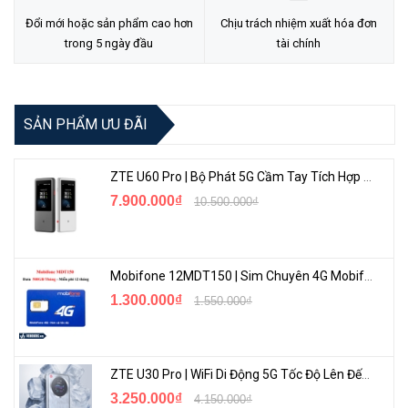
nhiệt nhanh chóng mà không cần đến quạt hỗ trợ.
Đổi mới hoặc sản phẩm cao hơn
Chịu trách nhiệm xuất hóa đơn
trong 5 ngày đầu
tài chính
SẢN PHẨM ƯU ĐÃI
ZTE U60 Pro | Bộ Phát 5G Cầm Tay Tích Hợp Công Nghệ WiFi 7, Pin 10000mAh
7.900.000₫
10.500.000₫
Mobifone 12MDT150 | Sim Chuyên 4G Mobifone Dung Lượng Cao 500GB/Tháng Gói 1 Năm
16 Cổng Cấp nguồn POE+ linh hoạt
1.300.000₫
1.550.000₫
Unifi Switch 24 POE có 24 cổng RJ45 Gigabit, trong đó 16 cổng cấp
nguồn POE+ có công suất lên đến 95W. Mỗi cổng tự động phát hiện
và cấp nguồn af/at lên đến tối đa 32W. Đối với các thiết bị chỉ cần
ZTE U30 Pro | WiFi Di Động 5G Tốc Độ Lên Đến 500Mbps, Màn Hình Cảm Ứng
dữ liệu như máy in, laptop, destop,... USW-24-POE sẽ bảo vệ các
3.250.000₫
4.150.000₫
thiết bị này bằng cách ngắt điện và chỉ cấp dữ liệu mạng.