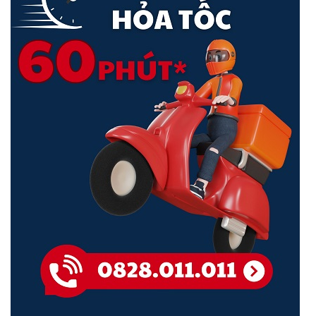
MAC Address Table Size
8,000
Packet Buffer Size
0.5 MB
25W (Excluding PoE Output)
Max. Power Consumption
120W (Including PoE Output)
Universal input, 100—240V
Power Method
AC, 50/60 Hz
Power Input Method
AC input
Power Supply
AC/DC, internal, 120W
Supported Voltage Range
100—240V AC
Management
Ethernet AR
Certifications
CE, FCC, IC