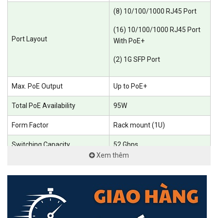
(8) 10/100/1000 RJ45 Port
(16) 10/100/1000 RJ45 Port
Port Layout
With PoE+
(2) 1G SFP Port
Max. PoE Output
Up to PoE+
Total PoE Availability
95W
<Hotline: 0828.011.011 - (028)7300.2021 - VoHoang.vn>
Form Factor
Rack mount (1U)
Switching Capacity
52 Gbps
Xem thêm
Total Non-Blocking
26 Gbps
Throughput
Forwarding Rate
39 Mpps
Supported VLANs
1,000