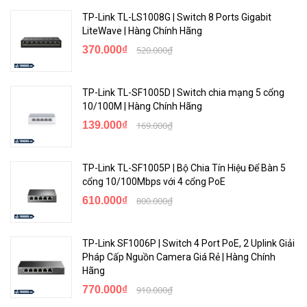
TP-Link TL-LS1008G | Switch 8 Ports Gigabit
LiteWave | Hàng Chính Hãng
370.000₫
520.000₫
TP-Link TL-SF1005D | Switch chia mạng 5 cổng
10/100M | Hàng Chính Hãng
139.000₫
169.000₫
TP-Link TL-SF1005P | Bộ Chia Tín Hiệu Để Bàn 5
cổng 10/100Mbps với 4 cổng PoE
610.000₫
800.000₫
TP-Link SF1006P | Switch 4 Port PoE, 2 Uplink Giải
Pháp Cấp Nguồn Camera Giá Rẻ | Hàng Chính
Hãng
770.000₫
910.000₫