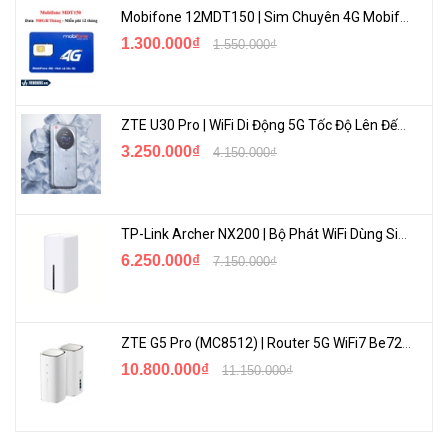
Mobifone 12MDT150 | Sim Chuyên 4G Mobifone Dung Lượng Cao 500GB/Tháng Gói 1 Năm
✪ PoE Passthrough Port:
7 PoE+; 1 PoE++ input
1.300.000₫
1.550.000₫
✪ Hiệu suất: 8 Gbps
✪ Công suất chuyển tiếp: 16 Gbps
ZTE U30 Pro | WiFi Di Động 5G Tốc Độ Lên Đến 500Mbps, Màn Hình Cảm Ứng
✪ Năng suất chuyển tiếp: 12 Mpps
3.250.000₫
4.150.000₫
✪ Nguồn tiêu thụ tối đa: 60W
✪ Sử dụng nguồn PoE hoặc DC
TP-Link Archer NX200 | Bộ Phát WiFi Dùng Sim 5G Tốc Độ Cao Mới FullBox
6.250.000₫
7.150.000₫
✪ Miễn phí tài khoản Cloud trọn đời thiết bị
ZTE G5 Pro (MC8512) | Router 5G WiFi7 Be7200 Hỗ Trợ Băng Tần 6Ghz Cực Mạnh
10.800.000₫
11.150.000₫