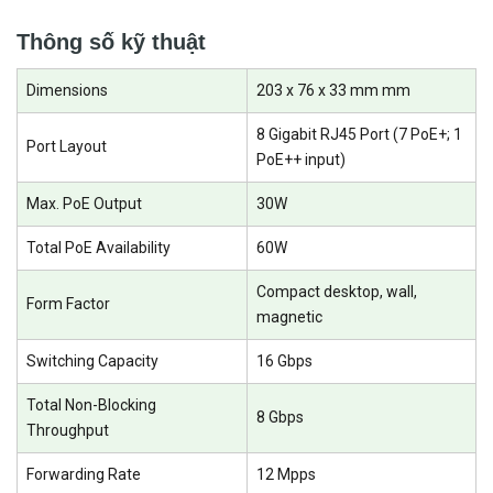
Thông số kỹ thuật
Dimensions
203 x 76 x 33 mm mm
<Hotline: 0828.011.011 - (028)7300.2021 - VoHoang.vn>
8 Gigabit RJ45 Port (7 PoE+; 1
Port Layout
PoE++ input)
Max. PoE Output
30W
Total PoE Availability
60W
Compact desktop, wall,
Form Factor
magnetic
Switching Capacity
16 Gbps
Total Non-Blocking
8 Gbps
Throughput
Forwarding Rate
12 Mpps