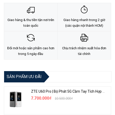
👉Quản lý chuyên nghiệp hiệu suất ổn định, mạnh mẽ. UniFi USW-
Giao hàng & thu tiền tận nơi trên
Giao hàng nhanh trong 2 giờ
Ultra-60W hướng đến mô hình quản lý tập trung tích hợp nhiều thiết
toàn quốc
(các quận nội thành HCM)
bị chuẩn PoE nâng tầm hệ thống mạng chuyên nghiệp phù hợp với
khách hàng doanh nghiệp vừa và lớn, khách sạn, trường học.....
Đổi mới hoặc sản phẩm cao hơn
Chịu trách nhiệm xuất hóa đơn
trong 5 ngày đầu
tài chính
SẢN PHẨM ƯU ĐÃI
ZTE U60 Pro | Bộ Phát 5G Cầm Tay Tích Hợp Công Nghệ WiFi 7, Pin 10000mAh
7.700.000₫
10.500.000₫
Thông số nổi bật của Switch USW-Ultra-60W
✪ Cổng Gigabit RJ45: 8