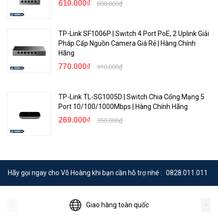
610.000₫
800.000₫
TP-Link SF1006P | Switch 4 Port PoE, 2 Uplink Giải
Pháp Cấp Nguồn Camera Giá Rẻ | Hàng Chính
Hãng
770.000₫
910.000₫
TP-Link TL-SG1005D | Switch Chia Cổng Mạng 5
Port 10/100/1000Mbps | Hàng Chính Hãng
269.000₫
350.000₫
Hãy gọi ngay cho Võ Hoàng khi bạn cần hỗ trợ nhé :
0828.011.011
Giao hàng toàn quốc