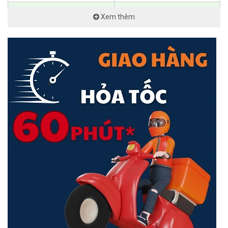
9W (Excluding PoE Output)
Xem thêm
with PoE input
8W (Excluding PoE Output)
Max. Power Consumption
with adapter input
210W (Including PoE Output)
with 210W AC adapter input
(1) AC/DC adapter (Included)
Power Method
(1) PoE++
DC Input
Power Input Method
PoE
Power Supply
AC/DC, external, 60W
Supported Voltage Range
50—57V DC/PoE
Certifications
CE, FCC, IC, Anatel
Warranty
12 Month