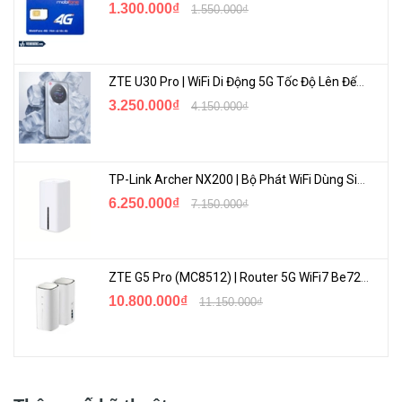
1.300.000₫
1.550.000₫
ZTE U30 Pro | WiFi Di Động 5G Tốc Độ Lên Đến 500Mbps, Màn Hình Cảm Ứng
3.250.000₫
4.150.000₫
TP-Link Archer NX200 | Bộ Phát WiFi Dùng Sim 5G Tốc Độ Cao Mới FullBox
6.250.000₫
7.150.000₫
ZTE G5 Pro (MC8512) | Router 5G WiFi7 Be7200 Hỗ Trợ Băng Tần 6Ghz Cực Mạnh
10.800.000₫
11.150.000₫