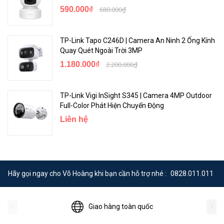
590.000₫
680.000₫
TP-Link Tapo C246D | Camera An Ninh 2 Ống Kính
Quay Quét Ngoài Trời 3MP
1.180.000₫
2.200.000₫
TP-Link Vigi InSight S345 | Camera 4MP Outdoor
Full-Color Phát Hiện Chuyển Động
Liên hệ
Hãy gọi ngay cho Võ Hoàng khi bạn cần hỗ trợ nhé :
0828.011.011
Giao hàng toàn quốc