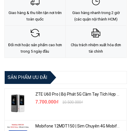
Giao diện tích hợp UniFi Protect.
Hỗ trợ 802.3af or 24V Passive PoE.
Giao hàng & thu tiền tận nơi trên
Giao hàng nhanh trong 2 giờ
toàn quốc
(các quận nội thành HCM)
Công suất tiêu thụ tối đa: 12.5W.
Đổi mới hoặc sản phẩm cao hơn
Chịu trách nhiệm xuất hóa đơn
trong 5 ngày đầu
tài chính
SẢN PHẨM ƯU ĐÃI
ZTE U60 Pro | Bộ Phát 5G Cầm Tay Tích Hợp Công Nghệ WiFi 7, Pin 10000mAh
<Hotline: 0828.011.011 - (028)7300.2021 - VoHoang.vn>
7.700.000₫
10.500.000₫
Mobifone 12MDT150 | Sim Chuyên 4G Mobifone Dung Lượng Cao 500GB/Tháng Gói 1 Năm