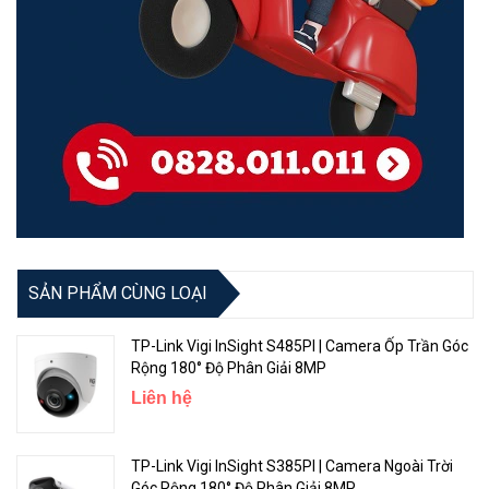
SẢN PHẨM CÙNG LOẠI
TP-Link Vigi InSight S485PI | Camera Ốp Trần Góc
Rộng 180° Độ Phân Giải 8MP
Liên hệ
TP-Link Vigi InSight S385PI | Camera Ngoài Trời
Góc Rộng 180° Độ Phân Giải 8MP