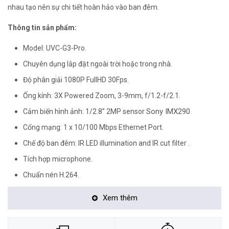
nhau tạo nên sự chi tiết hoàn hảo vào ban đêm.
Thông tin sản phẩm:
Model: UVC-G3-Pro.
Chuyên dụng lắp đặt ngoài trời hoặc trong nhà.
Độ phân giải 1080P FullHD 30Fps.
Ống kính: 3X Powered Zoom, 3-9mm, f/1.2-f/2.1.
Sony IMX290
Cảm biến hình ảnh: 1/2.8” 2MP sensor
.
Cổng mạng: 1 x 10/100 Mbps Ethernet Port.
Chế độ ban đêm: IR LED illumination and IR cut filter .
Tích hợp microphone.
Chuẩn nén H.264.
Hỗ trợ tuỳ chỉnh hình ảnh: Flip, Brightness, Contrast, 50/60 Hz
Xem thêm
Flicker Reduction, WDR, Hue, Sharpness, Saturation, Noise
Reduction, infrared.