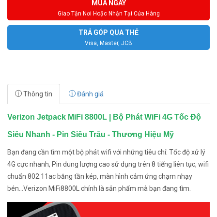
MUA NGAY
Giao Tận Nơi Hoặc Nhận Tại Cửa Hàng
TRẢ GÓP QUA THẺ
Visa, Master, JCB
Thông tin
Đánh giá
Verizon Jetpack MiFi 8800L | Bộ Phát WiFi 4G Tốc Độ
Siêu Nhanh - Pin Siêu Trâu - Thương Hiệu Mỹ
Bạn đang cần tìm một bộ phát wifi với những tiêu chí: Tốc độ xử lý
4G cực nhanh, Pin dung lượng cao sử dụng trên 8 tiếng liên tục, wifi
chuẩn 802.11ac băng tần kép, màn hình cảm ứng chạm nhạy
bén...Verizon MiFi8800L chính là sản phẩm mà bạn đang tìm.