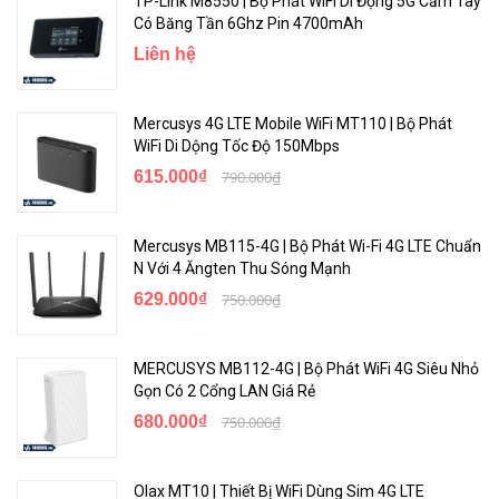
TP-Link M8550 | Bộ Phát WiFi Di Động 5G Cầm Tay
Có Băng Tần 6Ghz Pin 4700mAh
Liên hệ
Mercusys 4G LTE Mobile WiFi MT110 | Bộ Phát
WiFi Di Dộng Tốc Độ 150Mbps
615.000₫
790.000₫
Mercusys MB115-4G | Bộ Phát Wi-Fi 4G LTE Chuẩn
N Với 4 Ăngten Thu Sóng Mạnh
629.000₫
750.000₫
MERCUSYS MB112-4G | Bộ Phát WiFi 4G Siêu Nhỏ
Gọn Có 2 Cổng LAN Giá Rẻ
680.000₫
750.000₫
Olax MT10 | Thiết Bị WiFi Dùng Sim 4G LTE