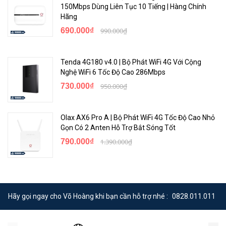
150Mbps Dùng Liên Tục 10 Tiếng | Hàng Chính
Hãng
690.000₫
990.000₫
Tenda 4G180 v4.0 | Bộ Phát WiFi 4G Với Cộng
Nghệ WiFi 6 Tốc Độ Cao 286Mbps
730.000₫
950.000₫
Olax AX6 Pro A | Bộ Phát WiFi 4G Tốc Độ Cao Nhỏ
Gọn Có 2 Anten Hỗ Trợ Bắt Sóng Tốt
790.000₫
1.390.000₫
Hãy gọi ngay cho Võ Hoàng khi bạn cần hỗ trợ nhé :
0828.011.011