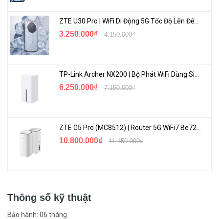
ZTE U30 Pro | WiFi Di Động 5G Tốc Độ Lên Đến 500Mbps, Màn Hình Cảm Ứng
3.250.000₫
4.150.000₫
TP-Link Archer NX200 | Bộ Phát WiFi Dùng Sim 5G Tốc Độ Cao Mới FullBox
6.250.000₫
7.150.000₫
Thông tin chi tiết bộ phát wifi gắn sim 4G Verizon MiFi8800L
Hãng sản xuất
Verizon
ZTE G5 Pro (MC8512) | Router 5G WiFi7 Be7200 Hỗ Trợ Băng Tần 6Ghz Cực Mạnh
Chuẩn mạng
2G/3G/4G
10.800.000₫
11.150.000₫
Công nghệ mạng
4G LTE CAT18
Download tối đa 1.2Gbps
Tốc độ 4G
Upload tối đa 210Mbps
Thông số kỹ thuật
Bảo hành: 06 tháng