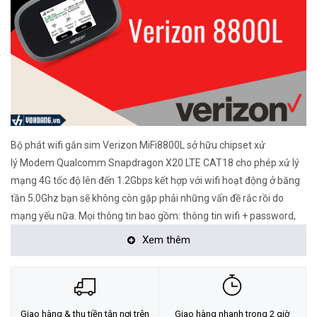
Bộ phát wifi gắn sim Verizon MiFi8800L sở hữu chipset xử
lý Modem Qualcomm Snapdragon X20 LTE CAT18 cho phép xử lý
mạng 4G tốc độ lên đến 1.2Gbps kết hợp với wifi hoạt động ở băng
tần 5.0Ghz bạn sẽ không còn gặp phải những vấn đề rắc rồi do
mạng yếu nữa. Mọi thông tin bao gồm: thông tin wifi + password,
số lượng máy kết nối, tín hiêu sóng nhà mạng, phần trăm pin... đều
Xem thêm
được thể hiện trên màn hình cảm ứng 2.4'' tiện lợi khi sử dụng.
Giao hàng & thu tiền tận nơi trên
Giao hàng nhanh trong 2 giờ