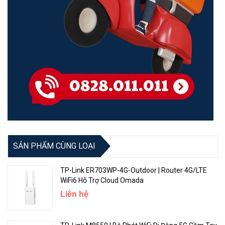
Nút bấm
1 x Reset
Hiển thị
Màn hình cảm ứng 2.4''
Pin
4400mAh
<Hotline: 0828.011.011 - (028)7300.2021 - VoHoang.vn>
SẢN PHẨM CÙNG LOẠI
TP-Link ER703WP-4G-Outdoor | Router 4G/LTE
WiFi6 Hỗ Trợ Cloud Omada
Liên hệ