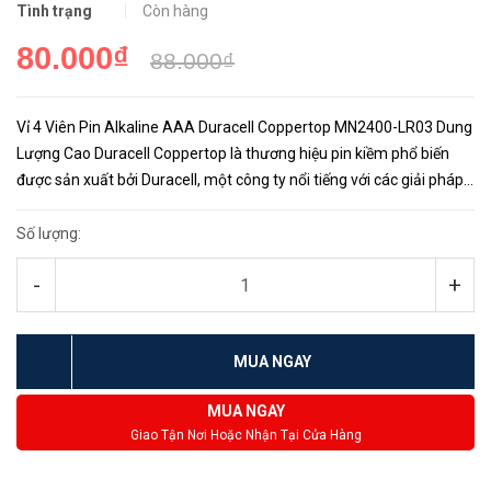
Tình trạng
Còn hàng
80.000₫
88.000₫
Vỉ 4 Viên Pin Alkaline AAA Duracell Coppertop MN2400-LR03 Dung
Lượng Cao Duracell Coppertop là thương hiệu pin kiềm phổ biến
được sản xuất bởi Duracell, một công ty nổi tiếng với các giải pháp
năng lượng đáng tin cậy. Pin AAA Alkaline Coppertop đư...
Số lượng:
-
+
MUA NGAY
MUA NGAY
Giao Tận Nơi Hoặc Nhận Tại Cửa Hàng