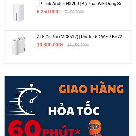
TP-Link Archer NX200 | Bộ Phát WiFi Dùng Sim 5G Tốc Độ Cao Mới FullBox
6.250.000₫
7.150.000₫
ZTE G5 Pro (MC8512) | Router 5G WiFi7 Be7200 Hỗ Trợ Băng Tần 6Ghz Cực Mạnh
10.800.000₫
11.150.000₫