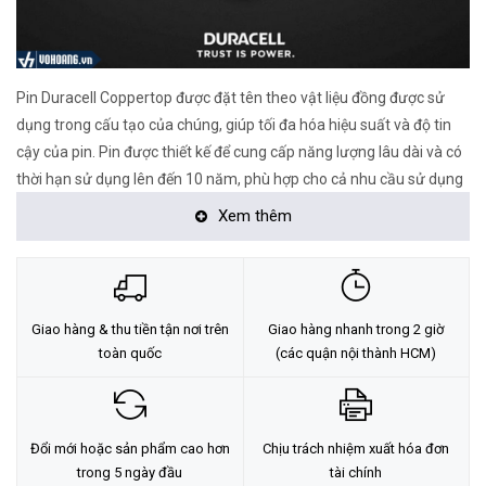
Pin Duracell Coppertop được đặt tên theo vật liệu đồng được sử
dụng trong cấu tạo của chúng, giúp tối đa hóa hiệu suất và độ tin
cậy của pin. Pin được thiết kế để cung cấp năng lượng lâu dài và có
thời hạn sử dụng lên đến 10 năm, phù hợp cho cả nhu cầu sử dụng
ngay và lưu trữ lâu dài.
Xem thêm
Thông số kỹ thuật Duracell Coppertop AAA Alakline
Thương hiệu: Duracell
Loại pin: Coppertop Alkaline
Giao hàng & thu tiền tận nơi trên
Giao hàng nhanh trong 2 giờ
toàn quốc
(các quận nội thành HCM)
Kích thước pin: AAA / LR03 / MN2400
Điện thế: 1.5V
Đóng gói: Vỉ 4 viên
Đổi mới hoặc sản phẩm cao hơn
Chịu trách nhiệm xuất hóa đơn
Xuất xứ: Trung Quốc
trong 5 ngày đầu
tài chính