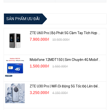
<Hotline: 0828.011.011 - (028)7300.2021 - VoHoang.vn>
SẢN PHẨM ƯU ĐÃI
ZTE U60 Pro | Bộ Phát 5G Cầm Tay Tích Hợp Công Nghệ WiFi 7, Pin 10000mAh
7.900.000₫
10.500.000₫
Mobifone 12MDT150 | Sim Chuyên 4G Mobifone Dung Lượng Cao 500GB/Tháng Gói 1 Năm
1.500.000₫
1.550.000₫
ZTE U30 Pro | WiFi Di Động 5G Tốc Độ Lên Đến 500Mbps, Màn Hình Cảm Ứng
3.250.000₫
4.150.000₫