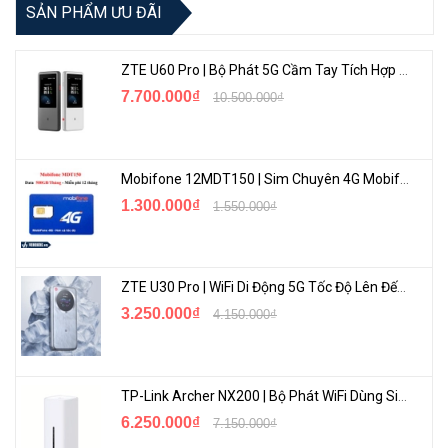
0h ngày hôm sau.
SẢN PHẨM ƯU ĐÃI
Miễn phí cuộc gọi nội mạng <10 phút, 30 phút cuộc gọi ngoại
mạng hàng tháng
ZTE U60 Pro | Bộ Phát 5G Cầm Tay Tích Hợp Công Nghệ WiFi 7, Pin 10000mAh
Thời gian sử dụng: 360 ngày, từ thời điểm đăng ký
7.700.000₫
10.500.000₫
Áp dụng cho thuê bao trả trước đăng ký từ 01/01/2023
Tham khảo các gói sim ưu đãi:
vohoang.vn/sim-3g-cac-mang
Mobifone 12MDT150 | Sim Chuyên 4G Mobifone Dung Lượng Cao 500GB/Tháng Gói 1 Năm
<Hotline: 0828.011.011 - (028)7300.2021 - VoHoang.vn>
1.300.000₫
1.550.000₫
ZTE U30 Pro | WiFi Di Động 5G Tốc Độ Lên Đến 500Mbps, Màn Hình Cảm Ứng
3.250.000₫
4.150.000₫
TP-Link Archer NX200 | Bộ Phát WiFi Dùng Sim 5G Tốc Độ Cao Mới FullBox
6.250.000₫
7.150.000₫