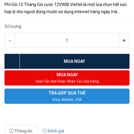
Phí Gói 12 Tháng Gói cước 12V90B Viettel là một lựa chọn hết sức
hợp lý cho người dùng muốn sử dụng internet hàng ngày mà
không muốn lo lắng về việc hết lưu lượng data sử dụng. Với việc ...
Số lượng:
-
+
MUA NGAY
MUA NGAY
Giao Tận Nơi Hoặc Nhận Tại Cửa Hàng
TRẢ GÓP QUA THẺ
Visa, Master, JCB
Thông tin
Đánh giá