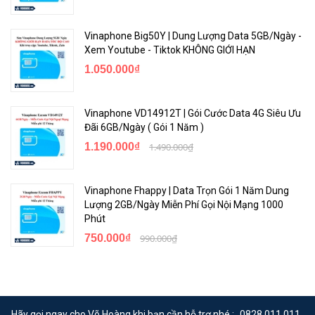
Vinaphone Big50Y | Dung Lượng Data 5GB/Ngày -
Xem Youtube - Tiktok KHÔNG GIỚI HẠN
1.050.000₫
Vinaphone VD14912T | Gói Cước Data 4G Siêu Ưu
Đãi 6GB/Ngày ( Gói 1 Năm )
1.190.000₫
1.490.000₫
Vinaphone Fhappy | Data Trọn Gói 1 Năm Dung
Lượng 2GB/Ngày Miễn Phí Gọi Nội Mạng 1000
Phút
750.000₫
990.000₫
Hãy gọi ngay cho Võ Hoàng khi bạn cần hỗ trợ nhé :
0828.011.011