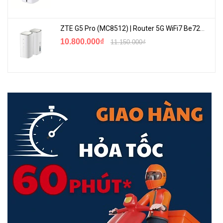
ZTE G5 Pro (MC8512) | Router 5G WiFi7 Be7200 Hỗ Trợ Băng Tần 6Ghz Cực Mạnh
10.800.000₫
11.150.000₫