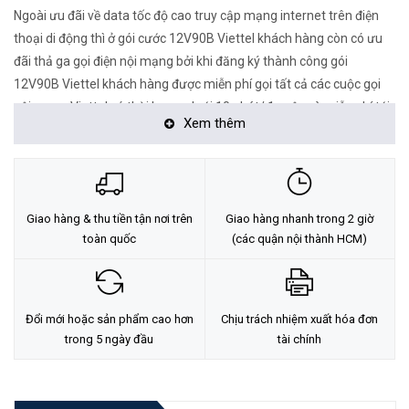
Ngoài ưu đãi về data tốc độ cao truy cập mạng internet trên điện
thoại di động thì ở gói cước 12V90B Viettel khách hàng còn có ưu
đãi thả ga gọi điện nội mạng bởi khi đăng ký thành công gói
12V90B Viettel khách hàng được miễn phí gọi tất cả các cuộc gọi
nội mạng Viettel có thời lượng dưới 10 phút/ 1 cuộc và miễn phí tới
Xem thêm
30 phút gọi ngoại mạng đến các nhà mạng khác tại Việt Nam, đây
quả là một ưu đãi vô cùng lớn dành cho thuê bao di động có nhu
cầu sử dụng combo gọi và data Viettel.
12V90B VH Gửi 9123
Cú pháp đăng ký nhanh:
(Cước phí
Giao hàng & thu tiền tận nơi trên
Giao hàng nhanh trong 2 giờ
1.080.000đ)
toàn quốc
(các quận nội thành HCM)
Chi tiết gói cước 12V90B Viettel
Tên gói cước: 12V90B
Đổi mới hoặc sản phẩm cao hơn
Chịu trách nhiệm xuất hóa đơn
Cước phí: 1.080.000 đồng
trong 5 ngày đầu
tài chính
Dung lượng: 360GB tốc độ cao. 1GB / ngày.
Vượt gói: Khi sử dụng hết 1GB hệ thống tạm ngừng kết nối đến