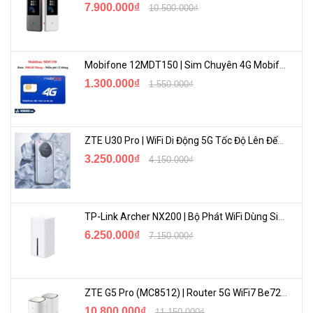
7.900.000₫
10.500.000₫
Mobifone 12MDT150 | Sim Chuyên 4G Mobifone Dung Lượng Cao 500GB/Tháng Gói 1 Năm
1.300.000₫
1.550.000₫
ZTE U30 Pro | WiFi Di Động 5G Tốc Độ Lên Đến 500Mbps, Màn Hình Cảm Ứng
3.250.000₫
4.150.000₫
TP-Link Archer NX200 | Bộ Phát WiFi Dùng Sim 5G Tốc Độ Cao Mới FullBox
6.250.000₫
7.150.000₫
ZTE G5 Pro (MC8512) | Router 5G WiFi7 Be7200 Hỗ Trợ Băng Tần 6Ghz Cực Mạnh
10.800.000₫
11.150.000₫