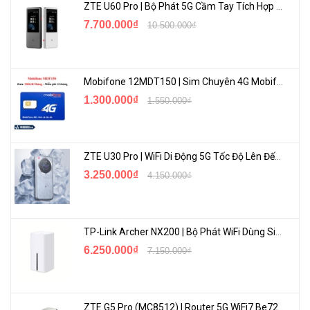
mạng hàng tháng
ZTE U60 Pro | Bộ Phát 5G Cầm Tay Tích Hợp Công Nghệ WiFi 7, Pin 10000mAh
Thời gian sử dụng: 180 ngày, từ thời điểm đăng ký
7.700.000₫
10.500.000₫
Áp dụng cho thuê bao trả trước đăng ký từ 01/01/2023
Tham khảo các gói sim ưu đãi:
vohoang.vn/sim-3g-cac-mang
Mobifone 12MDT150 | Sim Chuyên 4G Mobifone Dung Lượng Cao 500GB/Tháng Gói 1 Năm
<Hotline: 0828.011.011 - (028)7300.2021 - VoHoang.vn>
1.300.000₫
1.550.000₫
ZTE U30 Pro | WiFi Di Động 5G Tốc Độ Lên Đến 500Mbps, Màn Hình Cảm Ứng
3.250.000₫
4.150.000₫
TP-Link Archer NX200 | Bộ Phát WiFi Dùng Sim 5G Tốc Độ Cao Mới FullBox
6.250.000₫
7.150.000₫
ZTE G5 Pro (MC8512) | Router 5G WiFi7 Be7200 Hỗ Trợ Băng Tần 6Ghz Cực Mạnh