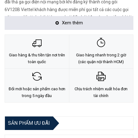
đãi thả ga gọi điện nội mạng bởi khi đăng ký thành công gói
6V120B Viettel khách hàng được miễn phí gọi tất cả các cuộc gọi
nội mạng Viettel có thời lượng dưới 10 phút/ 1 cuộc và miễn phí tới
Xem thêm
50 phút gọi ngoại mạng đến các nhà mạng khác tại Việt Nam, đây
quả là một ưu đãi vô cùng lớn dành cho thuê bao di động có nhu
cầu sử dụng combo gọi và data Viettel.
6V120B VH Gửi 9123
Cú pháp đăng ký nhanh:
(Cước phí
Giao hàng & thu tiền tận nơi trên
Giao hàng nhanh trong 2 giờ
720.000đ)
toàn quốc
(các quận nội thành HCM)
Chi tiết gói cước 6V120B Viettel
Tên gói cước: 6V120B
Đổi mới hoặc sản phẩm cao hơn
Chịu trách nhiệm xuất hóa đơn
Cước phí: 720.000 đồng
trong 5 ngày đầu
tài chính
Dung lượng: 270GB tốc độ cao. 1.5GB / ngày.
Vượt gói: Khi sử dụng hết 1.5GB hệ thống tạm ngừng kết nối
đến 0h ngày hôm sau.
SẢN PHẨM ƯU ĐÃI
Miễn phí cuộc gọi nội mạng <10 phút, 50 phút cuộc gọi ngoại