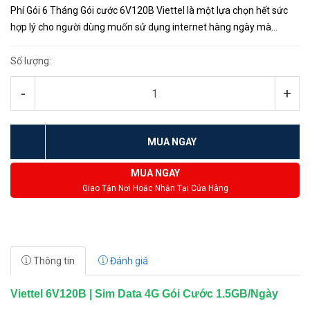
Phí Gói 6 Tháng Gói cước 6V120B Viettel là một lựa chọn hết sức
hợp lý cho người dùng muốn sử dụng internet hàng ngày mà
không muốn lo lắng về việc hết lưu lượng data sử dụng. Với việc...
Số lượng:
-
+
MUA NGAY
MUA NGAY
Giao Tận Nơi Hoặc Nhận Tại Cửa Hàng
Thông tin
Đánh giá
Viettel 6V120B | Sim Data 4G Gói Cước 1.5GB/Ngày