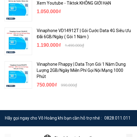
Xem Youtube - Tiktok KHÔNG GIỚI HẠN
1.050.000₫
Vinaphone VD14912T | Gói Cước Data 4G Siêu Ưu
Đãi 6GB/Ngày ( Gói 1 Năm )
1.190.000₫
1.490.000₫
Vinaphone Fhappy | Data Trọn Gói 1 Năm Dung
Lượng 2GB/Ngày Miễn Phí Gọi Nội Mạng 1000
Phút
750.000₫
990.000₫
Hãy gọi ngay cho Võ Hoàng khi bạn cần hỗ trợ nhé :
0828.011.011