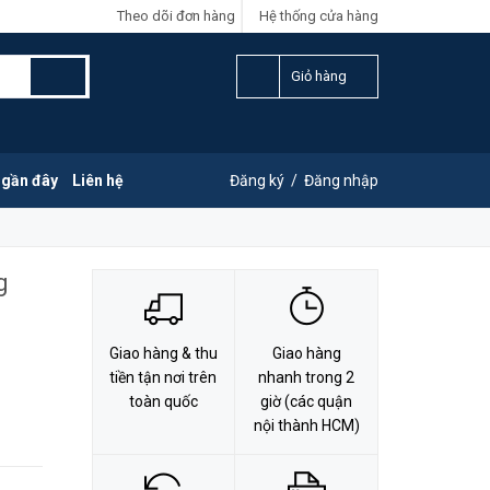
Theo dõi đơn hàng
Hệ thống cửa hàng
LIÊN HỆ ĐẶT HÀNG
Y
0828.011.011
Giỏ hàng
 gần đây
Liên hệ
Đăng ký
/
Đăng nhập
g
Giao hàng & thu
Giao hàng
tiền tận nơi trên
nhanh trong 2
toàn quốc
giờ (các quận
nội thành HCM)