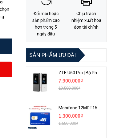
ọi
 chọn
Đổi mới hoặc
Chịu trách
ng
sản phẩm cao
nhiệm xuất hóa
ử
hơn trong 5
đơn tài chính
ngày đầu
SẢN PHẨM ƯU ĐÃI
ZTE U60 Pro | Bộ Phát 5G Cầm Tay Tích Hợp Công Nghệ WiFi 7, Pin 10000mAh
7.900.000₫
10.500.000₫
Mobifone 12MDT150 | Sim Chuyên 4G Mobifone Dung Lượng Cao 500GB/Tháng Gói 1 Năm
1.300.000₫
1.550.000₫