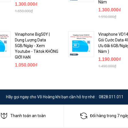
Năm
1.300.000₫
1.300.000₫
1.650.000₫
1.550.000₫
Vinaphone Big50Y |
Vinaphone VD14
Dung Lượng Data
Gói Cước Data 4
5GB/Ngày - Xem
Ưu Đãi 6GB/Ngày
Youtube - Tiktok KHÔNG
Năm )
GIỚI HẠN
1.190.000₫
1.050.000₫
1.490.000₫
Hãy gọi ngay cho Võ Hoàng khi bạn cần hỗ trợ nhé :
0828.011.011
Thanh toán an toàn
Đổi hàng trong 7 ngà