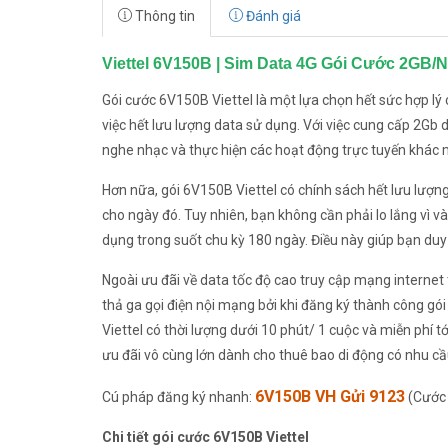
Thông tin
Đánh giá
Viettel 6V150B | Sim Data 4G Gói Cước 2GB/
Gói cước 6V150B Viettel là một lựa chọn hết sức hợp 
việc hết lưu lượng data sử dụng. Với việc cung cấp 2Gb 
nghe nhạc và thực hiện các hoạt động trực tuyến khác 
Hơn nữa, gói 6V150B Viettel có chính sách hết lưu lượng 
cho ngày đó. Tuy nhiên, bạn không cần phải lo lắng vì 
dụng trong suốt chu kỳ 180 ngày. Điều này giúp bạn duy t
Ngoài ưu đãi về data tốc độ cao truy cập mạng internet 
thả ga gọi điện nội mạng bởi khi đăng ký thành công gó
Viettel có thời lượng dưới 10 phút/ 1 cuộc và miễn phí 
ưu đãi vô cùng lớn dành cho thuê bao di động có nhu cầ
6V150B VH Gửi 9123
Cú pháp đăng ký nhanh:
(Cước
Chi tiết gói cước 6V150B Viettel