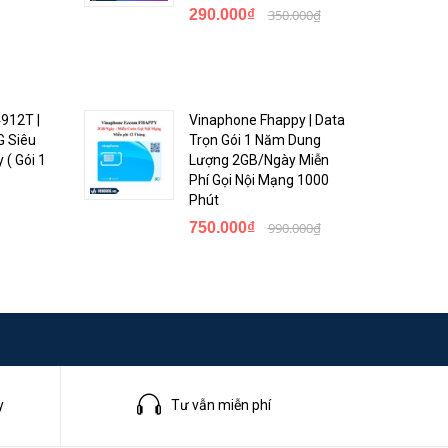
290.000₫
350.000₫
912T |
Vinaphone Fhappy | Data
G Siêu
Trọn Gói 1 Năm Dung
 ( Gói 1
Lượng 2GB/Ngày Miễn
Phí Gọi Nội Mạng 1000
Phút
750.000₫
990.000₫
y
Tư vẫn miễn phí