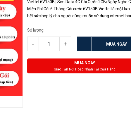
Viettel 6V150B | Sim Data 4G Gói Cước 2GB/Ngày Nghe G
Miễn Phí Gói 6 Tháng Gói cước 6V150B Viettel là một lựa
hết sức hợp lý cho người dùng muốn sử dụng internet hà
ngày mà không muốn lo lắng về việc hết lưu lượng data s
dụng. Với việc c...
Số lượng:
-
+
MUA NGAY
MUA NGAY
Giao Tận Nơi Hoặc Nhận Tại Cửa Hàng