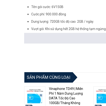
Tên gói cước: 6V150B
Cước phí: 900.000 đồng
Dung lượng: 720GB tốc độ cao. 2GB / ngày.
Vượt gói: Khi sử dụng hết 2GB hệ thống tạm ngừng
Miễn phí cuộc gọi nội mạng <10 phút, 80 phút cuộ
Thời gian sử dụng: 180 ngày, từ thời điểm đăng ký
Áp dụng cho thuê bao trả trước đăng ký từ 01/01
Tham khảo các gói sim ưu đãi:
vohoang.vn/sim-3g-c
<Hotline: 0828.011.011 - (028)7300.2021 - VoHoang.vn
SẢN PHẨM CÙNG LOẠI
Vinaphone TD49 | Miễn
Phí 1 Năm Dung Lượng
DATA Tốc Độ Cao
100GB/Tháng Không