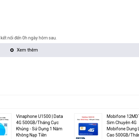
 kết nối đến 0h ngày hôm sau.
c gọi ngoại mạng hàng tháng
Xem thêm
/2023
ac-mang
>
Vinaphone U1500 | Data
Mobifone 12MDT
4G 500GB/Tháng Cực
Sim Chuyên 4G
Khủng - Sử Dụng 1 Năm
Mobifone Dung 
Không Nạp Tiền
Cao 500GB/Thán