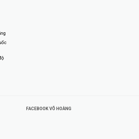
ãng
quốc
độ
FACEBOOK VÕ HOÀNG