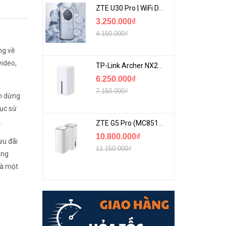
ZTE U30 Pro | WiFi Di Động 5G Tốc Độ Lên Đến 500Mbps, Màn Hình Cảm Ứng
3.250.000₫
4.150.000₫
ng về
video,
TP-Link Archer NX200 | Bộ Phát WiFi Dùng Sim 5G Tốc Độ Cao Mới FullBox
6.250.000₫
7.150.000₫
ạm dừng
tục sử
.
ZTE G5 Pro (MC8512) | Router 5G WiFi7 Be7200 Hỗ Trợ Băng Tần 6Ghz Cực Mạnh
10.800.000₫
ưu đãi
11.150.000₫
ạng
là một