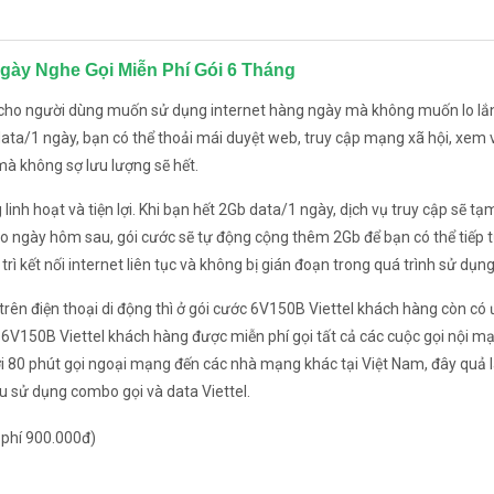
Ngày Nghe Gọi Miễn Phí Gói 6 Tháng
lý cho người dùng muốn sử dụng internet hàng ngày mà không muốn lo lắ
data/1 ngày, bạn có thể thoải mái duyệt web, truy cập mạng xã hội, xem 
mà không sợ lưu lượng sẽ hết.
linh hoạt và tiện lợi. Khi bạn hết 2Gb data/1 ngày, dịch vụ truy cập sẽ t
vào ngày hôm sau, gói cước sẽ tự động cộng thêm 2Gb để bạn có thể tiếp 
rì kết nối internet liên tục và không bị gián đoạn trong quá trình sử dụng
trên điện thoại di động thì ở gói cước 6V150B Viettel khách hàng còn có 
i 6V150B Viettel khách hàng được miễn phí gọi tất cả các cuộc gọi nội m
tới 80 phút gọi ngoại mạng đến các nhà mạng khác tại Việt Nam, đây quả 
u sử dụng combo gọi và data Viettel.
 phí 900.000đ)