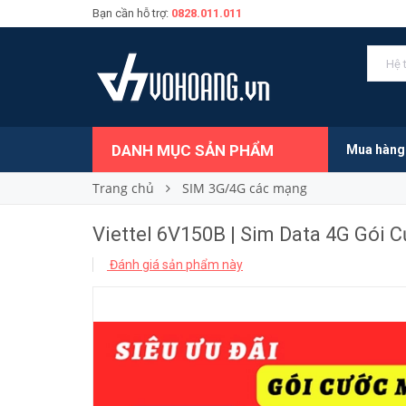
Bạn cần hỗ trợ:
0828.011.011
950.000₫
Giá bán:
DANH MỤC SẢN PHẨM
Mua hàng
Trang chủ
SIM 3G/4G các mạng
Viettel 6V150B | Sim Data 4G Gói
Đánh giá sản phẩm này