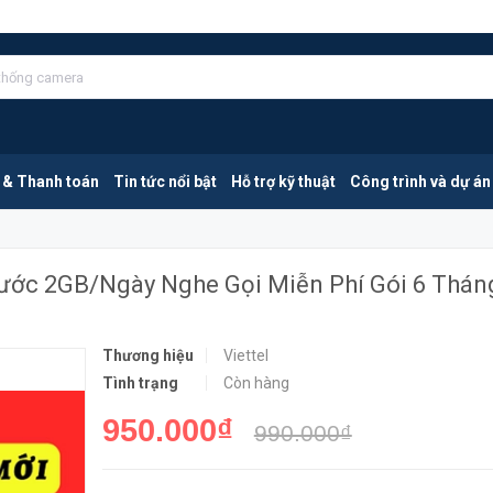
Viettel 6V150B | Sim Data 4G Gói Cước 2GB/Ngày Nghe Gọi Miễn Phí Gói 6 Tháng
MUA NGA
 & Thanh toán
Tin tức nổi bật
Hỗ trợ kỹ thuật
Công trình và dự án
 Cước 2GB/Ngày Nghe Gọi Miễn Phí Gói 6 Thán
Thương hiệu
Viettel
Tình trạng
Còn hàng
950.000₫
990.000₫