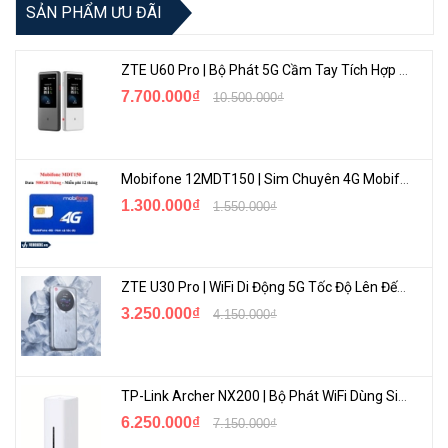
SẢN PHẨM ƯU ĐÃI
ZTE U60 Pro | Bộ Phát 5G Cầm Tay Tích Hợp Công Nghệ WiFi 7, Pin 10000mAh
7.700.000₫
10.500.000₫
Mobifone 12MDT150 | Sim Chuyên 4G Mobifone Dung Lượng Cao 500GB/Tháng Gói 1 Năm
1.300.000₫
1.550.000₫
ZTE U30 Pro | WiFi Di Động 5G Tốc Độ Lên Đến 500Mbps, Màn Hình Cảm Ứng
3.250.000₫
4.150.000₫
TP-Link Archer NX200 | Bộ Phát WiFi Dùng Sim 5G Tốc Độ Cao Mới FullBox
6.250.000₫
7.150.000₫