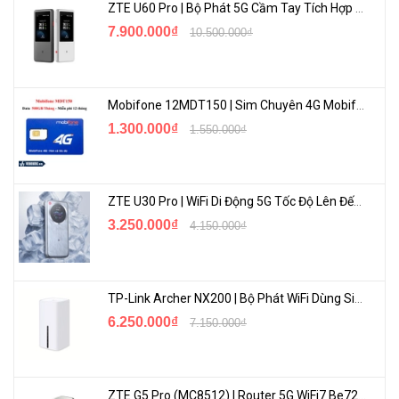
ZTE U60 Pro | Bộ Phát 5G Cầm Tay Tích Hợp Công Nghệ WiFi 7, Pin 10000mAh
7.900.000₫
10.500.000₫
Mobifone 12MDT150 | Sim Chuyên 4G Mobifone Dung Lượng Cao 500GB/Tháng Gói 1 Năm
1.300.000₫
1.550.000₫
ZTE U30 Pro | WiFi Di Động 5G Tốc Độ Lên Đến 500Mbps, Màn Hình Cảm Ứng
3.250.000₫
4.150.000₫
TP-Link Archer NX200 | Bộ Phát WiFi Dùng Sim 5G Tốc Độ Cao Mới FullBox
6.250.000₫
7.150.000₫
ZTE G5 Pro (MC8512) | Router 5G WiFi7 Be7200 Hỗ Trợ Băng Tần 6Ghz Cực Mạnh