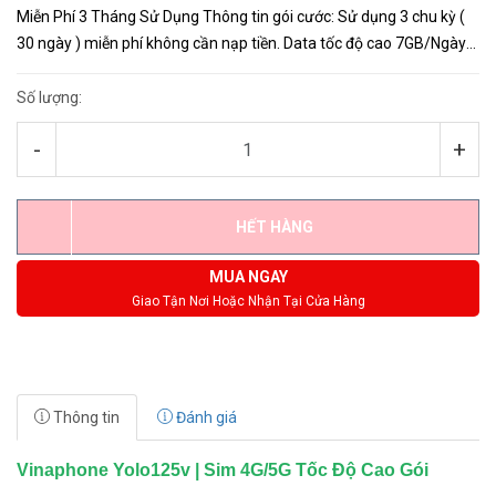
Miễn Phí 3 Tháng Sử Dụng Thông tin gói cước: Sử dụng 3 chu kỳ (
30 ngày ) miễn phí không cần nạp tiền. Data tốc độ cao 7GB/Ngày
sử dụng hết ngưng truy cập mở lại lúc 0:00. Gói ...
Số lượng:
-
+
HẾT HÀNG
MUA NGAY
Giao Tận Nơi Hoặc Nhận Tại Cửa Hàng
Thông tin
Đánh giá
Vinaphone Yolo125v | Sim 4G/5G Tốc Độ Cao Gói