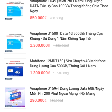
Vinaphone TD49 | Miễn Phí 1 Năm Dung Lượng
DATA Tốc Độ Cao 100GB/Tháng Không Chia Theo
Ngày
850.000₫
900.000₫
Vinaphone U1500 | Data 4G 500GB/Tháng Cực
Khủng - Sử Dụng 1 Năm Không Nạp Tiền
1.300.000₫
1.650.000₫
Mobifone 12MDT150 | Sim Chuyên 4G Mobifone
Dung Lượng Cao 500GB/Tháng Gói 1 Năm
1.300.000₫
1.550.000₫
Vinaphone D159v | Dung Lượng Data 6GB/Ngày
Miễn Phí 200 Phút Ngoại Mạng - Nội Mạng
290.000₫
350.000₫