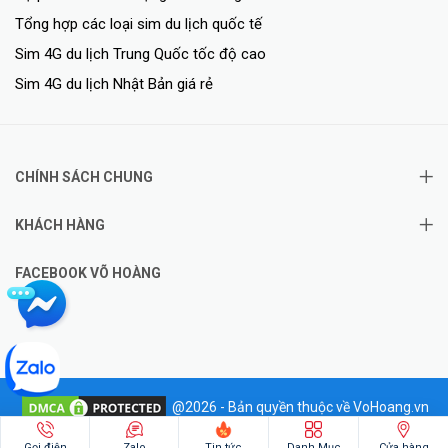
Tổng hợp các loại sim du lịch quốc tế
Sim 4G du lịch Trung Quốc tốc độ cao
Sim 4G du lịch Nhật Bản giá rẻ
CHÍNH SÁCH CHUNG
KHÁCH HÀNG
FACEBOOK VÕ HOÀNG
@2026 - Bản quyền thuộc về VoHoang.vn
✦
Hotline: 0828.011.011
Gọi điện
Zalo
Tin tức
Danh Mục
Cửa hàng