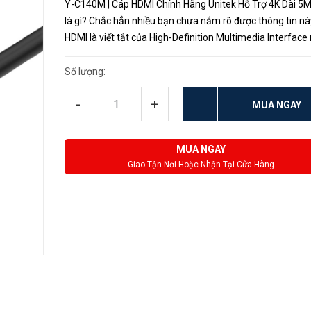
Y-C140M | Cáp HDMI Chính Hãng Unitek Hỗ Trợ 4K Dài 5
là gì? Chắc hẳn nhiều bạn chưa nắm rõ được thông tin nà
HDMI là viết tắt của High-Definition Multimedia Interface
là giao diện đa phương tiện độ phân giải cao. Đây là một c
Số lượng:
-
+
MUA NGAY
MUA NGAY
Giao Tận Nơi Hoặc Nhận Tại Cửa Hàng