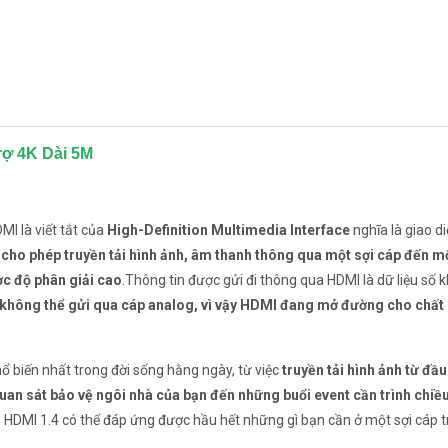
rợ 4K Dài 5M
I là viết tắt của
High-Definition Multimedia Interface
nghĩa là giao d
i cho phép truyền tải hình ảnh, âm thanh thông qua một sợi cáp đến 
ợc độ phân giải cao
.Thông tin được gửi đi thông qua HDMI là dữ liệu số 
không thể gửi qua cáp analog, vì vậy HDMI đang mở đường cho chất
 biến nhất trong đời sống hằng ngày, từ việc
truyền tải hình ảnh từ đầu
 quan sát bảo vệ ngôi nhà của bạn đến những buổi event cần trình chi
DMI 1.4 có thể đáp ứng được hầu hết những gì bạn cần ở một sợi cáp tr