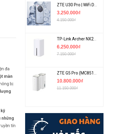
ZTE U30 Pro | WiFi Di Động 5G Tốc Độ Lên Đến 500Mbps, Màn Hình Cảm Ứng
3.250.000₫
4.150.000₫
TP-Link Archer NX200 | Bộ Phát WiFi Dùng Sim 5G Tốc Độ Cao Mới FullBox
6.250.000₫
7.150.000₫
iện đa
ZTE G5 Pro (MC8512) | Router 5G WiFi7 Be7200 Hỗ Trợ Băng Tần 6Ghz Cực Mạnh
một màn
10.800.000₫
không bị
11.150.000₫
 lượng
 kỹ
ều những
uyền tín