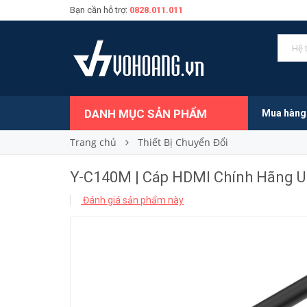
Bạn cần hỗ trợ:
0828.011.011
Y-C140M | Cáp HDMI Chính Hãng Unitek Hỗ Tr
120.000₫
Giá bán:
DANH MỤC SẢN PHẨM
Mua hàng
Trang chủ
Thiết Bị Chuyển Đổi
Y-C140M | Cáp HDMI Chính Hãng Un
Đánh giá sản phẩm này