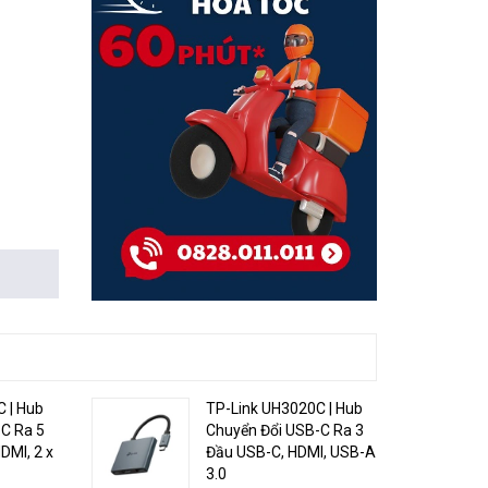
ng thông
 | Hub
TP-Link UH3020C | Hub
C Ra 5
Chuyển Đổi USB-C Ra 3
âm thanh
DMI, 2 x
Đầu USB-C, HDMI, USB-A
 bạn cần
3.0