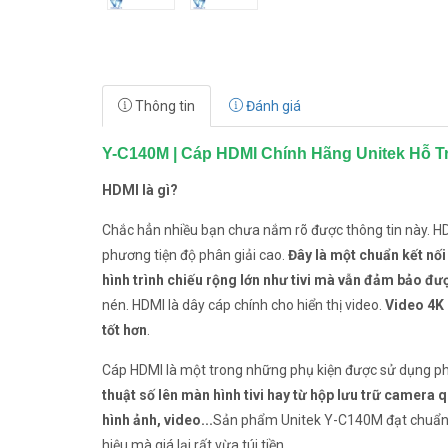
Thông tin
Đánh giá
Y-C140M | Cáp HDMI Chính Hãng Unitek Hỗ T
HDMI là gì?
Chắc hẳn nhiều bạn chưa nắm rõ được thông tin này. HDM
phương tiện độ phân giải cao.
Đây là một chuẩn kết nố
hình trình chiếu rộng lớn như tivi mà vẫn đảm bảo đư
nén. HDMI là dây cáp chính cho hiển thị video.
Video 4K 
tốt hơn
.
Cáp HDMI là một trong những phụ kiện được sử dụng phổ
thuật số lên màn hình tivi hay từ hộp lưu trữ camera
hình ảnh, video...
Sản phẩm Unitek Y-C140M đạt chuẩn H
hiệu mà giá lại rất vừa túi tiền.