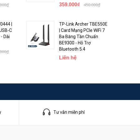
g, nhưng
.000₫
359.000₫
450.000₫
anh 2
0444 |
TP-Link Archer TBE550E
 USB-C
| Card Mạng PCIe WiFi 7
- Dài
Ba Băng Tần Chuẩn
BE9300 - Hỗ Trợ
Bluetooth 5.4
.000₫
Liên hệ
y
Tư vẫn miễn phí