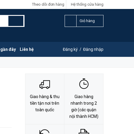
Theo dõi đơn hàng
Hệ thống cửa hàng
LIÊN HỆ ĐẶT HÀNG
Y
0828.011.011
Giỏ hàng
 gần đây
Liên hệ
Đăng ký
/
Đăng nhập
Giao hàng & thu
Giao hàng
tiền tận nơi trên
nhanh trong 2
toàn quốc
giờ (các quận
nội thành HCM)