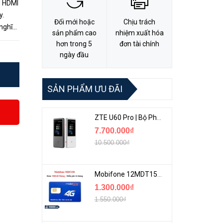
M HDMI
y.
Đổi mới hoặc
Chịu trách
 nghĩa
sản phẩm cao
nhiệm xuất hóa
huẩ...
hơn trong 5
đơn tài chính
ngày đầu
SẢN PHẨM ƯU ĐÃI
ZTE U60 Pro | Bộ Phát 5G Cầm Tay Tích Hợp Công Nghệ WiFi 7, Pin 10000mAh
7.700.000₫
10.500.000₫
Mobifone 12MDT150 | Sim Chuyên 4G Mobifone Dung Lượng Cao 500GB/Tháng Gói 1 Năm
1.300.000₫
1.550.000₫