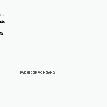
ãng
quốc
độ
FACEBOOK VÕ HOÀNG