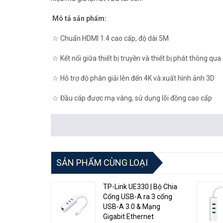
Mô tả sản phẩm:
☆ Chuẩn HDMI 1.4 cao cấp, độ dài 5M
☆ Kết nối giữa thiết bị truyền và thiết bị phát thông qu
☆ Hỗ trợ độ phân giải lên đến 4K và xuất hình ảnh 3D
☆ Đầu cáp được mạ vàng, sử dụng lõi đồng cao cấp
☆ Hạn chế nhiễu tín hiệu trong quá trình truyền tải
☆ Tương thích với tất cả thiết bị hỗ trợ HDMI
Ưu điểm của cáp HDMI là gì?
SẢN PHẨM CÙNG LOẠI
Chuẩn HDMI cho phép truyền tải với chất lượng hình ản
TP-Link UE330 | Bộ Chia
đủ cho video HD với độ phân giải 1080p và tốc độ 60 
Cổng USB-A ra 3 cổng
Đối với âm thanh, chuẩn HDMI cũng thuộc hàng top khi n
USB-A 3.0 & Mạng
chất lượng cao nhất như Dolby TrueHD và DTS-HD Maste
Gigabit Ethernet