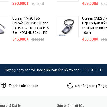
 âm thanh số như cổng quang hay đồng trục, số kênh có thể tương đươn
390.000₫
450.000₫
459.000₫
590
oài ra tính năng HDMI ARC của chuẩn 1.4 còn có thể chuyển tín hiệu am th
Ugreen 15495 | Bộ
Ugreen CM297 7
Chuyển Đổi USB-C Sang
Cáp Chuyển Đổi
n>
2x USB-A 2.0 - 1x USB-A
to HDMI 4K 60Hz 
3.0 - HDMI 4K 30Hz - PD
10cm
345.000₫
650.000₫
450.000₫
950
Hãy gọi ngay cho Võ Hoàng khi bạn cần hỗ trợ nhé :
0828.011.011
Thanh toán an toàn
Đổi hàng trong 7 ngà
a sỉ & Đại lý
Sản phẩm nổi bật