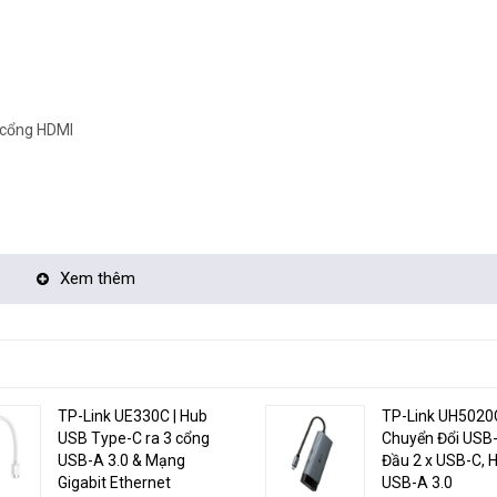
a cổng HDMI
Xem thêm
h tốt hơn bất cứ chuẩn cáp thông dụng nào hiện nay.
HDMI cho phép bă
TP-Link UE330C | Hub
TP-Link UH5020C
khung hình/giây
, băng thông cao nhất cho định dạng video hiện nay.
USB Type-C ra 3 cổng
Chuyển Đổi USB-
ó hỗ trợ tới 8 kênh tiếng 24-bit ở 192 Hz, thừa đủ cho những hệ thống 
USB-A 3.0 & Mạng
Đầu 2 x USB-C, H
r Audio. Để có thể có được một chất lượng âm thanh tương tự như vậy,
Gigabit Ethernet
USB-A 3.0