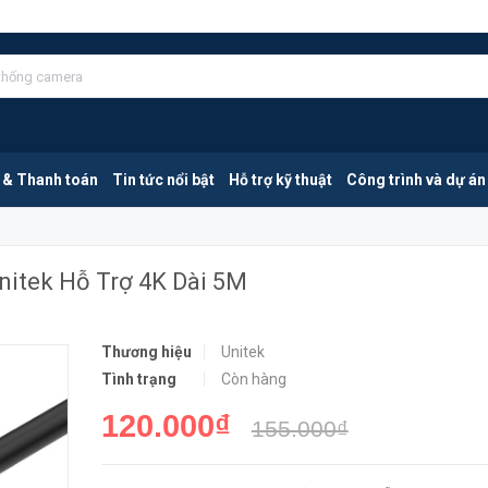
ợ 4K Dài 5M
MUA NGA
 & Thanh toán
Tin tức nổi bật
Hỗ trợ kỹ thuật
Công trình và dự án
itek Hỗ Trợ 4K Dài 5M
Thương hiệu
Unitek
Tình trạng
Còn hàng
120.000₫
155.000₫