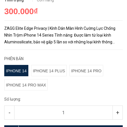
Tình trạng
Còn hàng
300.000₫
ZAGG Elite Edge Privacy | Kính Dán Màn Hình Cường Lực Chống
Nhìn Trộm iPhone 14 Series Tính năng: Được làm từ loại kính
Aluminosilicate, bảo vệ gấp 5 lần so với những loại kính thông
thường. Sử dụng bộ lọc bảo vệ hai chiều, khi nhìn từ hai bên sẽ...
PHIÊN BẢN
IPHONE 14
IPHONE 14 PLUS
IPHONE 14 PRO
IPHONE 14 PRO MAX
Số lượng:
-
+