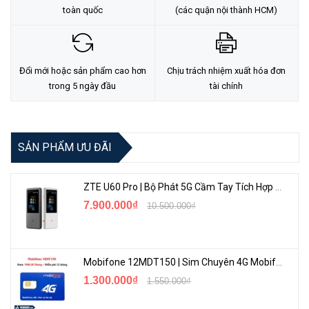
toàn quốc
(các quận nội thành HCM)
Khăn lau màn hình (1 ướt, 1 khô)
Khay cố định và đế cao su chống trơn trượt
<Hotline: 0828.011.011 - (028)7300.2021 - VoHoang.vn>
Đổi mới hoặc sản phẩm cao hơn
Chịu trách nhiệm xuất hóa đơn
trong 5 ngày đầu
tài chính
SẢN PHẨM ƯU ĐÃI
ZTE U60 Pro | Bộ Phát 5G Cầm Tay Tích Hợp Công Nghệ WiFi 7, Pin 10000mAh
7.900.000₫
10.500.000₫
Mobifone 12MDT150 | Sim Chuyên 4G Mobifone Dung Lượng Cao 500GB/Tháng Gói 1 Năm
1.300.000₫
1.550.000₫