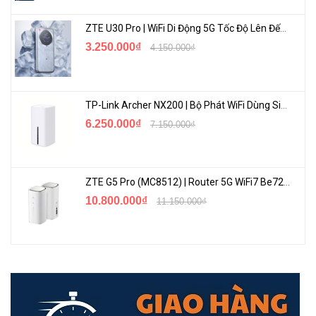
ZTE U30 Pro | WiFi Di Động 5G Tốc Độ Lên Đến 500Mbps, Màn Hình Cảm Ứng
3.250.000₫
4.150.000₫
TP-Link Archer NX200 | Bộ Phát WiFi Dùng Sim 5G Tốc Độ Cao Mới FullBox
6.250.000₫
7.150.000₫
ZTE G5 Pro (MC8512) | Router 5G WiFi7 Be7200 Hỗ Trợ Băng Tần 6Ghz Cực Mạnh
10.800.000₫
11.150.000₫