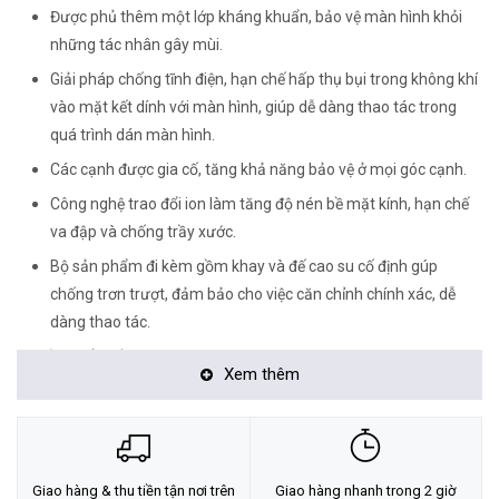
Được phủ thêm một lớp kháng khuẩn, bảo vệ màn hình khỏi
những tác nhân gây mùi.
Giải pháp chống tĩnh điện, hạn chế hấp thụ bụi trong không khí
vào mặt kết dính với màn hình, giúp dễ dàng thao tác trong
quá trình dán màn hình.
Các cạnh được gia cố, tăng khả năng bảo vệ ở mọi góc cạnh.
Công nghệ trao đổi ion làm tăng độ nén bề mặt kính, hạn chế
va đập và chống trầy xước.
Bộ sản phẩm đi kèm gồm khay và đế cao su cố định gúp
chống trơn trượt, đảm bảo cho việc căn chỉnh chính xác, dễ
dàng thao tác.
Bộ sản phẩm gồm:
Xem thêm
Kính dán màn hình ZAGG Elite Edge Privacy iPhone 14 Pro
Max
Miếng dán loại bỏ bụi
Giao hàng & thu tiền tận nơi trên
Giao hàng nhanh trong 2 giờ