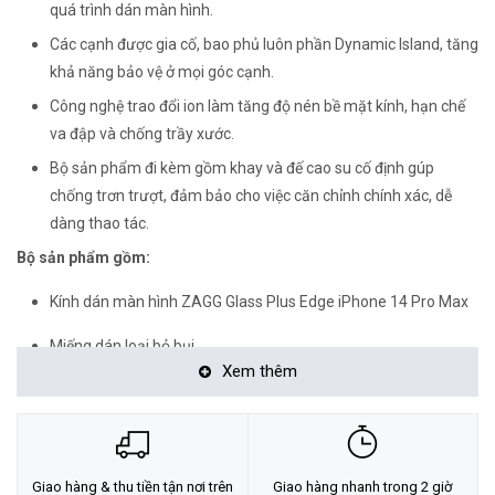
quá trình dán màn hình.
Các cạnh được gia cố, bao phủ luôn phần Dynamic Island, tăng
khả năng bảo vệ ở mọi góc cạnh.
Công nghệ trao đổi ion làm tăng độ nén bề mặt kính, hạn chế
va đập và chống trầy xước.
Bộ sản phẩm đi kèm gồm khay và đế cao su cố định gúp
chống trơn trượt, đảm bảo cho việc căn chỉnh chính xác, dễ
dàng thao tác.
Bộ sản phẩm gồm:
Kính dán màn hình ZAGG Glass Plus Edge iPhone 14 Pro Max
Miếng dán loại bỏ bụi
Xem thêm
Khăn lau màn hình (1 ướt, 1 khô)
Khay cố định và đế cao su chống trơn trượt
<Hotline: 0828.011.011 - (028)7300.2021 - VoHoang.vn>
Giao hàng & thu tiền tận nơi trên
Giao hàng nhanh trong 2 giờ