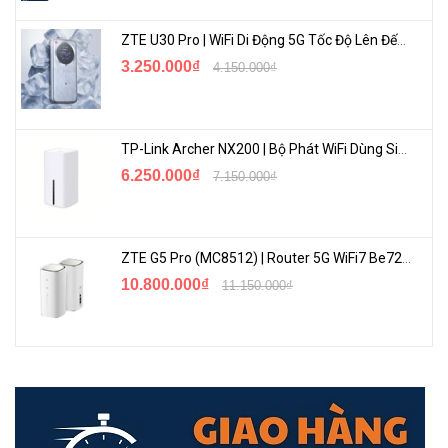
ZTE U30 Pro | WiFi Di Động 5G Tốc Độ Lên Đến 500Mbps, Màn Hình Cảm Ứng
3.250.000₫
4.150.000₫
TP-Link Archer NX200 | Bộ Phát WiFi Dùng Sim 5G Tốc Độ Cao Mới FullBox
6.250.000₫
7.150.000₫
ZTE G5 Pro (MC8512) | Router 5G WiFi7 Be7200 Hỗ Trợ Băng Tần 6Ghz Cực Mạnh
10.800.000₫
11.150.000₫