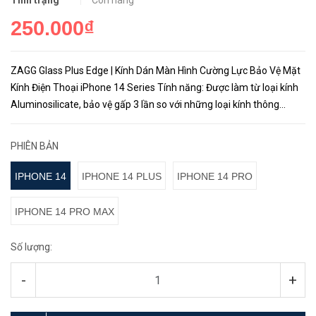
Tình trạng
Còn hàng
250.000₫
ZAGG Glass Plus Edge | Kính Dán Màn Hình Cường Lực Bảo Vệ Mặt
Kính Điện Thoại iPhone 14 Series Tính năng: Được làm từ loại kính
Aluminosilicate, bảo vệ gấp 3 lần so với những loại kính thông
thường. Giải pháp chống tĩnh điện, hạn chế hấp thụ bụi ...
PHIÊN BẢN
IPHONE 14
IPHONE 14 PLUS
IPHONE 14 PRO
IPHONE 14 PRO MAX
Số lượng:
-
+