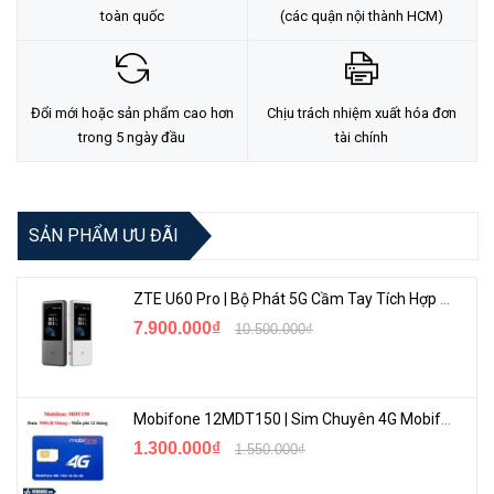
toàn quốc
(các quận nội thành HCM)
Đổi mới hoặc sản phẩm cao hơn
Chịu trách nhiệm xuất hóa đơn
trong 5 ngày đầu
tài chính
SẢN PHẨM ƯU ĐÃI
ZTE U60 Pro | Bộ Phát 5G Cầm Tay Tích Hợp Công Nghệ WiFi 7, Pin 10000mAh
7.900.000₫
10.500.000₫
Mobifone 12MDT150 | Sim Chuyên 4G Mobifone Dung Lượng Cao 500GB/Tháng Gói 1 Năm
1.300.000₫
1.550.000₫