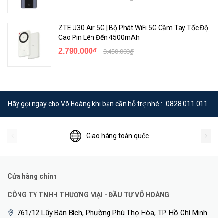
NFC của điện thoại Android, chạm vào bộ định tuyến và bạn có thể
truy cập mạng Wi-Fi mà không cần mật khẩu, thật dễ dàng và
ZTE U30 Air 5G | Bộ Phát WiFi 5G Cầm Tay Tốc Độ
thuận tiện.
Cao Pin Lên Đến 4500mAh
2.790.000₫
3.450.000₫
Hãy gọi ngay cho Võ Hoàng khi bạn cần hỗ trợ nhé :
0828.011.011
Giao hàng toàn quốc
Cửa hàng chính
Tham khảo SIM 3G/4G
tại đây
CÔNG TY TNHH THƯƠNG MẠI - ĐẦU TƯ VÕ HOÀNG
<Hotline: 0828.011.011 - (028)7300.2021 - VoHoang.vn
761/12 Lũy Bán Bích, Phường Phú Thọ Hòa, TP. Hồ Chí Minh