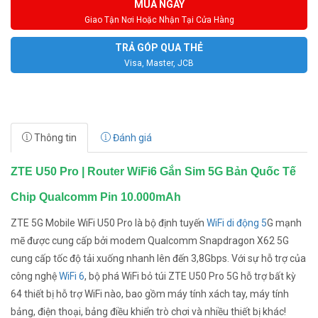
MUA NGAY
Giao Tận Nơi Hoặc Nhận Tại Cửa Hàng
TRẢ GÓP QUA THẺ
Visa, Master, JCB
Thông tin
Đánh giá
ZTE U50 Pro | Router WiFi6 Gắn Sim 5G Bản Quốc Tế
Chip Qualcomm Pin 10.000mAh
ZTE 5G Mobile WiFi U50 Pro là bộ định tuyến
WiFi di động 5
G mạnh
mẽ được cung cấp bởi modem Qualcomm Snapdragon X62 5G
cung cấp tốc độ tải xuống nhanh lên đến 3,8Gbps. Với sự hỗ trợ của
công nghệ
WiFi 6
, bộ phá WiFi bỏ túi ZTE U50 Pro 5G hỗ trợ bất kỳ
64 thiết bị hỗ trợ WiFi nào, bao gồm máy tính xách tay, máy tính
bảng, điện thoại, bảng điều khiển trò chơi và nhiều thiết bị khác!