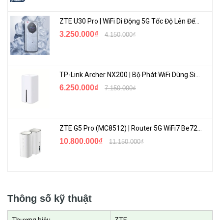
ZTE U30 Pro | WiFi Di Động 5G Tốc Độ Lên Đến 500Mbps, Màn Hình Cảm Ứng
3.250.000₫
4.150.000₫
2. Trải nghiệm mượt mà với WiFi 6 tốc độ cao 3600Mbps
ZTE U50 Pro áp dụng chuẩn Wi-Fi 6, tốc độ Wi-Fi cao nhất đạt
3600Mbps, tốc độ Wi-Fi được cải thiện đáng kể và dữ liệu truyền
TP-Link Archer NX200 | Bộ Phát WiFi Dùng Sim 5G Tốc Độ Cao Mới FullBox
video mượt mà hơn.
6.250.000₫
7.150.000₫
ZTE G5 Pro (MC8512) | Router 5G WiFi7 Be7200 Hỗ Trợ Băng Tần 6Ghz Cực Mạnh
10.800.000₫
11.150.000₫
Thông số kỹ thuật
3. Chế độ kép 5G, phổ cập ở mọi dải tần của toàn mạng
Thương hiệu
ZTE