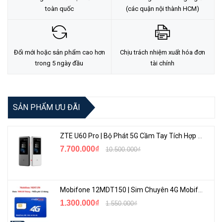
toàn quốc
(các quận nội thành HCM)
Đổi mới hoặc sản phẩm cao hơn
Chịu trách nhiệm xuất hóa đơn
1. Nền tảng chip Qualcomm Snapdragon X62 thế hệ mới với hiệu
trong 5 ngày đầu
tài chính
năng vượt trội
Nền tảng chip Qualcomm Snapdragon X62 thế hệ mới, tiến trình
4nm tiên tiến, hỗ trợ chuẩn 3GPP Release 16, sức mạnh tính toán
SẢN PHẨM ƯU ĐÃI
của bộ xử lý một lần nữa được nâng cấp, cải thiện tốc độ toàn diện,
mở ra một kỷ nguyên 5G mới.
ZTE U60 Pro | Bộ Phát 5G Cầm Tay Tích Hợp Công Nghệ WiFi 7, Pin 10000mAh
7.700.000₫
10.500.000₫
Mobifone 12MDT150 | Sim Chuyên 4G Mobifone Dung Lượng Cao 500GB/Tháng Gói 1 Năm
1.300.000₫
1.550.000₫