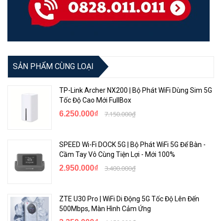
- 1 x ZTE MU5120 Đen
- 1 x Cáp USB Type C
Đóng gói gồm
- 1 x Cóc sạc nhanh
- 1 x sách hướng dẫn sử dụng
5. Chia sẻ kết nối 64 thiết bị mạng đồng thời
SẢN PHẨM CÙNG LOẠI
Một chiếc ZTE U50 Pro, thiết bị cả gia đình tận hưởng mạng 5G, hỗ
trợ tối đa 64 người dùng Wi-Fi, đáp ứng nhu cầu giải trí của cả gia
TP-Link Archer NX200 | Bộ Phát WiFi Dùng Sim 5G
đình.
Tốc Độ Cao Mới FullBox
6.250.000₫
7.150.000₫
SPEED Wi-Fi DOCK 5G | Bộ Phát WiFi 5G Để Bàn -
Cầm Tay Vô Cùng Tiện Lợi - Mới 100%
2.950.000₫
3.400.000₫
ZTE U30 Pro | WiFi Di Động 5G Tốc Độ Lên Đến
500Mbps, Màn Hình Cảm Ứng