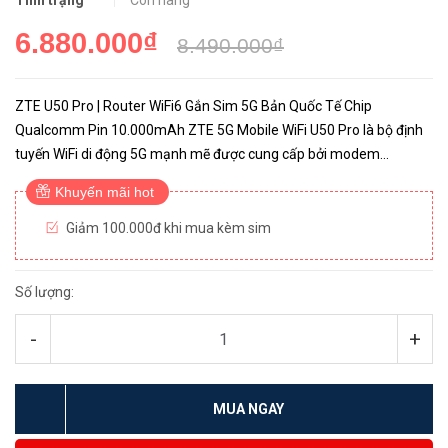
Tình trạng
Còn hàng
6.880.000₫
8.490.000₫
ZTE U50 Pro | Router WiFi6 Gắn Sim 5G Bản Quốc Tế Chip
Qualcomm Pin 10.000mAh ZTE 5G Mobile WiFi U50 Pro là bộ định
tuyến WiFi di động 5G mạnh mẽ được cung cấp bởi modem
Qualcomm Snapdragon X62 5G cung cấp tốc độ tải xuống nhanh
Khuyến mãi hot
lên đến 3,8Gbps. V...
Giảm 100.000đ khi mua kèm sim
Số lượng:
-
+
MUA NGAY