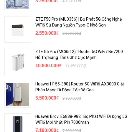
3.250.000₫
4.150.000₫
6. Màn hình 2.4'' cảm ứng tiện lợi sử dụng
Với màn hình 2,4 inch, bạn có thể trực tiếp đặt màn hình cảm ứng,
ZTE F50 Pro (MU3356) | Bộ Phát 5G Công Nghệ
truy vấn trạng thái hoạt động của thiết bị, phù hợp với quản lý
WiFi6 Sử Dụng Nguồn Type-C Nhỏ Gọn
thông minh của Ứng dụng ZTElink và dễ dàng kiểm soát tốc độ,
2.550.000₫
2.950.000₫
trạng thái lưu lượng và quản lý thiết bị.
ZTE G5 Pro (MC8512) | Router 5G WiFi7 Be7200
Hỗ Trợ Băng Tần 6Ghz Cực Mạnh
10.800.000₫
11.150.000₫
Huawei H155-380 | Router 5G WiFi6 AX3000 Giải
Pháp Mạng Di Động Tốc Độ Cao
5.500.000₫
9.900.000₫
Huawei Brovi E6888-982 | Bộ Phát WiFi Di Động 5G
7. Kết nối một chạm NFC
WiFi6 Mới Nhất, Pin 7000mah
Thiết bị hỗ trợ chức năng kết nối một chạm NFC, bật chức năng
7.190.000₫
7.600.000₫