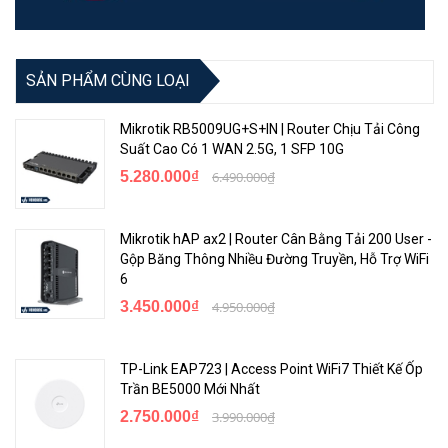
SẢN PHẨM CÙNG LOẠI
Mikrotik RB5009UG+S+IN | Router Chịu Tải Công
Suất Cao Có 1 WAN 2.5G, 1 SFP 10G
5.280.000₫
6.490.000₫
Mikrotik hAP ax2 | Router Cân Bằng Tải 200 User -
Gộp Băng Thông Nhiều Đường Truyền, Hỗ Trợ WiFi
6
3.450.000₫
4.950.000₫
TP-Link EAP723 | Access Point WiFi7 Thiết Kế Ốp
Trần BE5000 Mới Nhất
2.750.000₫
3.990.000₫