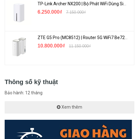
TP-Link Archer NX200 | Bộ Phát WiFi Dùng Sim 5G Tốc Độ Cao Mới FullBox
6.250.000₫
7.150.000₫
ZTE G5 Pro (MC8512) | Router 5G WiFi7 Be7200 Hỗ Trợ Băng Tần 6Ghz Cực Mạnh
10.800.000₫
11.150.000₫
Thông số kỹ thuật
Bảo hành: 12 tháng
Xem thêm