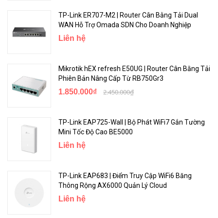
TP-Link ER707-M2 | Router Cân Bằng Tải Dual
WAN Hỗ Trợ Omada SDN Cho Doanh Nghiệp
Liên hệ
Mikrotik hEX refresh E50UG | Router Cân Bằng Tải
Phiên Bản Nâng Cấp Từ RB750Gr3
1.850.000₫
2.450.000₫
TP-Link EAP725-Wall | Bộ Phát WiFi7 Gắn Tường
Mini Tốc Độ Cao BE5000
Liên hệ
TP-Link EAP683 | Điểm Truy Cập WiFi6 Băng
Thông Rộng AX6000 Quản Lý Cloud
Liên hệ