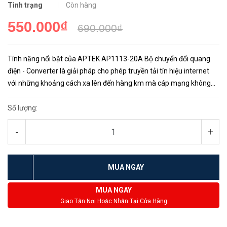
Tình trạng
Còn hàng
550.000₫
690.000₫
Tính năng nổi bật của APTEK AP1113-20A Bộ chuyển đổi quang
điện - Converter là giải pháp cho phép truyền tải tín hiệu internet
với những khoảng cách xa lên đến hàng km mà cáp mạng không
thể đáp ứng với độ suy hao cực thấp với giá thành phải c...
Số lượng:
-
+
MUA NGAY
MUA NGAY
Giao Tận Nơi Hoặc Nhận Tại Cửa Hàng