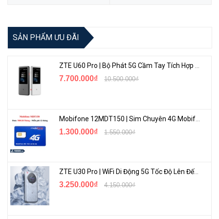
SẢN PHẨM ƯU ĐÃI
ZTE U60 Pro | Bộ Phát 5G Cầm Tay Tích Hợp Công Nghệ WiFi 7, Pin 10000mAh
7.700.000₫
10.500.000₫
Mobifone 12MDT150 | Sim Chuyên 4G Mobifone Dung Lượng Cao 500GB/Tháng Gói 1 Năm
1.300.000₫
1.550.000₫
ZTE U30 Pro | WiFi Di Động 5G Tốc Độ Lên Đến 500Mbps, Màn Hình Cảm Ứng
3.250.000₫
4.150.000₫