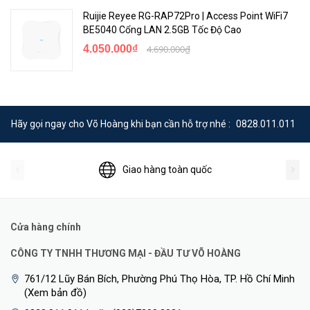
Ruijie Reyee RG-RAP72Pro | Access Point WiFi7
BE5040 Cổng LAN 2.5GB Tốc Độ Cao
4.050.000₫
4.690.000₫
Hãy gọi ngay cho Võ Hoàng khi bạn cần hỗ trợ nhé :
0828.011.011
Giao hàng toàn quốc
Cửa hàng chính
CÔNG TY TNHH THƯƠNG MẠI - ĐẦU TƯ VÕ HOÀNG
761/12 Lũy Bán Bích, Phường Phú Thọ Hòa, TP. Hồ Chí Minh
(Xem bản đồ)