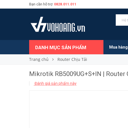
Bạn cần hỗ trợ:
0828.011.011
5.280.000₫
Giá bán:
DANH MỤC SẢN PHẨM
Mua hàng
Trang chủ
Router Chịu Tải
Mikrotik RB5009UG+S+IN | Router 
Đánh giá sản phẩm này