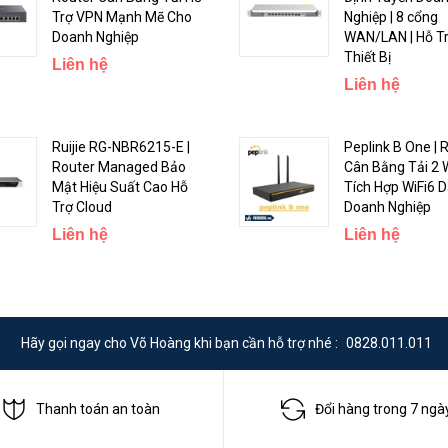
Trợ VPN Mạnh Mẽ Cho
Nghiệp | 8 cổng
Doanh Nghiệp
WAN/LAN | Hỗ T
Thiết Bị
Liên hệ
Liên hệ
Ruijie RG-NBR6215-E |
Peplink B One | 
Router Managed Bảo
Cân Bằng Tải 2
Mật Hiệu Suất Cao Hỗ
Tích Hợp WiFi6 
Trợ Cloud
Doanh Nghiệp
Liên hệ
Liên hệ
1GB. Sự kết hợp giữa các cổng và thành phần này, so với các sản phẩ
ất gần như gấp đôi trong các cấu hình có tải CPU nặng.
Hãy gọi ngay cho Võ Hoàng khi bạn cần hỗ trợ nhé :
0828.011.011
Thanh toán an toàn
Đổi hàng trong 7 ngà