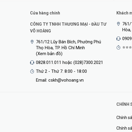
Cửa hàng chính
Khách mu
761/
CÔNG TY TNHH THƯƠNG MẠI - ĐẦU TƯ
Hòa,
VÕ HOÀNG
0909
761/12 Lũy Bán Bích, Phường Phú
⭐⭐⭐
Thọ Hòa, TP. Hồ Chí Minh
(Xem bản đồ)
0828.011.011 hoặc (028)7300.2021
Thứ 2 - Thứ 7: 8:00 - 18:00
Email: cskh@vohoang.vn
Mikrotik RB5009UG+S+IN có 9 cổng có dây và USB 3.0 kíc
Gigabit Ethernet và cổng cuối cùng là lồng 10G SFP+. 
CHÍNH 
mạnh mẽ với đường truyền song công hoàn toàn 10 Gb
Chính sá
chuyển đổi đều nằm ở dưới cùng của bo mạch – vì vậy v
Chính sá
<Hotline: 0828.011.011 - (028)7300.2021 - VoHoang.vn