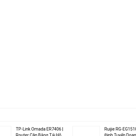
 lý mạng một cách dễ dàng. RouterOS cũng hỗ trợ các giao thức mạng tiê
all và túnel VPN.
ao, RouterOS là một lựa chọn phổ biến cho các nhà quản lý mạng và nhà 
ạng phức tạp.
5009UG+S+IN có thể được cấp nguồn theo 3 cách khác nhau:
TP-Link Omada ER7406 |
Ruijie RG-EG151
Router Cân Bằng Tải Hỗ
Định Tuyến Doa