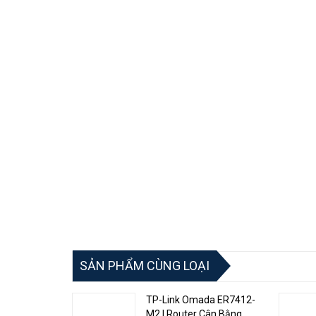
(CLI) được cung cấp để thực hiện các cấu hình và quản
như OSPF, BGP, MPLS và các tính năng an ninh như firew
Với tính linh hoạt, khả năng mở rộng và tính ổn định c
dịch vụ internet để xây dựng và quản lý các hệ thống m
Là một thiết bị hướng để khách hàng doanh nghiệp RB
1 PoE-in từ cổng Ethernet #1
2 Giắc cắm DC
3 Thiết bị đầu cuối 2 chân ở bên cạnh
SẢN PHẨM CÙNG LOẠI
TP-Link Omada ER7412-
M2 | Router Cân Bằng