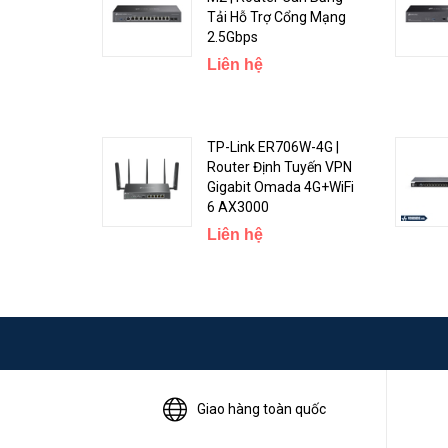
Tải Hỗ Trợ Cổng Mạng
2.5Gbps
Liên hệ
TP-Link ER706W-4G |
Router Định Tuyến VPN
Gigabit Omada 4G+WiFi
6 AX3000
Liên hệ
Các bo mạch đi kèm với 1GB RAM DDR4 và bộ nhớ NAND 
của chúng tôi có hệ số dạng tương tự, cung cấp hiệu su
Giao hàng toàn quốc