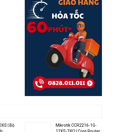
Storage size
1 GB
n tiến
Storage type
NAND
cung cấp
Approximately
MTBF
200'000 hours at
25C
Tested ambient
-40°C to 60°C
temperature
IPsec hardware
Yes
acceleration
Powering
Number of DC
3 (DC jack, 2-pin
inputs
terminal, PoE-IN)
DC jack input
0XS | Bộ
Mikrotik CCR2216-1G-
24-57 V
Voltage
nh
12XS-2XQ | Core Router