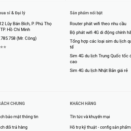
a sỉ & Đại lý
Sản phẩm nổi bật
12 Lũy Bán Bích, P. Phú Thọ
Router phát wifi theo nhu cầu
 TP. Hồ Chí Minh
Bộ phát wifi 4G di động chính h
.785.758 (Mr. Công)
Tổng hợp các loại sim du lịch 
⭐⭐
tế
Sim 4G du lịch Trung Quốc tốc 
cao
Sim 4G du lịch Nhật Bản giá rẻ
h thước đầy đủ. Bảy trong số các cổng là Gigabit Ethernet, một cổng kh
Tất cả các cổng đều được kết nối với chip chuyển mạch dòng Marvell Ame
SÁCH CHUNG
KHÁCH HÀNG
ps dẫn đến CPU Marvell Armada Quad-core ARMv8 1,4 GHz. Cả CPU và c
ch bảo mật thông tin
TIn tức và khuyến mại
ỏ máy hoạt động như một bộ tản nhiệt lớn!
ch đổi trả hàng
Hỗ trợ kỹ thuật - config sản phẩm