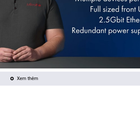
Xem thêm
ởi công ty MikroTik. Được thiết kế đặc biệt cho các thiết bị router và 
để quản lý và điều khiển mạng.
ần cứng khác nhau, từ các router nhỏ gọn cho gia đình và văn phòng nhỏ
ng cấp dịch vụ internet. Nó cung cấp các tính năng quan trọng như chu
hông, quản lý người dùng và nhiều tính năng mạng khác.
mạng của mình theo nhu cầu cụ thể. Giao diện quản lý đồ họa (GUI) và dò