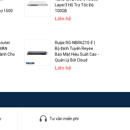
Layer3 Hỗ Trợ Tốc Độ
2-pin terminal
rợ 1500
100GB
24-57 V
input Voltage
Liên hệ
Max power
20 W
consumption
Router
Ruijie RG-NBR6210-E |
Max power
 WAN
Bộ Định Tuyến Reyee
consumption
Dành Cho
Bảo Mật Hiệu Suất Cao -
14 W
without
Quản Lý Bởi Cloud
attachments
Liên hệ
Cooling type
Passive
m khác
PoE in
802.3af/at
PoE in input
24-57 V
Voltage
y
Tư vẫn miễn phí
Ethernet