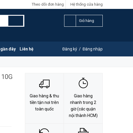
Theo dõi đơn hàng
Hệ thống cửa hàng
LIÊN HỆ ĐẶT HÀNG
Y
0828.011.011
Giỏ hàng
 gần đây
Liên hệ
Đăng ký
/
Đăng nhập
P 10G
Giao hàng & thu
Giao hàng
tiền tận nơi trên
nhanh trong 2
toàn quốc
giờ (các quận
nội thành HCM)