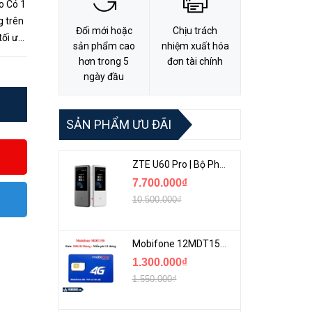
o Có 1
 trên
Đổi mới hoặc
Chịu trách
tối ưu
sản phẩm cao
nhiệm xuất hóa
thiết
hơn trong 5
đơn tài chính
ngày đầu
SẢN PHẨM ƯU ĐÃI
ZTE U60 Pro | Bộ Phát 5G Cầm Tay Tích Hợp Công Nghệ WiFi 7, Pin 10000mAh
7.700.000₫
10.500.000₫
Mobifone 12MDT150 | Sim Chuyên 4G Mobifone Dung Lượng Cao 500GB/Tháng Gói 1 Năm
1.300.000₫
1.550.000₫