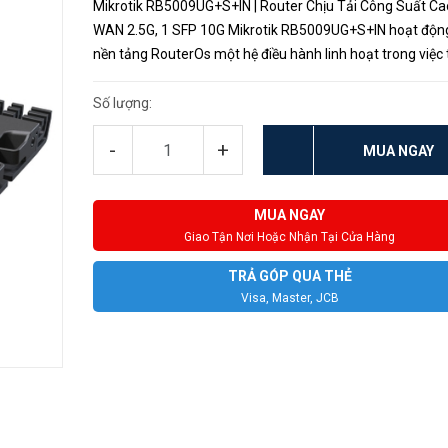
Mikrotik RB5009UG+S+IN | Router Chịu Tải Công Suất Ca
WAN 2.5G, 1 SFP 10G Mikrotik RB5009UG+S+IN hoạt động
nền tảng RouterOs một hệ điều hành linh hoạt trong việc 
hóa cài đặt giúp tận dụng triệt để CPU, Ram, Memory của 
bị n...
Số lượng:
-
+
MUA NGAY
MUA NGAY
Giao Tận Nơi Hoặc Nhận Tại Cửa Hàng
TRẢ GÓP QUA THẺ
Visa, Master, JCB