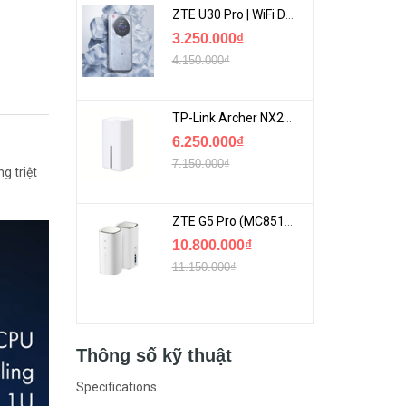
ZTE U30 Pro | WiFi Di Động 5G Tốc Độ Lên Đến 500Mbps, Màn Hình Cảm Ứng
3.250.000₫
4.150.000₫
TP-Link Archer NX200 | Bộ Phát WiFi Dùng Sim 5G Tốc Độ Cao Mới FullBox
6.250.000₫
7.150.000₫
g triệt
ZTE G5 Pro (MC8512) | Router 5G WiFi7 Be7200 Hỗ Trợ Băng Tần 6Ghz Cực Mạnh
10.800.000₫
11.150.000₫
Thông số kỹ thuật
Specifications