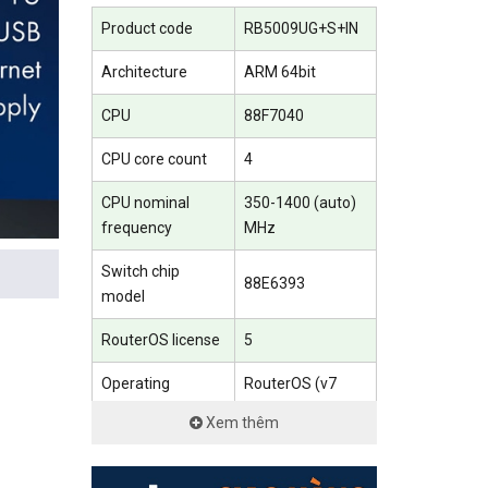
Product code
RB5009UG+S+IN
Architecture
ARM 64bit
CPU
88F7040
CPU core count
4
CPU nominal
350-1400 (auto)
frequency
MHz
Switch chip
88E6393
model
mạng,
RouterOS license
5
 đến các
Operating
RouterOS (v7
System
only)
yển đổi
Xem thêm
Size of RAM
1 GB
ng lệnh