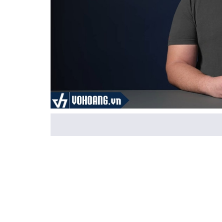
RouterOS là gì?
RouterOS là một hệ điều hành phần mềm được phát triển b
RouterOS cung cấp một nền tảng linh hoạt và mạnh mẽ 
RouterOS có khả năng hoạt động trên nhiều thiết bị ph
thiết bị mạng mạnh mẽ dành cho doanh nghiệp và nhà cu
cổng mạng, định tuyến, tường lửa, VPN, quản lý băng t
Với RouterOS, người dùng có thể tùy chỉnh và cấu hình 