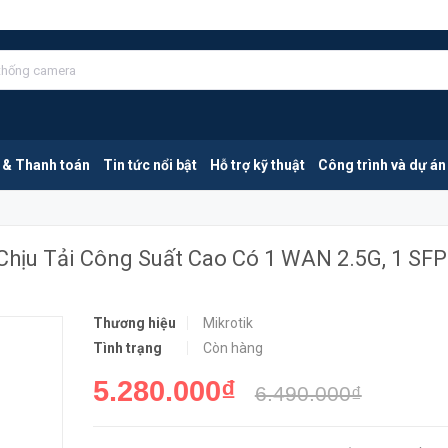
Mikrotik RB5009UG+S+IN | Router Chịu Tải Công Suất Cao Có 1 WAN 2.5G, 1 SFP 10G
MUA NGA
 & Thanh toán
Tin tức nổi bật
Hỗ trợ kỹ thuật
Công trình và dự án
Chịu Tải Công Suất Cao Có 1 WAN 2.5G, 1 SF
Thương hiệu
Mikrotik
Tình trạng
Còn hàng
5.280.000₫
6.490.000₫