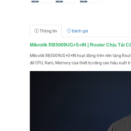
Thông tin
Đánh giá
Mikrotik RB5009UG+S+IN | Router Chịu Tải C
Mikrotik RB5009UG+S+IN hoạt động trên nền tảng RouterO
để CPU, Ram, Memory của thiết bị nâng cao hiệu xuất tron