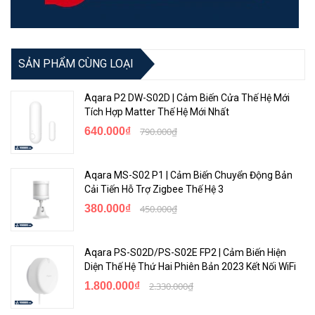
phải sử dụng Aqara Hub như M1S, M2, E1 hay camera G3, G2H… để
có thể trải nghiệm hết được các tính năng thông minh có trong thiết
bị.
SẢN PHẨM CÙNG LOẠI
Công Nghệ Tiên Tiến
Aqara P2 DW-S02D | Cảm Biến Cửa Thế Hệ Mới
Tích Hợp Matter Thế Hệ Mới Nhất
640.000₫
790.000₫
Aqara MS-S02 P1 | Cảm Biến Chuyển Động Bản
Cải Tiến Hỗ Trợ Zigbee Thế Hệ 3
380.000₫
450.000₫
Trong trường hợp cảm biến được kích hoạt, người dùng có thể kiểm
Aqara PS-S02D/PS-S02E FP2 | Cảm Biến Hiện
Diện Thế Hệ Thứ Hai Phiên Bản 2023 Kết Nối WiFi
tra xem có nguy hiểm hay không và vô hiệu hóa nó một cách dễ
dàng qua ứng dụng hoặc sử dụng các thiết bị Aqara khác. Chẳng
1.800.000₫
2.330.000₫
hạn như tắt nó bằng cách nhấn vào Aqara Mini Switch hay ra lệnh