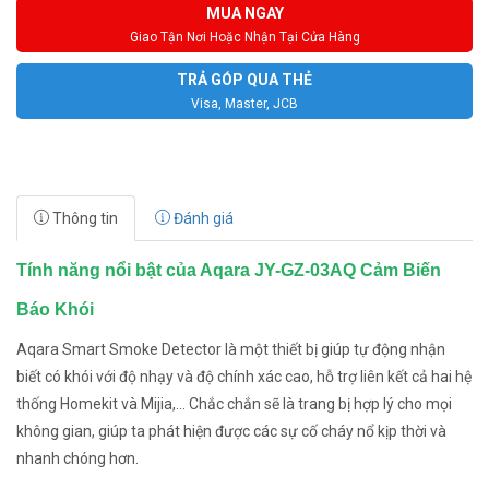
MUA NGAY
Giao Tận Nơi Hoặc Nhận Tại Cửa Hàng
TRẢ GÓP QUA THẺ
Visa, Master, JCB
Thông tin
Đánh giá
Tính năng nổi bật của Aqara JY-GZ-03AQ Cảm Biến
Báo Khói
Aqara Smart Smoke Detector là một thiết bị giúp tự động nhận
biết có khói với độ nhạy và độ chính xác cao, hỗ trợ liên kết cả hai hệ
thống Homekit và Mijia,... Chắc chắn sẽ là trang bị hợp lý cho mọi
không gian, giúp ta phát hiện được các sự cố cháy nổ kịp thời và
nhanh chóng hơn.