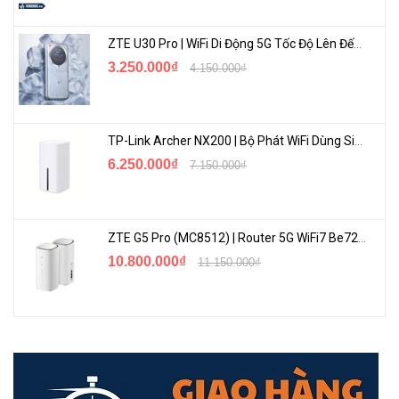
phẩm đến từ thương hiệu khác. Điều này khiến người dùng có thêm
nhiều lựa chọn khi mua sắm và nếu chúng kết nối với nhau sẽ giúp
ZTE U30 Pro | WiFi Di Động 5G Tốc Độ Lên Đến 500Mbps, Màn Hình Cảm Ứng
cuộc sống của bạn dễ dàng hơn.
3.250.000₫
4.150.000₫
Cảnh Báo Thông Minh
TP-Link Archer NX200 | Bộ Phát WiFi Dùng Sim 5G Tốc Độ Cao Mới FullBox
6.250.000₫
7.150.000₫
ZTE G5 Pro (MC8512) | Router 5G WiFi7 Be7200 Hỗ Trợ Băng Tần 6Ghz Cực Mạnh
10.800.000₫
11.150.000₫
Cảm biến của Aqara tích hợp còi báo động 85dB và đèn LED nhiều
màu sắc sẽ nhấp nháy khi nhận thấy các dấu hiệu bất thường, giúp
người dùng dễ dàng biết được ngay cả khi đang ở trong phòng khác
hoặc đang ngủ. Đồng thời nó cũng có thể tự động kích hoạt tất cả