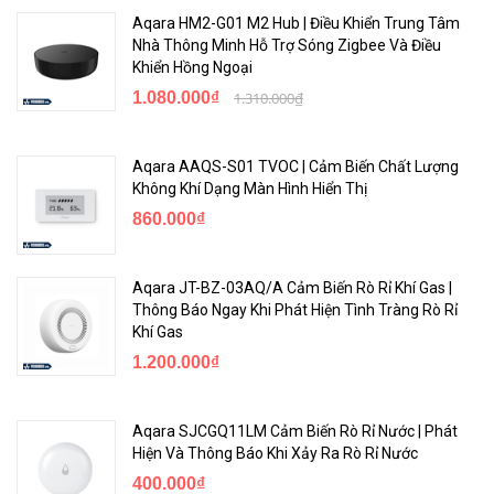
cử chỉ với Camera Hub G3.
Aqara HM2-G01 M2 Hub | Điều Khiển Trung Tâm
Nhà Thông Minh Hỗ Trợ Sóng Zigbee Và Điều
Sản phẩm có thiết kế nhỏ gọn, có sẵn lưới chắn côn trùng, vật liệu
Khiển Hồng Ngoại
chống cháy PC + ABS. Đảm bảo an toàn trong quá trình sử dụng.
1.080.000₫
1.310.000₫
Cảm biến khí Gas Aqara sở hữu bộ xử lý thông minh và cảm biến
cao cấp, giúp đưa ra những cảnh báo chính xác nhất.
Aqara AAQS-S01 TVOC | Cảm Biến Chất Lượng
Liên Hệ Ngay Để Được Tư Vấn Trực Tiếp
Không Khí Dạng Màn Hình Hiển Thị
860.000₫
<Hotline: 0828.011.011 - (028)7300.2021 - VoHoang.vn>
Bảo hành
Aqara JT-BZ-03AQ/A Cảm Biến Rò Rỉ Khí Gas |
Thông Báo Ngay Khi Phát Hiện Tình Tràng Rò Rỉ
Bảo hành : 12 tháng
Khí Gas
1.200.000₫
Aqara SJCGQ11LM Cảm Biến Rò Rỉ Nước | Phát
Hiện Và Thông Báo Khi Xảy Ra Rò Rỉ Nước
400.000₫