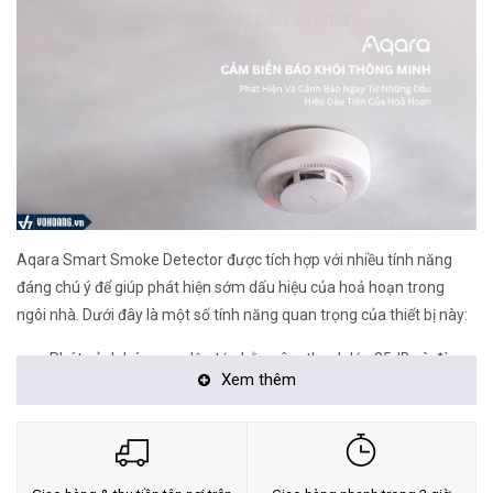
Aqara Smart Smoke Detector được tích hợp với nhiều tính năng
đáng chú ý để giúp phát hiện sớm dấu hiệu của hoả hoạn trong
ngôi nhà. Dưới đây là một số tính năng quan trọng của thiết bị này:
Phát cảnh báo ngay lập tức bằng âm thanh lớn 85dB và đèn
Xem thêm
LED nhiều màu
Gửi thông báo ngay cả khi bạn ở xa qua ứng dụng điện thoại
Đạt chứng nhận an toàn, lắp đặt dễ dàng
Hỗ trợ Apple HomeKit, Google Assistant, Amazon Alexa