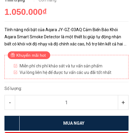
Tình trạng
Còn hàng
1.050.000₫
Tính năng nổi bật của Aqara JY-GZ-03AQ Cảm Biến Báo Khói
Aqara Smart Smoke Detector là một thiết bị giúp tự động nhận
biết có khói với độ nhạy và độ chính xác cao, hỗ trợ liên kết cả hai hệ
thống Homekit và Mijia,... Chắc chắn sẽ là trang bị ...
Khuyến mãi hot
Miễn phí chi phí khảo sát và tư vấn sản phẩm
Vui lòng liên hệ để được tư vấn các ưu đãi tốt nhất
Số lượng:
-
+
MUA NGAY