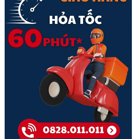
Aqara Hub được trang bị còi báo động trong nhà và gửi thông báo
về điện thoại cho các thành viên trong gia đình thông qua ứng dụng
Aqara Home.
Kết Nối Zigbee 3.0
Giống với các thiết bị Aqara khác thì cảm biến khói cũng sử dụng
giao thức Zigbee 3.0 ổn định và hiện đại. Bạn sẽ không bị phụ thuộc
và hạn chế quá tải cho hệ thống Internet trong nhà. Tất nhiên bạn