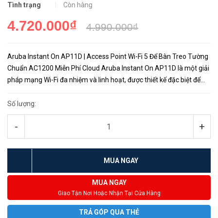
Tình trạng
Còn hàng
4.720.000₫
4.990.000₫
Aruba Instant On AP11D | Access Point Wi-Fi 5 Để Bàn Treo Tường
Chuẩn AC1200 Miễn Phí Cloud Aruba Instant On AP11D là một giải
pháp mạng Wi-Fi đa nhiệm và linh hoạt, được thiết kế đặc biệt để
đáp ứng nhu cầu kết nối mạng hiệu quả của cả doanh nghi...
Số lượng:
-
+
MUA NGAY
MUA NGAY
Giao Tận Nơi Hoặc Nhận Tại Cửa Hàng
TRẢ GÓP QUA THẺ