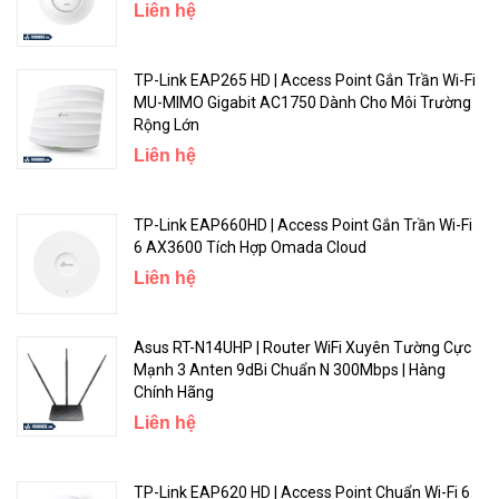
MAC, loại phần cứng...
Liên hệ
<Hotline: 0828.011.011 - (028)7300.2021 - VoHoang.vn
TP-Link EAP265 HD | Access Point Gắn Trần Wi-Fi
MU-MIMO Gigabit AC1750 Dành Cho Môi Trường
Rộng Lớn
Liên hệ
TP-Link EAP660HD | Access Point Gắn Trần Wi-Fi
6 AX3600 Tích Hợp Omada Cloud
Liên hệ
Asus RT-N14UHP | Router WiFi Xuyên Tường Cực
Mạnh 3 Anten 9dBi Chuẩn N 300Mbps | Hàng
Chính Hãng
Liên hệ
TP-Link EAP620 HD | Access Point Chuẩn Wi-Fi 6