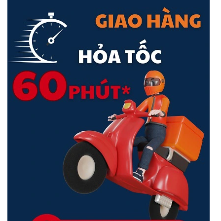
khác nhau. Họ có thể muốn xác thực bằng máy chủ PPPoE
của ISP và cung cấp IP tĩnh cho các AP.
SMART MESH
Mỗi AP Aruba Instant On đều hỗ trợ mở rộng
phạm vi phủ sóng đến những không gian khó đi dây cáp
Ethernet giúp cho hệ thống mạng luôn được đảm bảo. Ứng
dụng Aruba Instant On dành cho thiết bị di động giúp bạn dễ
dàng kết nối mạng Mesh chỉ trong vài phút.
Instant On AP-11D (R2X16A) khi lắp đặt, nhà sản xuất thiết kế cho
người dùng cơ hội để đặt thiết bị lên mặt phẳng bởi các chân đế
bằng nhựa cứng cao cấp. Sản phẩm có kích thước 86 x 40 x 150
mm, nặng khoảng 313 gram.