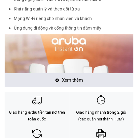
Khả năng quản lý và theo dõi từ xa
Mạng Wi-Fi riêng cho nhân viên và khách
Ứng dụng di động và cổng thông tin đám mây
Xem thêm
Thiết bị phát WiFi Aruba Instant On AP11D được cấp nguồn qua
Giao hàng & thu tiền tận nơi trên
Giao hàng nhanh trong 2 giờ
cổng Ethernet (802.3af Class 3 PoE +) hoặc qua bộ nguồn adapter
toàn quốc
(các quận nội thành HCM)
48V. Hoạt động trên 2 băng tần 2.4 Ghz tốc độ 300 Mbps và 5 Ghz
tốc độ 867 Mbps với công nghệ 2×2(2.4 Ghz) 2×2 (5.0Ghz) MU-
MIMO. Thiết bị có 1 cổng uplink 100/1000 Ethernet Ports và ba