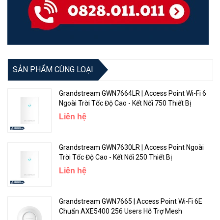
Thiết lập rất nhanh chóng, quản lý hoàn toàn qua điện thoại. chỉ
mất vài phút để hoàn tất quá trình cài đặt qua ứng dụng riêng cùng
thao tác cắm nguồn và cáp LAN. Giao diện trang chủ trực quan với
việc hiển thị lưu lượng truy cập, số thiết bị đang kết nối...
SẢN PHẨM CÙNG LOẠI
Grandstream GWN7664LR | Access Point Wi-Fi 6
Ngoài Trời Tốc Độ Cao - Kết Nối 750 Thiết Bị
Liên hệ
Grandstream GWN7630LR | Access Point Ngoài
Trời Tốc Độ Cao - Kết Nối 250 Thiết Bị
Liên hệ
Các tính năng này vẫn sử dụng được từ xa qua mạng di động. Với
Grandstream GWN7665 | Access Point Wi-Fi 6E
mỗi thiết bị, người dùng có thể xem các thông tin như địa chỉ IP,
Chuẩn AXE5400 256 Users Hỗ Trợ Mesh