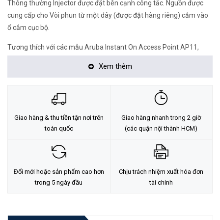
Thông thường Injector được đặt bên cạnh công tắc. Nguồn được
cung cấp cho Vòi phun từ một dây (được đặt hàng riêng) cắm vào
ổ cắm cục bộ.
Tương thích với các mẫu Aruba Instant On Access Point AP11,
AP11D, AP12, AP15, AP17 và AP22.
Xem thêm
Hỗ trợ kết nối tốc độ Gigabit giữa switch và Injector, truyền dữ liệu ở
cùng tốc độ Gigabit đến thiết bị từ xa.
Dây nguồn phải được đặt hàng riêng.
Giao hàng & thu tiền tận nơi trên
Giao hàng nhanh trong 2 giờ
toàn quốc
(các quận nội thành HCM)
<Hotline: 0828.011.011 - (028)7300.2021 - VoHoang.vn>
Đổi mới hoặc sản phẩm cao hơn
Chịu trách nhiệm xuất hóa đơn
trong 5 ngày đầu
tài chính