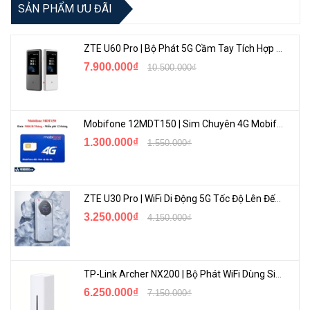
SẢN PHẨM ƯU ĐÃI
ZTE U60 Pro | Bộ Phát 5G Cầm Tay Tích Hợp Công Nghệ WiFi 7, Pin 10000mAh
7.900.000₫
10.500.000₫
Mobifone 12MDT150 | Sim Chuyên 4G Mobifone Dung Lượng Cao 500GB/Tháng Gói 1 Năm
1.300.000₫
1.550.000₫
ZTE U30 Pro | WiFi Di Động 5G Tốc Độ Lên Đến 500Mbps, Màn Hình Cảm Ứng
3.250.000₫
4.150.000₫
TP-Link Archer NX200 | Bộ Phát WiFi Dùng Sim 5G Tốc Độ Cao Mới FullBox
6.250.000₫
7.150.000₫