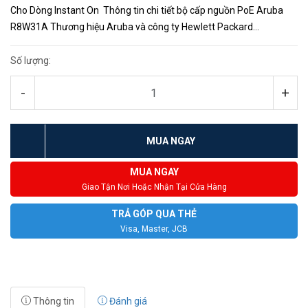
Cho Dòng Instant On Thông tin chi tiết bộ cấp nguồn PoE Aruba
R8W31A Thương hiệu Aruba và công ty Hewlett Packard
Enterprise Trọng lượng sản phẩm 136 gram Công suất 15.4W Loại
giao d...
Số lượng:
-
+
MUA NGAY
MUA NGAY
Giao Tận Nơi Hoặc Nhận Tại Cửa Hàng
TRẢ GÓP QUA THẺ
Visa, Master, JCB
Thông tin
Đánh giá