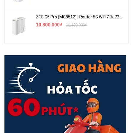
ZTE G5 Pro (MC8512) | Router 5G WiFi7 Be7200 Hỗ Trợ Băng Tần 6Ghz Cực Mạnh
10.800.000₫
11.150.000₫