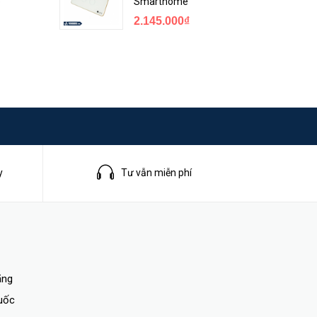
e
Smarthome
2.145.000₫
y
Tư vẫn miễn phí
ãng
quốc