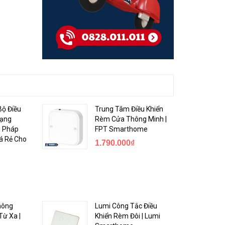
ộ Điều
Trung Tâm Điều Khiển
Dạng
Rèm Cửa Thông Minh |
i Pháp
FPT Smarthome
á Rẻ Cho
1.790.000₫
 giao
ller này
hông
Lumi Công Tắc Điều
Từ Xa |
Khiển Rèm Đôi | Lumi