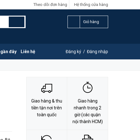
Theo dõi đơn hàng
Hệ thống cửa hàng
LIÊN HỆ ĐẶT HÀNG
Y
0828.011.011
Giỏ hàng
 gần đây
Liên hệ
Đăng ký
/
Đăng nhập
Giao hàng & thu
Giao hàng
tiền tận nơi trên
nhanh trong 2
toàn quốc
giờ (các quận
nội thành HCM)