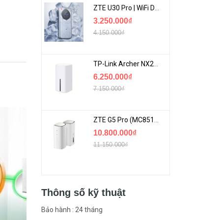
ZTE U30 Pro | WiFi Di Động 5G Tốc Độ Lên Đến 500Mbps, Màn Hình Cảm Ứng
3.250.000₫
4.150.000₫
TP-Link Archer NX200 | Bộ Phát WiFi Dùng Sim 5G Tốc Độ Cao Mới FullBox
6.250.000₫
7.150.000₫
ZTE G5 Pro (MC8512) | Router 5G WiFi7 Be7200 Hỗ Trợ Băng Tần 6Ghz Cực Mạnh
10.800.000₫
11.150.000₫
Thông số kỹ thuật
Bảo hành : 24 tháng