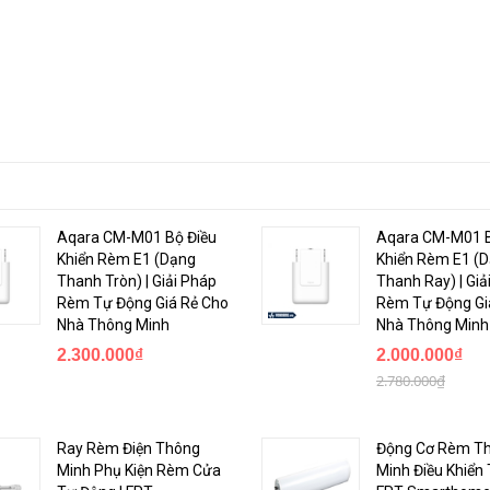
Aqara CM-M01 Bộ Điều
Aqara CM-M01 B
Khiển Rèm E1 (Dạng
Khiển Rèm E1 (
Thanh Tròn) | Giải Pháp
Thanh Ray) | Giả
Rèm Tự Động Giá Rẻ Cho
Rèm Tự Động Gi
Nhà Thông Minh
Nhà Thông Minh
2.300.000₫
2.000.000₫
2.780.000₫
t ngón tay, nặng chỉ 30gram, và đặc biệt, sử dụng nguồn vào thông qua
i thiết bị này như một chiếc USB, nhưng tính năng mà chiếc home contro
Ray Rèm Điện Thông
Động Cơ Rèm T
Minh Phụ Kiện Rèm Cửa
Minh Điều Khiển 