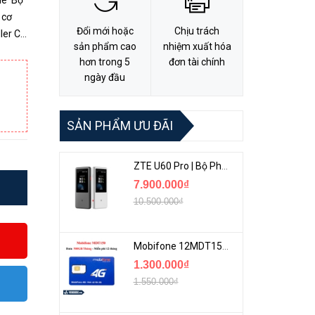
me Bộ
 cơ
Đổi mới hoặc
Chịu trách
r CC
sản phẩm cao
nhiệm xuất hóa
. Giúp
hơn trong 5
đơn tài chính
ngày đầu
SẢN PHẨM ƯU ĐÃI
ZTE U60 Pro | Bộ Phát 5G Cầm Tay Tích Hợp Công Nghệ WiFi 7, Pin 10000mAh
7.900.000₫
10.500.000₫
Mobifone 12MDT150 | Sim Chuyên 4G Mobifone Dung Lượng Cao 500GB/Tháng Gói 1 Năm
1.300.000₫
1.550.000₫