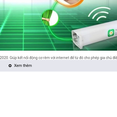
0. Giúp kết nối động cơ rèm với internet để từ đó cho phép gia chủ đi
ác. Sản phẩm được tạo ra với mục đích tiết kiệm chi phí cho khách hàng 
Xem thêm
hẩm hạn chế