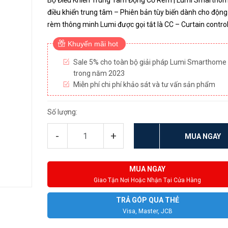
Bộ Điều Khiển Trung Tâm Động Cơ Rèm | Lumi Smartho
điều khiển trung tâm – Phiên bản tùy biến dành cho động
rèm thông minh Lumi được gọi tắt là CC – Curtain controlle
được ra mắt cùng với động cơ rèm thông minh năm 2020
Khuyến mãi hot
kết...
Sale 5% cho toàn bộ giải pháp Lumi Smarthome
trong năm 2023
Miễn phí chi phí khảo sát và tư vấn sản phẩm
Số lượng:
-
+
MUA NGAY
MUA NGAY
Giao Tận Nơi Hoặc Nhận Tại Cửa Hàng
TRẢ GÓP QUA THẺ
Visa, Master, JCB