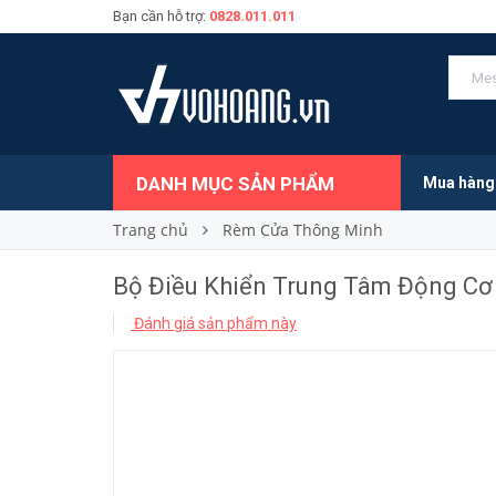
Bạn cần hỗ trợ:
0828.011.011
Bộ Điều Khiển Trung Tâm Động Cơ Rèm | Lu
1.200.000₫
Giá bán:
DANH MỤC SẢN PHẨM
Mua hàng
Trang chủ
Rèm Cửa Thông Minh
Bộ Điều Khiển Trung Tâm Động Cơ
Đánh giá sản phẩm này