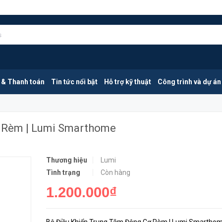
mi Smarthome
MUA NGA
 & Thanh toán
Tin tức nổi bật
Hỗ trợ kỹ thuật
Công trình và dự án
 Rèm | Lumi Smarthome
Thương hiệu
Lumi
Tình trạng
Còn hàng
1.200.000₫