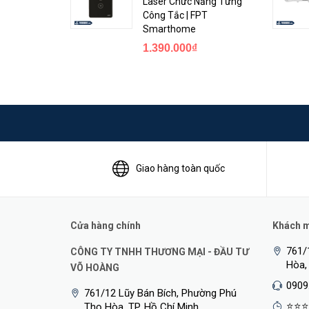
Laser Chức Năng Từng
Công Tắc | FPT
Cho thiết bị gia nhập mạng Zigbee liên kết các thiế
Smarthome
Điều khiển các động cơ rèm Zigbee, công tắc rèm 
1.390.000₫
Thực hiện xử lý các cài đặt tự động: cảnh, rule, hẹ
<Hotline: 0828.011.011 - (028)7300.2021 - VoHoang.vn
Giao hàng toàn quốc
Cửa hàng chính
Khách mu
761/
CÔNG TY TNHH THƯƠNG MẠI - ĐẦU TƯ
Hòa,
VÕ HOÀNG
0909
761/12 Lũy Bán Bích, Phường Phú
⭐⭐⭐
Thọ Hòa, TP. Hồ Chí Minh