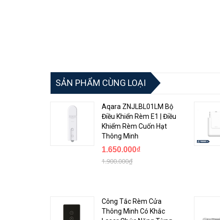
SẢN PHẨM CÙNG LOẠI
Aqara ZNJLBL01LM Bộ
Điều Khiển Rèm E1 | Điều
Khiểm Rèm Cuốn Hạt
Thông Minh
1.650.000₫
1.900.000₫
Sản phẩm home controller này có chiều dài chỉ bằng mộ
thức USB-A 5V. Khách hàng đơn giản chỉ cần thao tác vớ
mang lại còn nhiều hơn thế
Công Tắc Rèm Cửa
Thông Minh Có Khắc
Tính năng sản phẩm