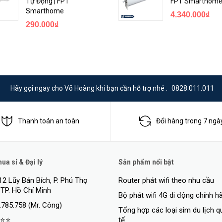
Tự Động | FPT
FPT Smarthom
Smarthome
4.340.000₫
t bị trong cùng hệ thống với nhau.
290.000₫
Zigbee bằng ứng dụng Lumi Life.
n giờ đóng/mở cho các thiết bị rèm.
>
Hãy gọi ngay cho Võ Hoàng khi bạn cần hỗ trợ nhé :
0828.011.011
Thanh toán an toàn
Đổi hàng trong 7 ngà
a sỉ & Đại lý
Sản phẩm nổi bật
12 Lũy Bán Bích, P. Phú Thọ
Router phát wifi theo nhu cầu
 TP. Hồ Chí Minh
Bộ phát wifi 4G di động chính h
.785.758 (Mr. Công)
Tổng hợp các loại sim du lịch 
⭐⭐
tế