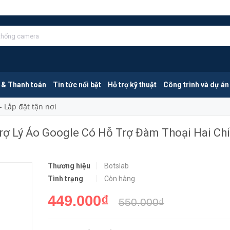
Botslab C201 | Camera Indoor 2K Trợ Lý Ảo Google Có Hỗ Trợ Đàm Thoại Hai Chiều
MUA NGA
 & Thanh toán
Tin tức nổi bật
Hỗ trợ kỹ thuật
Công trình và dự án
- Lắp đặt tận nơi
Trợ Lý Ảo Google Có Hỗ Trợ Đàm Thoại Hai Ch
Thương hiệu
Botslab
Tình trạng
Còn hàng
449.000₫
550.000₫