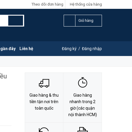
Theo dõi đơn hàng
Hệ thống cửa hàng
LIÊN HỆ ĐẶT HÀNG
Y
0828.011.011
Giỏ hàng
 gần đây
Liên hệ
Đăng ký
/
Đăng nhập
iều
Giao hàng & thu
Giao hàng
tiền tận nơi trên
nhanh trong 2
toàn quốc
giờ (các quận
nội thành HCM)