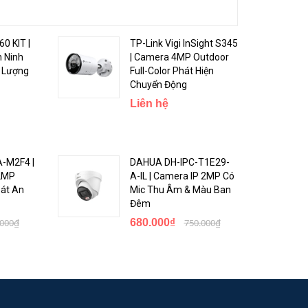
nh rõ
0 KIT |
TP-Link Vigi InSight S345
 Ninh
| Camera 4MP Outdoor
c nhau.
 Lượng
Full-Color Phát Hiện
Chuyển Động
Liên hệ
ng truy
A-M2F4 |
DAHUA DH-IPC-T1E29-
 2MP
A-IL | Camera IP 2MP Có
Sát An
Mic Thu Âm & Màu Ban
Đêm
.000₫
680.000₫
750.000₫