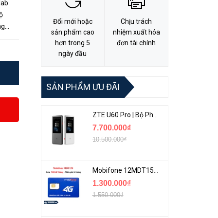
lab
ộ
Đổi mới hoặc
Chịu trách
ng
sản phẩm cao
nhiệm xuất hóa
n động
hơn trong 5
đơn tài chính
ngày đầu
SẢN PHẨM ƯU ĐÃI
ZTE U60 Pro | Bộ Phát 5G Cầm Tay Tích Hợp Công Nghệ WiFi 7, Pin 10000mAh
7.700.000₫
10.500.000₫
Mobifone 12MDT150 | Sim Chuyên 4G Mobifone Dung Lượng Cao 500GB/Tháng Gói 1 Năm
1.300.000₫
1.550.000₫