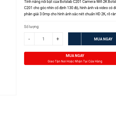
Tính năng nổi bật của Botslab C201 Camera Wifi 2K Bots
C201 cho góc nhìn cố định 130 độ, hình ảnh và video có đ
phân giải 3.0mp cho hình ảnh sắc nét chuẩn HD 2K, rõ rà
ngay cả khi phóng lớn đảm bảo không bỏ lỡ bất kỳ chuyể
nào. Thông ...
Số lượng:
-
+
MUA NGAY
MUA NGAY
Giao Tận Nơi Hoặc Nhận Tại Cửa Hàng