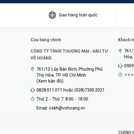
Giao hàng toàn quốc
Cửa hàng chính
Khách mu
761/
CÔNG TY TNHH THƯƠNG MẠI - ĐẦU TƯ
Hòa,
VÕ HOÀNG
0909
761/12 Lũy Bán Bích, Phường Phú
Độ Phân Giải 2K Cho Chất Lượng Hiển Thị Cực Rõ
⭐⭐⭐
Thọ Hòa, TP. Hồ Chí Minh
(Xem bản đồ)
0828.011.011 hoặc (028)7300.2021
Thứ 2 - Thứ 7: 8:00 - 18:00
Email: cskh@vohoang.vn
CHÍNH 