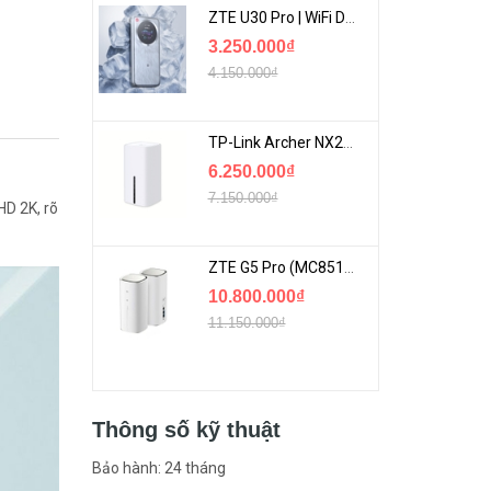
ZTE U30 Pro | WiFi Di Động 5G Tốc Độ Lên Đến 500Mbps, Màn Hình Cảm Ứng
3.250.000₫
4.150.000₫
TP-Link Archer NX200 | Bộ Phát WiFi Dùng Sim 5G Tốc Độ Cao Mới FullBox
6.250.000₫
7.150.000₫
HD 2K, rõ
ZTE G5 Pro (MC8512) | Router 5G WiFi7 Be7200 Hỗ Trợ Băng Tần 6Ghz Cực Mạnh
10.800.000₫
11.150.000₫
Thông số kỹ thuật
Bảo hành: 24 tháng