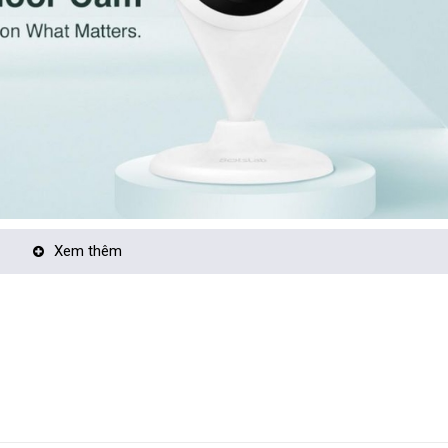
Xem thêm
i lại hình ảnh chất lượng cao với độ phân giải 2K, mang đến hình ảnh sắ
 dễ dàng kết nối camera với điện thoại di động hoặc máy tính để xem trực 
ộng, giúp quan sát toàn cảnh một diện tích lớn mà không bỏ sót bất kỳ ch