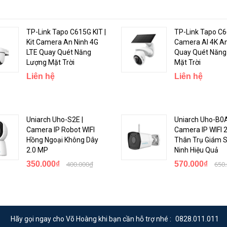
quan sát trong điều kiện ánh sáng yếu hoặc tối mà vẫn giữ được hình ả
TP-Link Tapo C615G KIT |
TP-Link Tapo C66
Kit Camera An Ninh 4G
Camera AI 4K An
mera này có thể hoạt động ổn định trong nhiều điều kiện thời tiết khá
LTE Quay Quét Năng
Quay Quét Năng
Lượng Mặt Trời
Mặt Trời
p bạn lưu trữ hình ảnh và video một cách dễ dàng và tiện lợi.
Liên hệ
Liên hệ
hiều hệ điều hành và thiết bị, bao gồm cả Android và iOS, giúp bạn dễ dà
Uniarch Uho-S2E |
Uniarch Uho-B0
Camera IP Robot WIFI
Camera IP WIFI
Hồng Ngoại Không Dây
Thân Trụ Giám 
2.0 MP
Ninh Hiệu Quả
350.000₫
400.000₫
570.000₫
650
Hãy gọi ngay cho Võ Hoàng khi bạn cần hỗ trợ nhé :
0828.011.011