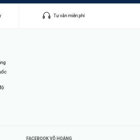
y
Tư vẫn miễn phí
ãng
quốc
độ
FACEBOOK VÕ HOÀNG