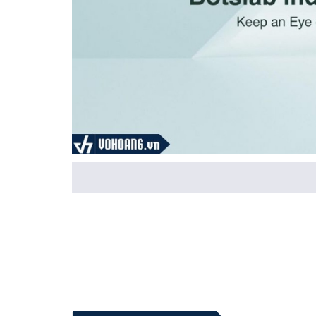
Thông Số Nổi Bật Của Sản Phẩm:
Chất lượng hình ảnh 2K: Camera này có khả năng gh
chi tiết.
Kết nối WiFi: Với tính năng kết nối WiFi, bạn có thể
xem lại các hình ảnh và video.
Góc nhìn rộng: Camera này được trang bị góc nhìn r
nào.