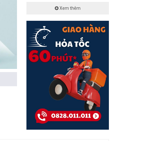
Xem thêm
c nét và
tiếp hoặc
i tiết