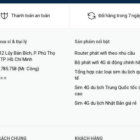
Thanh toán an toàn
Đổi hàng trong 7 ngà
a sỉ & Đại lý
Sản phẩm nổi bật
12 Lũy Bán Bích, P. Phú Thọ
Router phát wifi theo nhu cầu
 TP. Hồ Chí Minh
Bộ phát wifi 4G di động chính h
.785.758 (Mr. Công)
Tổng hợp các loại sim du lịch 
⭐⭐
tế
Sim 4G du lịch Trung Quốc tốc 
cao
Sim 4G du lịch Nhật Bản giá rẻ
SÁCH CHUNG
KHÁCH HÀNG