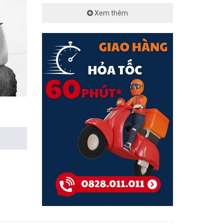
Xem thêm
 – 500
c tuyến,