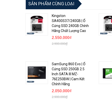
SẢN PHẨM CÙNG LOẠI
Kingston
SA400S37/240GB | Ổ
Cứng SSD 240GB Chính
Hãng Chất Lượng Cao
2.550.000₫
2.900.000₫
Công nghệ tiên tiến - Hiệu suất siêu cao - Tuổi thọ lâ
Ổ cứng SSD Crucial BX500 120GB 2.5 inch SATA3 với công
SamSung 860 Evo | Ổ
thống của bạn. Máy tính của bạn sẽ khởi động và load cá
Cứng SSD 250GB 2.5
NAND mới nhất.
Inch SATA III MZ-
76E250BW | Cam Kết
Micron Technology, Inc là một công ty toàn cầu của Mỹ có
Chính Hãng
RAM, bộ nhớ Flash, và ổ đĩa SSD. Sản phẩm tiêu dùng củ
2.050.000₫
hợp tác cùng Intel tạo ra công nghệ IM Flash dùng tro
2.900.000₫
5 các công ty sản xuất bán dẫn lớn trên thế giới