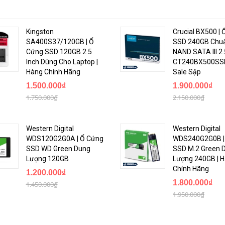
Kingston
Crucial BX500 |
SA400S37/120GB | Ổ
SSD 240GB Chu
Cứng SSD 120GB 2.5
NAND SATA III 2.
Inch Dùng Cho Laptop |
CT240BX500SSD1
Hàng Chính Hãng
Sale Sập
1.500.000₫
1.900.000₫
1.750.000₫
2.150.000₫
u dài
 nghệ tiên tiến bậc nhất giúp tăng tốc độ, độ bền, và hiệu năng tổng th
Western Digital
Western Digital
c chương trình nặng chỉ trong vài giây khi được trang bị công nghệ 3D fl
WDS120G2G0A | Ổ Cứng
WDS240G2G0B |
SSD WD Green Dung
SSD M.2 Green 
Lượng 120GB
Lượng 240GB | 
 trụ sở tại Boise, Idaho, sản xuất nhiều loại thiết bị bán dẫn, bao gồm c
Chính Hãng
1.200.000₫
a Micron được bán trên thị trường dưới nhãn hiệu Crucial Technology. M
1.800.000₫
1.450.000₫
ng sản xuất bộ nhớ NAND Flash. Micron Technology cũng được xếp hạng t
1.950.000₫