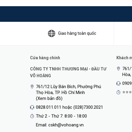
Giao hàng toàn quốc
Cửa hàng chính
Khách mu
761/
CÔNG TY TNHH THƯƠNG MẠI - ĐẦU TƯ
Hòa,
VÕ HOÀNG
0909
761/12 Lũy Bán Bích, Phường Phú
⭐⭐⭐
Thọ Hòa, TP. Hồ Chí Minh
(Xem bản đồ)
0828.011.011 hoặc (028)7300.2021
Thứ 2 - Thứ 7: 8:00 - 18:00
Tiết kiệm năng lượng tối đa
Email: cskh@vohoang.vn