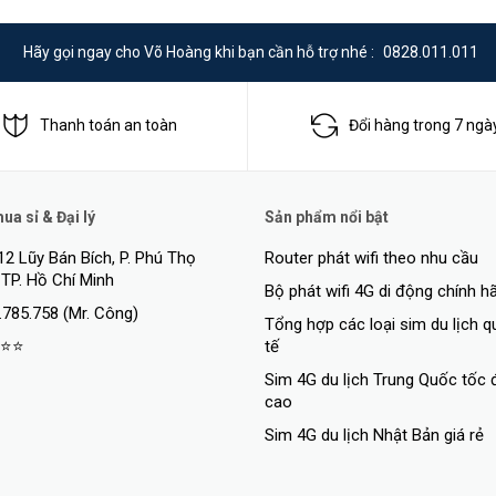
Hãy gọi ngay cho Võ Hoàng khi bạn cần hỗ trợ nhé :
0828.011.011
Thanh toán an toàn
Đổi hàng trong 7 ngà
a sỉ & Đại lý
Sản phẩm nổi bật
12 Lũy Bán Bích, P. Phú Thọ
Router phát wifi theo nhu cầu
 TP. Hồ Chí Minh
Bộ phát wifi 4G di động chính h
.785.758 (Mr. Công)
Tổng hợp các loại sim du lịch 
⭐⭐
tế
Sim 4G du lịch Trung Quốc tốc 
cao
Sim 4G du lịch Nhật Bản giá rẻ