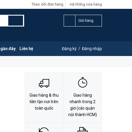
Theo dõi đơn hàng
Hệ thống cửa hàng
LIÊN HỆ ĐẶT HÀNG
G
0828.011.011
Giỏ hàng
 gần đây
Liên hệ
Đăng ký
/
Đăng nhập
Giao hàng & thu
Giao hàng
tiền tận nơi trên
nhanh trong 2
toàn quốc
giờ (các quận
nội thành HCM)