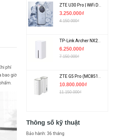
ZTE U30 Pro | WiFi Di Động 5G Tốc Độ Lên Đến 500Mbps, Màn Hình Cảm Ứng
3.250.000₫
4.150.000₫
TP-Link Archer NX200 | Bộ Phát WiFi Dùng Sim 5G Tốc Độ Cao Mới FullBox
6.250.000₫
7.150.000₫
hi phí
a bao giờ
ZTE G5 Pro (MC8512) | Router 5G WiFi7 Be7200 Hỗ Trợ Băng Tần 6Ghz Cực Mạnh
 phẩm.
10.800.000₫
11.150.000₫
Thông số kỹ thuật
Bảo hành: 36 tháng