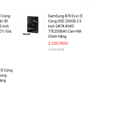
 Ổ Cứng
SamSung 870 Evo | Ổ
ẩn 3D
Cứng SSD 250GB 2.5
5 inch
Inch SATA III MZ-
 | Giá
77E250BW | Cam Kết
Chính Hãng
2.150.000₫
2.999.000₫
ể hệ
ash
 Ổ Cứng
Dung
Hàng
ả bộ nhớ
icron
rong Top