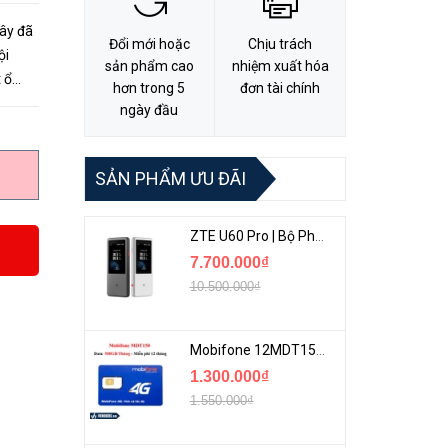
đây đã
Đổi mới hoặc
Chịu trách
ội
sản phẩm cao
nhiệm xuất hóa
 ổ
hơn trong 5
đơn tài chính
ận dễ
ngày đầu
SẢN PHẨM ƯU ĐÃI
ZTE U60 Pro | Bộ Phát 5G Cầm Tay Tích Hợp Công Nghệ WiFi 7, Pin 10000mAh
7.700.000₫
10.500.000₫
Mobifone 12MDT150 | Sim Chuyên 4G Mobifone Dung Lượng Cao 500GB/Tháng Gói 1 Năm
1.300.000₫
1.550.000₫