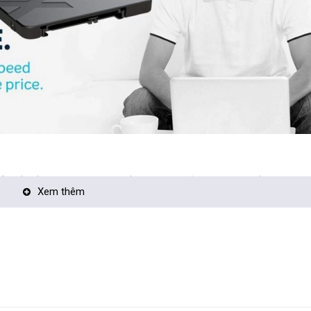
n kết nối SATA III, cho phép tốc độ đọc ghi của BX500 lên đến 540 MB/s
Xem thêm
công việc yêu cầu khả năng xử lý cao như thiết kế đồ họa, bán hàng trự
g lẫn giá cả rất hợp lý.