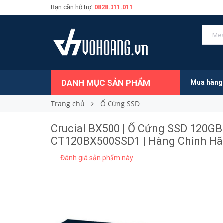
Bạn cần hỗ trợ:
0828.011.011
490.000₫
Giá bán:
DANH MỤC SẢN PHẨM
Mua hàng
Trang chủ
Ổ Cứng SSD
Crucial BX500 | Ổ Cứng SSD 120GB
CT120BX500SSD1 | Hàng Chính H
Đánh giá sản phẩm này