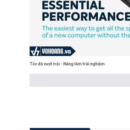
Tốc độ vượt trội - Nâng tầm trải nghiệm
SSD Crucial BX500 là sản phẩm mới của Crucial với chuẩ
MB/s. SSD Crucial BX500 là một lựa chọn tốt cho những 
công việc văn phòng sử dụng máy tính nhiều ...về tính năn