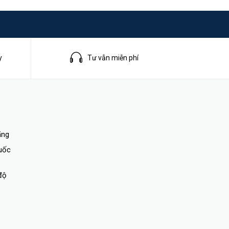
y
Tư vẫn miễn phí
ãng
quốc
độ