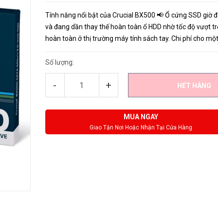
Tính năng nổi bật của Crucial BX500 📢 Ổ cứng SSD giờ 
và đang dần thay thế hoàn toàn ổ HDD nhờ tốc độ vượt tr
hoàn toàn ở thị trường máy tính sách tay. Chi phí cho một
SSD ngày càng rẻ hơn, nhiều người sử dụng có thể tiếp c
dà...
Số lượng:
-
+
HẾT HÀNG
MUA NGAY
Giao Tận Nơi Hoặc Nhận Tại Cửa Hàng