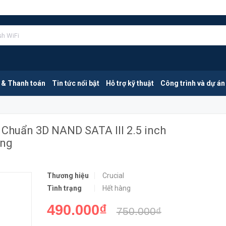
Crucial BX500 | Ổ Cứng SSD 120GB Chuẩn 3D NAND SATA III 2.5 inch CT120BX500SSD1 | Hàng Chính Hãng
HẾT HÀN
 & Thanh toán
Tin tức nổi bật
Hỗ trợ kỹ thuật
Công trình và dự án
 Chuẩn 3D NAND SATA III 2.5 inch
ãng
Thương hiệu
Crucial
Tình trạng
Hết hàng
490.000₫
750.000₫