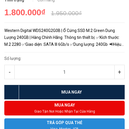
Tình trạng
Còn hàng
1.800.000₫
1.950.000₫
Western Digital WDS240G2G0B | Ổ Cứng SSD M.2 Green Dung
Lượng 240GB | Hàng Chính Hãng Thông tin thiết bị: ✅Kích thước:
M.2 2280 ✅Giao diện: SATA III 6Gb/s ✅Dung lượng: 240Gb 📢Hiệu
suất vượt trội - Với việc cải tiến để tăng hiệu s...
Số lượng:
-
+
MUA NGAY
MUA NGAY
Giao Tận Nơi Hoặc Nhận Tại Cửa Hàng
TRẢ GÓP QUA THẺ