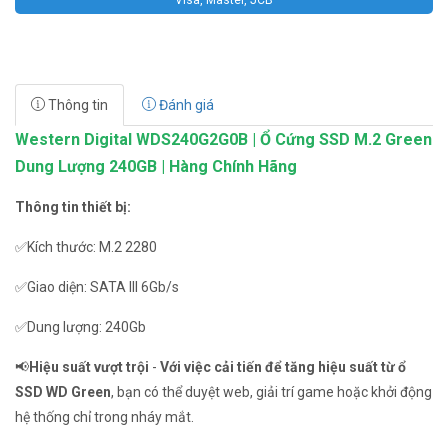
Visa, Master, JCB
Thông tin
Đánh giá
Western Digital WDS240G2G0B | Ổ Cứng SSD M.2 Green
Dung Lượng 240GB | Hàng Chính Hãng
Thông tin thiết bị:
✅Kích thước: M.2 2280
✅Giao diện: SATA III 6Gb/s
✅Dung lượng: 240Gb
📢
Hiệu suất vượt trội
-
Với việc cải tiến để tăng hiệu suất từ ổ
SSD WD Green
, bạn có thể duyệt web, giải trí game hoặc khởi động
hệ thống chỉ trong nháy mắt.