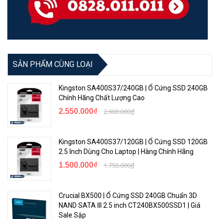
SẢN PHẨM CÙNG LOẠI
Kingston SA400S37/240GB | Ổ Cứng SSD 240GB
Chính Hãng Chất Lượng Cao
2.550.000₫
2.900.000₫
Kingston SA400S37/120GB | Ổ Cứng SSD 120GB
2.5 Inch Dùng Cho Laptop | Hàng Chính Hãng
1.500.000₫
1.750.000₫
Crucial BX500 | Ổ Cứng SSD 240GB Chuẩn 3D
NAND SATA III 2.5 inch CT240BX500SSD1 | Giá
Sale Sập