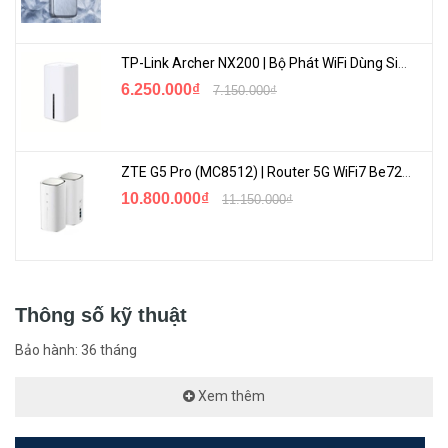
TP-Link Archer NX200 | Bộ Phát WiFi Dùng Sim 5G Tốc Độ Cao Mới FullBox
6.250.000₫
7.150.000₫
ZTE G5 Pro (MC8512) | Router 5G WiFi7 Be7200 Hỗ Trợ Băng Tần 6Ghz Cực Mạnh
10.800.000₫
11.150.000₫
Thông số kỹ thuật
Bảo hành: 36 tháng
Xem thêm