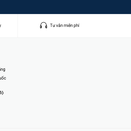
y
Tư vẫn miễn phí
cung cấp
 phù hợp
ỏ lỡ bất
ãng
quốc
độ