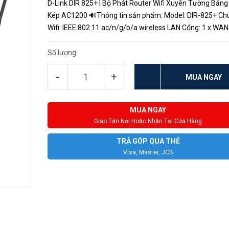
D-Link DIR 825+ | Bộ Phát Router Wifi Xuyên Tường Băng
Kép AC1200 🔊Thông tin sản phẩm: Model: DIR-825+ Chuẩn
Wifi: IEEE 802.11 ac/n/g/b/a wireless LAN Cổng: 1 x WAN
Gigabit / 4 x LAN Gigabit / USB 2.0 Băng tần: 2.4Ghz lên 
300Mbps | 5Ghz ...
Số lượng:
-
+
MUA NGAY
MUA NGAY
Giao Tận Nơi Hoặc Nhận Tại Cửa Hàng
TRẢ GÓP QUA THẺ
Visa, Master, JCB