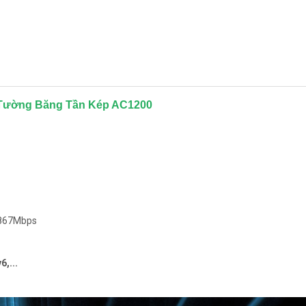
ên Tường Băng Tần Kép AC1200
n 867Mbps
6,...