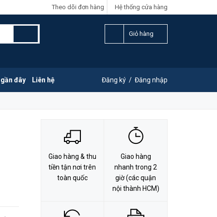
Theo dõi đơn hàng
Hệ thống cửa hàng
LIÊN HỆ ĐẶT HÀNG
Y
0828.011.011
Giỏ hàng
 gần đây
Liên hệ
Đăng ký
/
Đăng nhập
Giao hàng & thu
Giao hàng
tiền tận nơi trên
nhanh trong 2
toàn quốc
giờ (các quận
nội thành HCM)