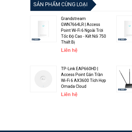
SẢN PHẨM CÙNG LOẠI
⚡Phủ Sóng Mạnh Mẽ
Grandstream
DIR-825+
trang bị
4 antenna công suất cao 7dBi
, kết
GWN7664LR | Access
định và giúp cho hiệu suất Wifi luôn nâng cao. Với côn
Point Wi-Fi 6 Ngoài Trời
Tốc Độ Cao - Kết Nối 750
Thiết Bị
Liên hệ
TP-Link EAP660HD |
Access Point Gắn Trần
Wi-Fi 6 AX3600 Tích Hợp
Omada Cloud
Liên hệ