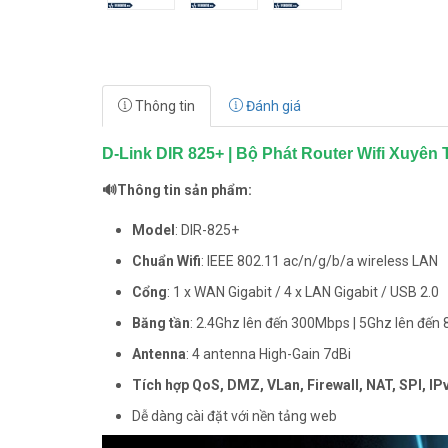
Thông tin
Đánh giá
D-Link DIR 825+ | Bộ Phát Router Wifi Xuy
🔊Thông tin sản phẩm:
Model
: DIR-825+
Chuẩn Wifi
: IEEE 802.11 ac/n/g/b/a wireless LAN
Cổng
: 1 x WAN Gigabit / 4 x LAN Gigabit / USB 2.0
Băng tần
: 2.4Ghz lên đến 300Mbps | 5Ghz lên đế
Antenna
: 4 antenna High-Gain 7dBi
Tích hợp QoS, DMZ, VLan, Firewall, NAT, SPI, IPv
Dễ dàng cài đặt với nền tảng web