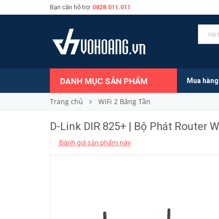
Bạn cần hỗ trợ:
0828.011.011
1.350.000₫
Giá bán:
DANH MỤC SẢN PHẨM
Mua hàng
Trang chủ
WiFi 2 Băng Tần
D-Link DIR 825+ | Bộ Phát Router
Đánh giá sản phẩm này