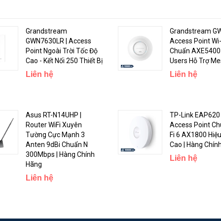
Grandstream
Grandstream GW
 hợp với công nghệ
RangeBoost
và
Beamforming
giúp các thiết bị ở xa k
GWN7630LR | Access
Access Point Wi-
g suất 7dBi giúp khuếch đại mạnh mẽ khắp ngôi nhà của bạn.
Point Ngoài Trời Tốc Độ
Chuẩn AXE5400
Cao - Kết Nối 250 Thiết Bị
Users Hỗ Trợ M
Liên hệ
Liên hệ
Asus RT-N14UHP |
TP-Link EAP620 
Router WiFi Xuyên
Access Point Ch
Tường Cực Mạnh 3
Fi 6 AX1800 Hiệ
Anten 9dBi Chuẩn N
Cao | Hàng Chín
300Mbps | Hàng Chính
Liên hệ
Hãng
Liên hệ