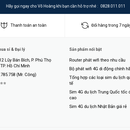
Hãy gọi ngay cho Võ Hoàng khi bạn cần hỗ trợ nhé :
0828.011.011
Thanh toán an toàn
Đổi hàng trong 7 ngà
uyền phát đồng thời với băng tần kép
2.4GHz
và
5GHz
. Băng tần 2.4GHz 
a sỉ & Đại lý
Sản phẩm nổi bật
 tác vụ đơn giản khác. Băng tần 5GHz mang lại tốc độ
lên đến 867Mpbs
,
12 Lũy Bán Bích, P. Phú Thọ
Router phát wifi theo nhu cầu
và chơi game trực tuyến. Kết nối không có độ trễ, bạn sẽ không bao giờ b
 TP. Hồ Chí Minh
Bộ phát wifi 4G di động chính h
.785.758 (Mr. Công)
Tổng hợp các loại sim du lịch 
⭐⭐
tế
Sim 4G du lịch Trung Quốc tốc 
cao
Sim 4G du lịch Nhật Bản giá rẻ