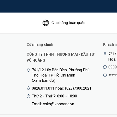
Giao hàng toàn quốc
⚡Hiệu Suất Nâng Cao
DIR-825+
cho phép bạn kết nối nhiều thiết bị hơn và tr
Cửa hàng chính
Khách mu
các kết nối đáng tin cậy để gửi email, duyệt web và các
761/
CÔNG TY TNHH THƯƠNG MẠI - ĐẦU TƯ
cho các ứng dụng đa phương tiện như truyền phát video 
Hòa,
VÕ HOÀNG
cứ điều gì.
0909
761/12 Lũy Bán Bích, Phường Phú
⭐⭐⭐
Thọ Hòa, TP. Hồ Chí Minh
(Xem bản đồ)
0828.011.011 hoặc (028)7300.2021
Thứ 2 - Thứ 7: 8:00 - 18:00
Email: cskh@vohoang.vn