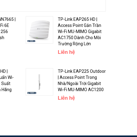
N7665 |
TP-Link EAP265 HD |
ết nối ổn
Fi 6E
Access Point Gắn Trần
 256
Wi-Fi MU-MIMO Gigabit
esh
AC1750 Dành Cho Môi
Trường Rộng Lớn
Liên hệ
HD |
TP-Link EAP225 Outdoor
uẩn Wi-
| Access Point Trong
u Suất
Nhà/Ngoài Trời Gigabit
h Hãng
Wi-Fi MU-MIMO AC1200
Liên hệ