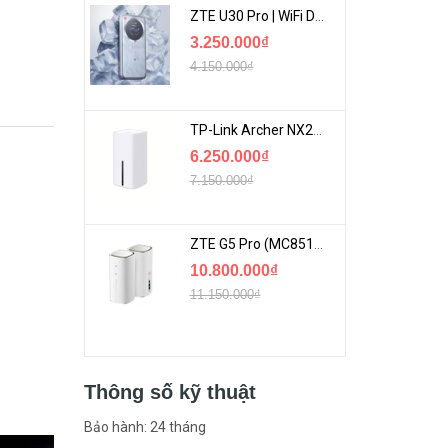
ZTE U30 Pro | WiFi Di Động 5G Tốc Độ Lên Đến 500Mbps, Màn Hình Cảm Ứng
3.250.000₫
4.150.000₫
TP-Link Archer NX200 | Bộ Phát WiFi Dùng Sim 5G Tốc Độ Cao Mới FullBox
6.250.000₫
7.150.000₫
ZTE G5 Pro (MC8512) | Router 5G WiFi7 Be7200 Hỗ Trợ Băng Tần 6Ghz Cực Mạnh
10.800.000₫
11.150.000₫
Thông số kỹ thuật
Bảo hành: 24 tháng