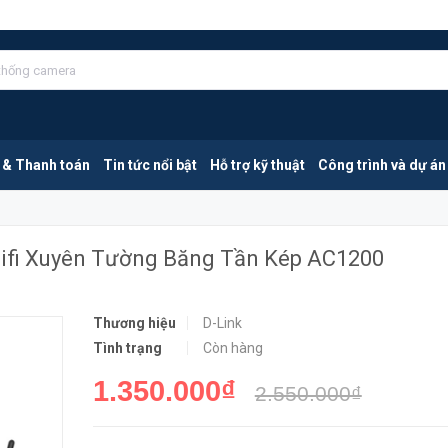
D-Link DIR 825+ | Bộ Phát Router Wifi Xuyên Tường Băng Tần Kép AC1200
MUA NGA
 & Thanh toán
Tin tức nổi bật
Hỗ trợ kỹ thuật
Công trình và dự án
 Wifi Xuyên Tường Băng Tần Kép AC1200
Thương hiệu
D-Link
Tình trạng
Còn hàng
1.350.000₫
2.550.000₫