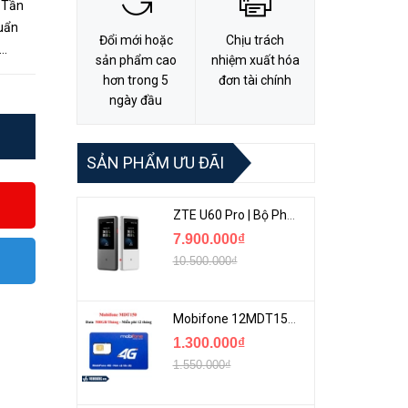
 Tần
Đổi mới hoặc
Chịu trách
sản phẩm cao
nhiệm xuất hóa
đến
hơn trong 5
đơn tài chính
ngày đầu
SẢN PHẨM ƯU ĐÃI
ZTE U60 Pro | Bộ Phát 5G Cầm Tay Tích Hợp Công Nghệ WiFi 7, Pin 10000mAh
7.900.000₫
10.500.000₫
Mobifone 12MDT150 | Sim Chuyên 4G Mobifone Dung Lượng Cao 500GB/Tháng Gói 1 Năm
1.300.000₫
1.550.000₫