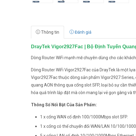
Thông tin
Đánh giá
DrayTek Vigor2927Fac | Bộ Định Tuyến Quan
Dòng Router WiFi mạnh mẽ chuyên dùng cho các khách
Dòng Router WiFi Vigor2927Fac của DrayTek là một lự
Vigor2927Fac thuộc dòng sản phẩm Vigor2927 Series, đặ
quang AON thông qua cổng slot SFP, loại bỏ sự cần thiết
hóa quá trình lắp đặt mà còn mang lại vẻ gọn gàng và 
Thông Số Nổi Bật Của Sản Phẩm:
1 x cổng WAN cố định 100/1000Mbps slot SFP.
1 x cổng có thể chuyển đổi WAN/LAN 10/100/1000
5 x cổng LAN cố định 10/100/1000Mbps Ethernet,