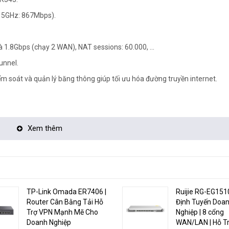
 5GHz: 867Mbps).
.8Gbps (chạy 2 WAN), NAT sessions: 60.000, ...
unnel.
ểm soát và quản lý băng thông giúp tối ưu hóa đường truyền internet.
Xem thêm
27Fac có cổng WAN1 được thiết kế với slot SFP, cho phép kết nối trực t
yển đổi quang điện. Điều này giúp giảm đồng thời sự rối bời và tăng tín
TP-Link Omada ER7406 |
Ruijie RG-EG151
Router Cân Bằng Tải Hỗ
Định Tuyến Doa
Trợ VPN Mạnh Mẽ Cho
Nghiệp | 8 cổng
Doanh Nghiệp
WAN/LAN | Hỗ T