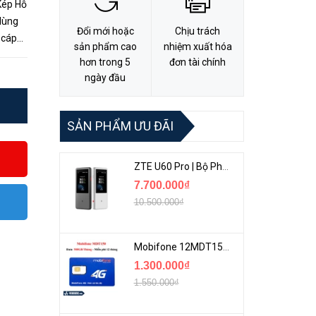
Kép Hỗ
dùng
Đổi mới hoặc
Chịu trách
 cáp
sản phẩm cao
nhiệm xuất hóa
 là
hơn trong 5
đơn tài chính
ngày đầu
SẢN PHẨM ƯU ĐÃI
ZTE U60 Pro | Bộ Phát 5G Cầm Tay Tích Hợp Công Nghệ WiFi 7, Pin 10000mAh
7.700.000₫
10.500.000₫
Mobifone 12MDT150 | Sim Chuyên 4G Mobifone Dung Lượng Cao 500GB/Tháng Gói 1 Năm
1.300.000₫
1.550.000₫