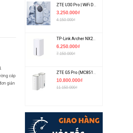
ZTE U30 Pro | WiFi Di Động 5G Tốc Độ Lên Đến 500Mbps, Màn Hình Cảm Ứng
3.250.000₫
4.150.000₫
TP-Link Archer NX200 | Bộ Phát WiFi Dùng Sim 5G Tốc Độ Cao Mới FullBox
6.250.000₫
7.150.000₫
.
ZTE G5 Pro (MC8512) | Router 5G WiFi7 Be7200 Hỗ Trợ Băng Tần 6Ghz Cực Mạnh
đường cáp
10.800.000₫
 đơn giản
11.150.000₫