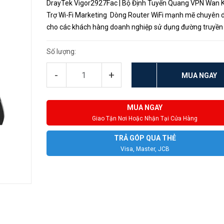
DrayTek Vigor2927Fac | Bộ Định Tuyến Quang VPN Wan 
Trợ Wi-Fi Marketing Dòng Router WiFi mạnh mẽ chuyên 
cho các khách hàng doanh nghiệp sử dụng đường truyền
quang AON. Dòng Router WiFi Vigor2927Fac của DrayTek
một lựa chọn ...
Số lượng:
-
+
MUA NGAY
MUA NGAY
Giao Tận Nơi Hoặc Nhận Tại Cửa Hàng
TRẢ GÓP QUA THẺ
Visa, Master, JCB