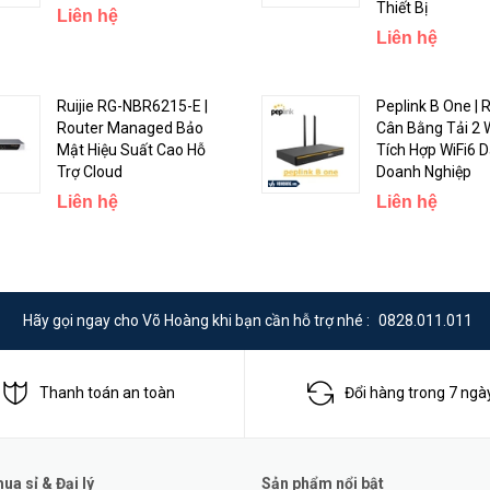
Thiết Bị
Liên hệ
Liên hệ
Ruijie RG-NBR6215-E |
Peplink B One | 
Router Managed Bảo
Cân Bằng Tải 2
Mật Hiệu Suất Cao Hỗ
Tích Hợp WiFi6 
Trợ Cloud
Doanh Nghiệp
Liên hệ
Liên hệ
Hãy gọi ngay cho Võ Hoàng khi bạn cần hỗ trợ nhé :
0828.011.011
Thanh toán an toàn
Đổi hàng trong 7 ngà
n bằng tải trên 2 đường truyền Internet đồng thời. Khi một đường truyề
a sỉ & Đại lý
Sản phẩm nổi bật