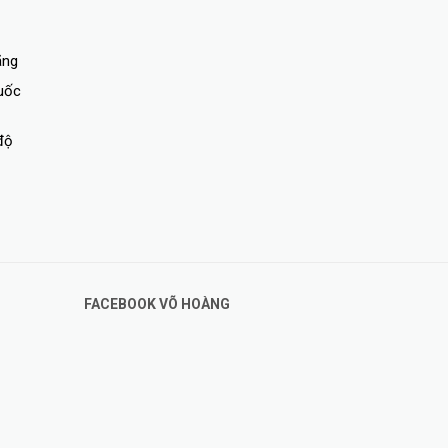
ãng
quốc
độ
FACEBOOK VÕ HOÀNG