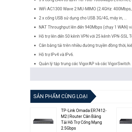
WiFi AC1300 Wave 2 MU-MIMO (2.4GHz: 400Mbps,
2 x cổng USB sử dụng cho USB 3G/4G, máy in, ...
NAT Throughput lên đến 940Mbps (chạy 1 WAN) và 1
Hỗ trợ lên đến 50 kênh VPN với 25 kênh VPN-SSL T
Cân bằng tải trên nhiều đường truyền đồng thời, ki
Hỗ trợ IPv4 và IPv6.
Quản lý tập trung các VigorAP và các VigorSwitch.
Cho phép quản lý từ xa qua Cloud VigorACS2.
Các Tính Năng Nổi Bật:
Cổng WAN1 với Slot SFP cho Cáp Quang AON:
Vigor29
SẢN PHẨM CÙNG LOẠI
cáp quang AON vào router mà không cần đến thiết bị chu
mĩ của hệ thống.
TP-Link Omada ER7412-
M2 | Router Cân Bằng
Cân Bằng Tải 2 Đường Truyền:
Tải Hỗ Trợ Cổng Mạng
2.5Gbps