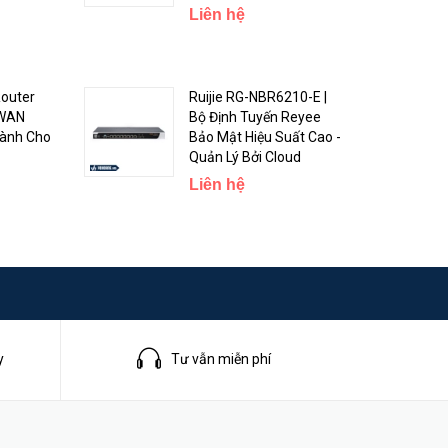
Liên hệ
Router
Ruijie RG-NBR6210-E |
 WAN
Bộ Định Tuyến Reyee
Dành Cho
Bảo Mật Hiệu Suất Cao -
Quản Lý Bởi Cloud
Liên hệ
y
Tư vẫn miễn phí
n gặp sự