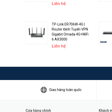
Liên hệ
TP-Link ER706W-4G |
Router Định Tuyến VPN
Gigabit Omada 4G+WiFi
6 AX3000
Liên hệ
Giao hàng toàn quốc
Với 2 cổng WAN tốc độ Gigabit, Vigor2927Fac tự động câ
Cửa hàng chính
Khách mu