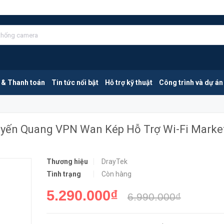
DrayTek Vigor2927Fac | Bộ Định Tuyến Quang VPN Wan Kép Hỗ Trợ Wi-Fi Marketing
MUA NGA
 & Thanh toán
Tin tức nổi bật
Hỗ trợ kỹ thuật
Công trình và dự án
uyến Quang VPN Wan Kép Hỗ Trợ Wi-Fi Marke
Thương hiệu
DrayTek
Tình trạng
Còn hàng
5.290.000₫
6.990.000₫