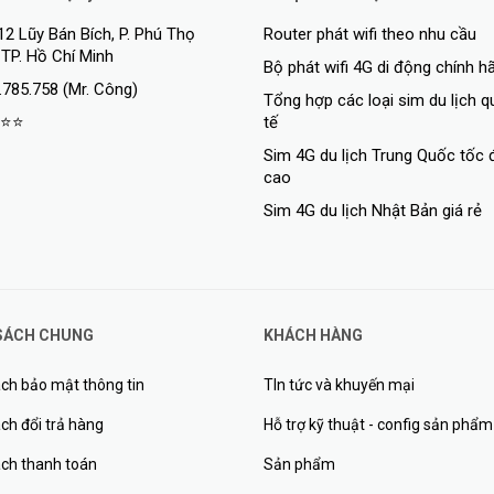
i nghiệm kết nối Internet liên tục và ổn định
12 Lũy Bán Bích, P. Phú Thọ
Router phát wifi theo nhu cầu
 TP. Hồ Chí Minh
Bộ phát wifi 4G di động chính h
.785.758 (Mr. Công)
Tổng hợp các loại sim du lịch 
⭐⭐
tế
Sim 4G du lịch Trung Quốc tốc 
cao
Sim 4G du lịch Nhật Bản giá rẻ
SÁCH CHUNG
KHÁCH HÀNG
ch bảo mật thông tin
TIn tức và khuyến mại
ch đổi trả hàng
Hỗ trợ kỹ thuật - config sản phẩm
ách thanh toán
Sản phẩm