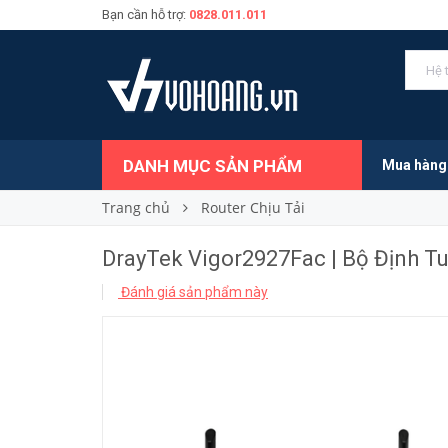
Bạn cần hỗ trợ:
0828.011.011
5.290.000₫
Giá bán:
DANH MỤC SẢN PHẨM
Mua hàng
Trang chủ
Router Chịu Tải
DrayTek Vigor2927Fac | Bộ Định T
Đánh giá sản phẩm này