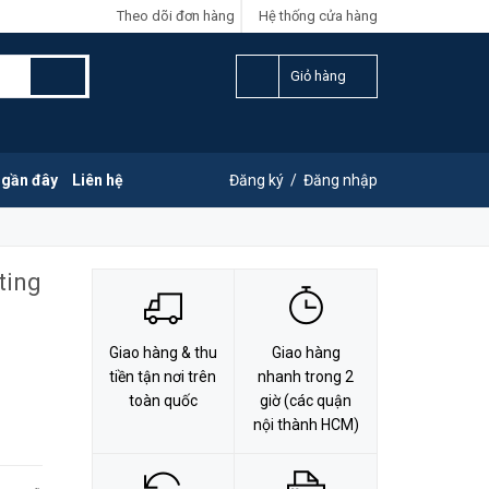
Theo dõi đơn hàng
Hệ thống cửa hàng
LIÊN HỆ ĐẶT HÀNG
Y
0828.011.011
Giỏ hàng
 gần đây
Liên hệ
Đăng ký
/
Đăng nhập
ting
Giao hàng & thu
Giao hàng
tiền tận nơi trên
nhanh trong 2
toàn quốc
giờ (các quận
nội thành HCM)