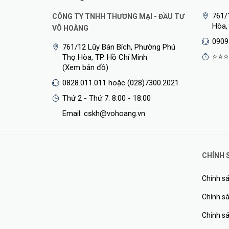
cố, thiết bị sẽ tự động chuyển hướng kết nối, đảm bảo trả
761/
CÔNG TY TNHH THƯƠNG MẠI - ĐẦU TƯ
Hòa,
VÕ HOÀNG
Wi-Fi Dual-band Tốc Độ Cao:
0909
761/12 Lũy Bán Bích, Phường Phú
⭐⭐⭐
Thọ Hòa, TP. Hồ Chí Minh
(Xem bản đồ)
0828.011.011 hoặc (028)7300.2021
Thứ 2 - Thứ 7: 8:00 - 18:00
Email: cskh@vohoang.vn
CHÍNH 
Chính sá
Chính sá
Chính s