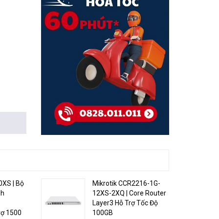
iếp đường
h thẩm
0XS | Bộ
Mikrotik CCR2216-1G-
nh
12XS-2XQ | Core Router
Layer3 Hỗ Trợ Tốc Độ
rợ 1500
100GB