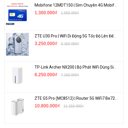
Mobifone 12MDT150 | Sim Chuyên 4G Mobifone Dung Lượng Cao 500GB/Tháng Gói 1 Năm
1.300.000₫
1.550.000₫
Bộ não quản lý mạng thông minh
ZTE U30 Pro | WiFi Di Động 5G Tốc Độ Lên Đến 500Mbps, Màn Hình Cảm Ứng
Liên kết tất cả các thiết bị Reyee một cách thông minh chỉ bằng
3.250.000₫
4.150.000₫
một cú nhấp chuột để quản lý thống nhất
TP-Link Archer NX200 | Bộ Phát WiFi Dùng Sim 5G Tốc Độ Cao Mới FullBox
6.250.000₫
7.150.000₫
ZTE G5 Pro (MC8512) | Router 5G WiFi7 Be7200 Hỗ Trợ Băng Tần 6Ghz Cực Mạnh
10.800.000₫
11.150.000₫