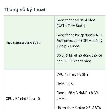
Easy NAT Traversal
Thông số kỹ thuật
Bảng điều khiển quản lý hiển thị thống nhất tất cả các thiết bị của
bên thứ ba để dễ dàng kết nối mạng nội bộ và liên kết đến giao diện
Băng thông tối đa: 4 Gbps
web của nó chỉ bằng một cú nhấp chuột
(NAT + Flow Audit)
Băng thông khi áp dụng NAT +
Authentication + DPI + quản lý
Hiệu năng & công suất
luồng: ~3 Gbps
Số thiết bị kết nối đồng thời đề
nghị: 1.500 khách hàng
CPU: 4 nhân, 1,8 GHz
RAM: 4 GB
Flash: 128 MB NAND + 8 GB
CPU / Bộ nhớ / Lưu trữ
eMMC
Thoải mái tích hợp xác thực với bên thứ ba
Hỗ trợ khay ổ cứng 2,5″ SATA
API Mở, Thoải mái Tích hợp Xác thực với Bên Thứ ba