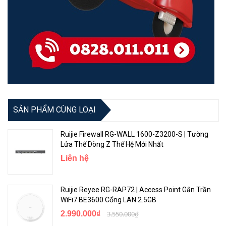
Số tunnel VPN: lên đến ~1.000
tunnels
VPN & bảo mật
Kiểm tra DPI, lọc ứng dụng
(Layer 7), kiểm soát luồng
(QoS), tường lửa, ACL, lọc URL,
chống tấn công (DoS/flood)
Cấu hình VPN dễ dàng
Chế độ hoạt động: Router
SẢN PHẨM CÙNG LOẠI
Quản lý & Đám mây
mode hoặc AC mode (có thể
Dễ dàng Cấu hình VPN với ba bước
làm bộ điều khiển AP/NBS)
Ruijie Firewall RG-WALL 1600-Z3200-S | Tường
Lửa Thế Dòng Z Thế Hệ Mới Nhất
440 mm × 210 mm × 43,6
Kích thước
Liên hệ
mm (W × D × H)
Bảo hành
36 tháng
Ruijie Reyee RG-RAP72 | Access Point Gắn Trần
WiFi7 BE3600 Cổng LAN 2.5GB
2.990.000₫
3.550.000₫