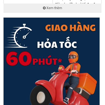
để lưu log (Syslog) tối đa ~1
Xem thêm
TB
1 cổng cố định WAN:
10/100/1000/2500Base-T
1 cổng LAN cố định:
10/100/1000Base-T
3 cổng LAN/WAN hoán đổi:
Cổng mạng & giao diện
10/100/1000Base-T
3 cổng LAN/WAN hoán đổi hỗ
Nhận dạng thiết bị đầu cuối & định hình Lưu lượng (QoS)
trợ 10/100/1000/2500Base-T
Xác định chính xác các thiết bị của bên thứ ba, nhanh chóng định vị
2 cổng SFP+ (1G / 10G) Base-
người dùng có tải cao và tinh chỉnh mạng
X
Hỗ trợ các loại VPN: IPsec,
L2TP, PPTP, OpenVPN