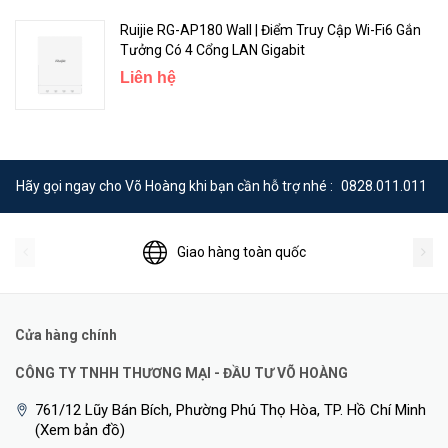
Ruijie RG-AP180 Wall | Điểm Truy Cập Wi-Fi6 Gắn
Cloud, Giúp Công việc Kinh doanh của Bạn Trở nên Dễ dàng
Tưởng Có 4 Cổng LAN Gigabit
Liên hệ
Hãy gọi ngay cho Võ Hoàng khi bạn cần hỗ trợ nhé :
0828.011.011
Giao hàng toàn quốc
Cửa hàng chính
<Hotline: 0828.011.011 - (028)7300.2021 - VoHoang.vn>
CÔNG TY TNHH THƯƠNG MẠI - ĐẦU TƯ VÕ HOÀNG
761/12 Lũy Bán Bích, Phường Phú Thọ Hòa, TP. Hồ Chí Minh
(Xem bản đồ)