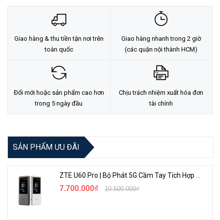
Giao hàng & thu tiền tận nơi trên
Giao hàng nhanh trong 2 giờ
toàn quốc
(các quận nội thành HCM)
Đổi mới hoặc sản phẩm cao hơn
Chịu trách nhiệm xuất hóa đơn
Công suất tối đa với hiệu suất vượt trội một bộ định tuyến phù
trong 5 ngày đầu
tài chính
hợp hoàn hảo với nhiều kịch bản lớn
SẢN PHẨM ƯU ĐÃI
ZTE U60 Pro | Bộ Phát 5G Cầm Tay Tích Hợp Công Nghệ WiFi 7, Pin 10000mAh
7.700.000₫
10.500.000₫