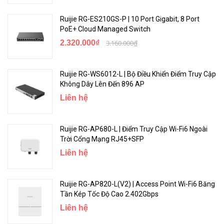
Ruijie RG-ES210GS-P | 10 Port Gigabit, 8 Port
PoE+ Cloud Managed Switch
2.320.000₫
3.160.000₫
Khoang mở rộng ổ cứng SATA 2,5'' 1 TB để lưu trữ 4-5 tháng
nhật ký hệ thống
Ruijie RG-WS6012-L | Bộ Điều Khiển Điểm Truy Cập
Không Dây Lên Đến 896 AP
Tăng dung lượng lưu trữ để giữ nhật ký hệ thống cho mục đích
kiểm tra tính tuân thủ
Liên hệ
Ruijie RG-AP680-L | Điểm Truy Cập Wi-Fi6 Ngoài
Trời Cổng Mạng RJ45+SFP
Liên hệ
Ruijie RG-AP820-L(V2) | Access Point Wi-Fi6 Băng
Tần Kép Tốc Độ Cao 2.402Gbps
Liên hệ