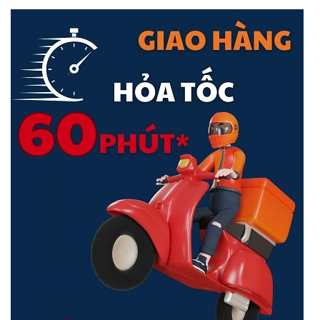
camera tự động điều chỉnh để ghi lại mọi hoạt động một cách chính
xác.
Góc Xem Đa Năng
Camera Ezviz H9C 2K
là lựa chọn lý tưởng cho không gian rộng
lớn, với khả năng xoay và nghiêng đa hướng, cung cấp tầm nhìn
toàn cảnh 360 độ và ghi hình sắc nét ở độ phân giải 2K.