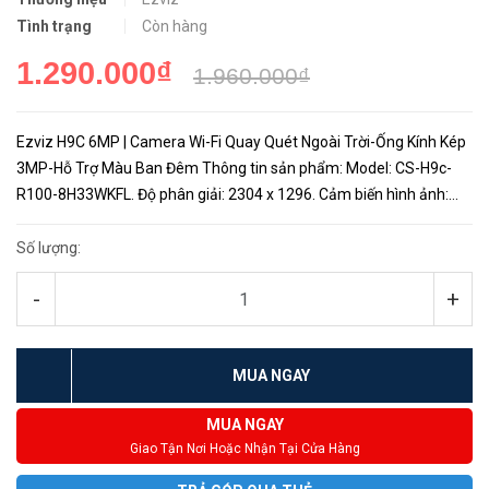
Tình trạng
Còn hàng
1.290.000₫
1.960.000₫
Ezviz H9C 6MP | Camera Wi-Fi Quay Quét Ngoài Trời-Ống Kính Kép
3MP-Hỗ Trợ Màu Ban Đêm Thông tin sản phẩm: Model: CS-H9c-
R100-8H33WKFL. Độ phân giải: 2304 x 1296. Cảm biến hình ảnh:
1/2.7" Quét liên tục CMOS. Tốc độ màn trập: Màn trập tự điều
chỉn...
Số lượng:
-
+
MUA NGAY
MUA NGAY
Giao Tận Nơi Hoặc Nhận Tại Cửa Hàng