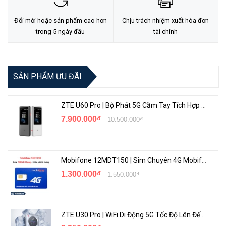
Đổi mới hoặc sản phẩm cao hơn
Chịu trách nhiệm xuất hóa đơn
trong 5 ngày đầu
tài chính
Độ Phân Sắc Nét
Ezviz H9C
tích hợp công nghệ ống kính kép, mang lại giải pháp an
SẢN PHẨM ƯU ĐÃI
ninh đa năng với khả năng quan sát rộng lớn và chi tiết
2K
sắc nét.
Hai ống kính này có thể hoạt động riêng rẽ hoặc cùng nhau một
ZTE U60 Pro | Bộ Phát 5G Cầm Tay Tích Hợp Công Nghệ WiFi 7, Pin 10000mAh
cách thông minh để bảo vệ tối ưu.
7.900.000₫
10.500.000₫
Mobifone 12MDT150 | Sim Chuyên 4G Mobifone Dung Lượng Cao 500GB/Tháng Gói 1 Năm
1.300.000₫
1.550.000₫
ZTE U30 Pro | WiFi Di Động 5G Tốc Độ Lên Đến 500Mbps, Màn Hình Cảm Ứng