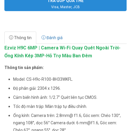
TRẢ GÓP QUA THẺ
Visa, Master, JCB
Thông tin
Đánh giá
Ezviz H9C 6MP | Camera Wi-Fi Quay Quét Ngoài Trời-
Ống Kính Kép 3MP-Hỗ Trợ Màu Ban Đêm
Thông tin sản phẩm:
Model: CS-H9c-R100-8H33WKFL.
Độ phân giải: 2304 x 1296.
Cảm biến hình ảnh: 1/2.7" Quét liên tục CMOS.
Tốc độ màn trập: Màn trập tự điều chỉnh.
Ống kính: Camera trên: 2.8mm@ f1.6, Góc xem: Chéo 130°,
ngang 108°, dọc 56​​° Camera dưới: 6 mm@f1.6, Góc xem:
Chéo 62°, ngang 55°, dọc 28°.