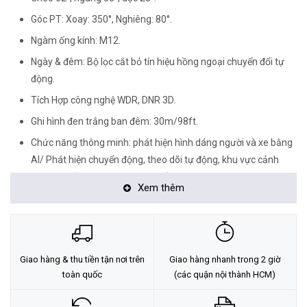
Góc PT: Xoay: 350°, Nghiêng: 80°.
Ngàm ống kính: M12.
Ngày & đêm: Bộ lọc cắt bỏ tín hiệu hồng ngoại chuyển đổi tự
động.
Tích Hợp công nghệ WDR, DNR 3D.
Ghi hình đen trắng ban đêm: 30m/98ft.
Chức năng thông minh: phát hiện hình dáng người và xe bằng
AI/ Phát hiện chuyển động, theo dõi tự động, khu vực cảnh
báo tùy chỉnh, trò chuyện hai chiều, ghim các góc nhìn,...
Xem thêm
Hỗ trợ thẻ nhớ microSD (Lên đến 512 GB).
Giao hàng & thu tiền tận nơi trên
Giao hàng nhanh trong 2 giờ
toàn quốc
(các quận nội thành HCM)