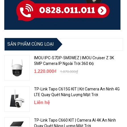
SẢN PHẨM CÙNG LOẠI
IMOU IPC-S7DP-5M0WEZ | IMOU Cruiser Z 3K
Hỗ Trợ Màu Ban Đêm
5MP Camera IP Ngoài Trời 360 Độ
1.220.000₫
1.870.000₫
Camera Ezviz H9C
được trang bị 4 đèn spotlight, cho phép quan
sát xa tới 40 mét. Người dùng có thể lựa chọn chế độ ban đêm phù
hợp với yêu cầu an ninh cụ thể của họ.
TP-Link Tapo C615G KIT | Kit Camera An Ninh 4G
LTE Quay Quét Năng Lượng Mặt Trời
Liên hệ
TP-Link Tapo C660 KIT | Camera AI 4K An Ninh
Quay Quét Năng Lượng Mặt Trời