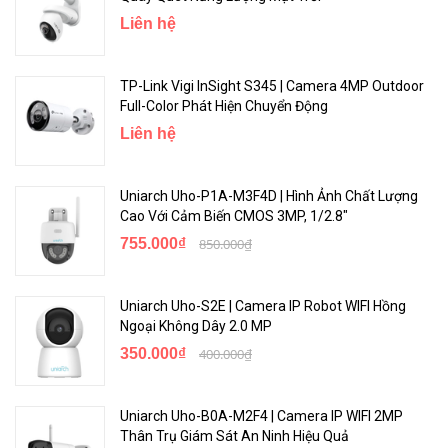
Liên hệ
TP-Link Vigi InSight S345 | Camera 4MP Outdoor
Full-Color Phát Hiện Chuyển Động
<Hotline: 0828.011.011 - (028)7300.2021 - VoHoang.vn>
Liên hệ
Uniarch Uho-P1A-M3F4D | Hình Ảnh Chất Lượng
Cao Với Cảm Biến CMOS 3MP, 1/2.8"
755.000₫
850.000₫
Uniarch Uho-S2E | Camera IP Robot WIFI Hồng
Ngoại Không Dây 2.0 MP
350.000₫
400.000₫
Uniarch Uho-B0A-M2F4 | Camera IP WIFI 2MP
Thân Trụ Giám Sát An Ninh Hiệu Quả