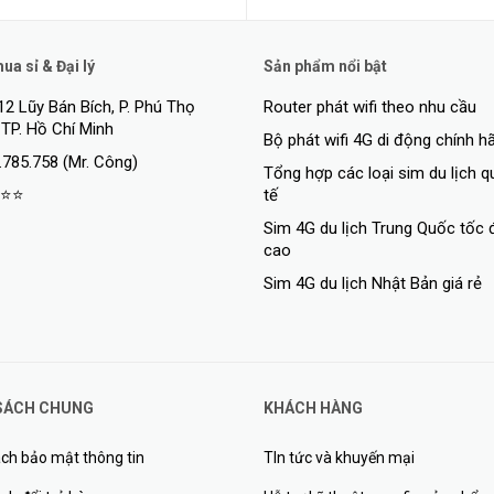
a sỉ & Đại lý
Sản phẩm nổi bật
12 Lũy Bán Bích, P. Phú Thọ
Router phát wifi theo nhu cầu
 TP. Hồ Chí Minh
Bộ phát wifi 4G di động chính h
.785.758 (Mr. Công)
Tổng hợp các loại sim du lịch 
⭐⭐
tế
Sim 4G du lịch Trung Quốc tốc 
cao
Sim 4G du lịch Nhật Bản giá rẻ
SÁCH CHUNG
KHÁCH HÀNG
ch bảo mật thông tin
TIn tức và khuyến mại