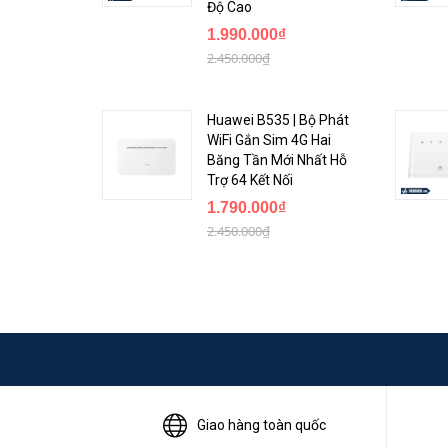
Độ Cao
1.990.000₫
2.450.000₫
Mô tả sản phẩm:
Huawei B535 | Bộ Phát
WiFi Gắn Sim 4G Hai
✦ Cổng kết nối chuẩn Gigabit đa dạng ( LAN - LAN/W
Băng Tần Mới Nhất Hỗ
Trợ 64 Kết Nối
1.790.000₫
2.450.000₫
Giao hàng toàn quốc