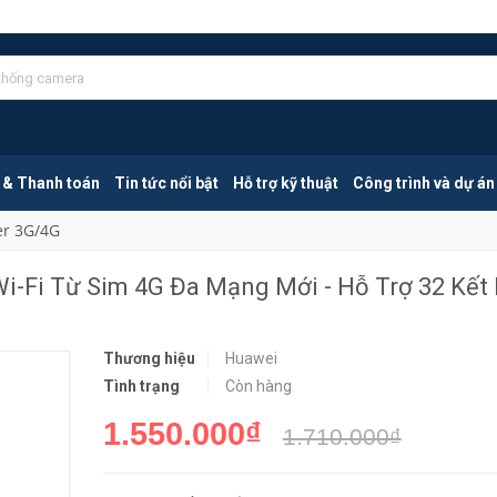
Huawei B311B-853 | Thiết Bị Phát Wi-Fi Từ Sim 4G Đa Mạng Mới - Hỗ Trợ 32 Kết Nối
MUA NGA
 & Thanh toán
Tin tức nổi bật
Hỗ trợ kỹ thuật
Công trình và dự án
er 3G/4G
Wi-Fi Từ Sim 4G Đa Mạng Mới - Hỗ Trợ 32 Kết
Thương hiệu
Huawei
Tình trạng
Còn hàng
1.550.000₫
1.710.000₫