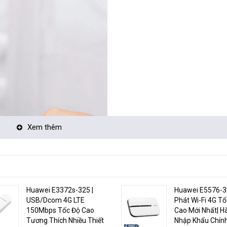
Xem thêm
Huawei E3372s-325 |
Huawei E5576-32
USB/Dcom 4G LTE
Phát Wi-Fi 4G Tố
150Mbps Tốc Độ Cao
Cao Mới Nhất| H
Tương Thích Nhiều Thiết
Nhập Khẩu Chín