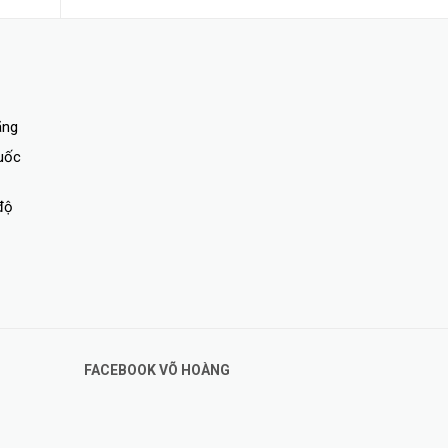
ãng
quốc
độ
FACEBOOK VÕ HOÀNG