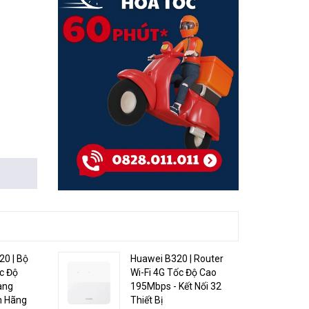
0 | Bộ
Huawei B320 | Router
c Độ
Wi-Fi 4G Tốc Độ Cao
àng
195Mbps - Kết Nối 32
h Hãng
Thiết Bị