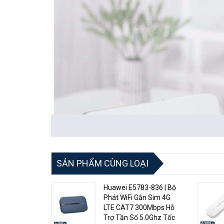
SẢN PHẨM CÙNG LOẠI
Huawei E5783-836 | Bộ
Phát WiFi Gắn Sim 4G
LTE CAT7 300Mbps Hỗ
Trợ Tần Số 5.0Ghz Tốc