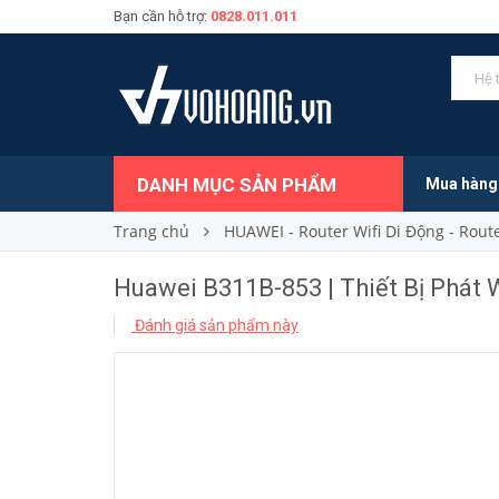
Bạn cần hỗ trợ:
0828.011.011
1.550.000₫
Giá bán:
DANH MỤC SẢN PHẨM
Mua hàng
Trang chủ
HUAWEI - Router Wifi Di Động - Rout
Huawei B311B-853 | Thiết Bị Phát 
Đánh giá sản phẩm này