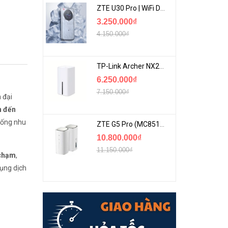
ZTE U30 Pro | WiFi Di Động 5G Tốc Độ Lên Đến 500Mbps, Màn Hình Cảm Ứng
3.250.000₫
4.150.000₫
TP-Link Archer NX200 | Bộ Phát WiFi Dùng Sim 5G Tốc Độ Cao Mới FullBox
6.250.000₫
7.150.000₫
n đại
n đến
hống nhu
ZTE G5 Pro (MC8512) | Router 5G WiFi7 Be7200 Hỗ Trợ Băng Tần 6Ghz Cực Mạnh
10.800.000₫
11.150.000₫
 chạm
,
dụng dịch