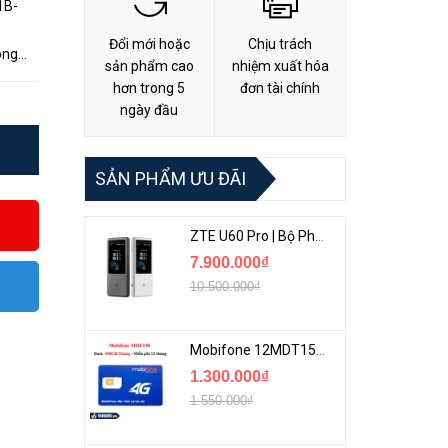
1B-
Đổi mới hoặc
Chịu trách
ông
sản phẩm cao
nhiệm xuất hóa
trọng
hơn trong 5
đơn tài chính
ngày đầu
SẢN PHẨM ƯU ĐÃI
ZTE U60 Pro | Bộ Phát 5G Cầm Tay Tích Hợp Công Nghệ WiFi 7, Pin 10000mAh
7.900.000₫
10.500.000₫
Mobifone 12MDT150 | Sim Chuyên 4G Mobifone Dung Lượng Cao 500GB/Tháng Gói 1 Năm
1.300.000₫
1.550.000₫