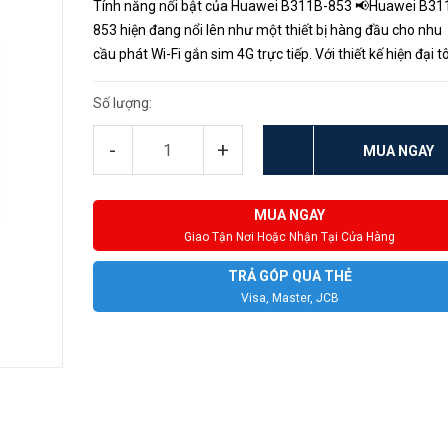
Tính năng nổi bật của Huawei B311B-853 📢Huawei B31
853 hiện đang nổi lên như một thiết bị hàng đầu cho nhu
cầu phát Wi-Fi gắn sim 4G trực tiếp. Với thiết kế hiện đại t
màu trắng giúp cho không gian đặt thiết bị trở nên trang 
hơn. ...
Số lượng:
-
+
MUA NGAY
MUA NGAY
Giao Tận Nơi Hoặc Nhận Tại Cửa Hàng
TRẢ GÓP QUA THẺ
Visa, Master, JCB