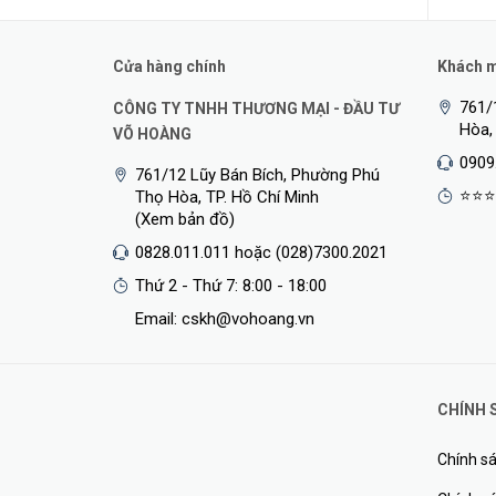
Cửa hàng chính
Khách mu
761/
CÔNG TY TNHH THƯƠNG MẠI - ĐẦU TƯ
Hòa,
VÕ HOÀNG
0909
761/12 Lũy Bán Bích, Phường Phú
⭐⭐⭐
Thọ Hòa, TP. Hồ Chí Minh
(Xem bản đồ)
0828.011.011 hoặc (028)7300.2021
Thứ 2 - Thứ 7: 8:00 - 18:00
✦ Khe cắm sim nano nhỏ gọn
Email: cskh@vohoang.vn
CHÍNH 
Chính sá