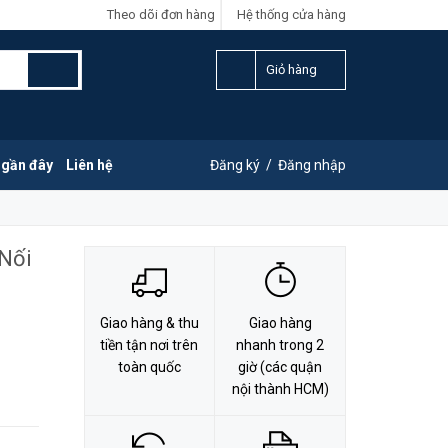
Theo dõi đơn hàng
Hệ thống cửa hàng
LIÊN HỆ ĐẶT HÀNG
Y
0828.011.011
Giỏ hàng
 gần đây
Liên hệ
Đăng ký
/
Đăng nhập
 Nối
Giao hàng & thu
Giao hàng
tiền tận nơi trên
nhanh trong 2
toàn quốc
giờ (các quận
nội thành HCM)