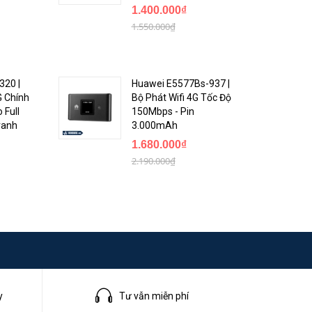
1.400.000₫
1.550.000₫
320 |
Huawei E5577Bs-937 |
 Chính
Bộ Phát Wifi 4G Tốc Độ
 Full
150Mbps - Pin
ranh
3.000mAh
1.680.000₫
2.190.000₫
y
Tư vẫn miễn phí