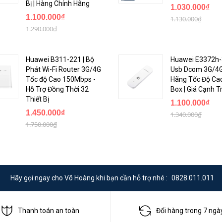
Bị | Hàng Chính Hãng
1.030.000₫
1.100.000₫
1.130.000₫
1.290.000₫
Huawei B311-221 | Bộ
Huawei E3372h-
Phát Wi-Fi Router 3G/4G
Usb Dcom 3G/4G
AN )
Tốc độ Cao 150Mbps -
Hãng Tốc Độ Cao
Hỗ Trợ Đồng Thời 32
Box | Giá Cạnh T
Thiết Bị
1.100.000₫
1.450.000₫
1.340.000₫
1.750.000₫
Hãy gọi ngay cho Võ Hoàng khi bạn cần hỗ trợ nhé :
0828.011.011
Thanh toán an toàn
Đổi hàng trong 7 ngà