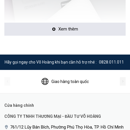
Xem thêm
Hãy gọi ngay cho Võ Hoàng khi bạn cần hỗ trợ nhé :
0828.011.011
Giao hàng toàn quốc
Cửa hàng chính
Bộ phát wifi 4g Huawei
CÔNG TY TNHH THƯƠNG MẠI - ĐẦU TƯ VÕ HOÀNG
Bộ phát wifi 4G của Huawei là lựa chọn hàng đầu cho những ai cần
kết nối internet nhanh chóng và ổn định. Các sản phẩm này không
761/12 Lũy Bán Bích, Phường Phú Thọ Hòa, TP. Hồ Chí Minh