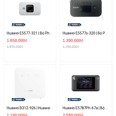
Huawei E5577-321 | Bộ Phát WiFi 4G Tốc Độ Cao - Sử Dụng Liên Tục 12H | Hàng Chính Hãng
Huawei E5577s-320 | Bộ Phát WiFi 4G Tốc Độ Cao Pin Lên Đến 3.000mah Dùng Đến 10h
1.650.000₫
1.390.000₫
1.870.000₫
1.790.000₫
Huawei B312-926 | Huawei 4G Router 2S Tốc Độ Cao Phiên Bản Mini | Hàng Chính Hãng
Huawei E5787Ph-67a | Bộ Phát Wifi 4G Tốc Độ 300Mbps ( Màn hình cảm ứng ) | Hàng Chính Hãng
1.190.000₫
2.590.000₫