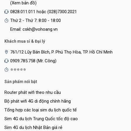
(Xem bản đồ)
chỉ được thiết kế với công nghệ tiên tiến mà còn sở hữu những tính
năng nổi bật để đáp ứng nhu cầu của người dùng. Với sự kết hợp
0828.011.011 hoặc (028)7300.2021
hoàn hảo giữa hiệu suất lớn và thiết kế nhỏ gọn tinh tế, các bộ phát
Thứ 2 - Thứ 7: 8:00 - 18:00
wifi 4G Huawei mang đến trải nghiệm truy cập mạng mượt mà cho
Email: cskh@vohoang.vn
cả cá nhân và doanh nghiệp.
Khách mua sỉ & Đại lý
Đặc điểm nổi bật của bộ phát
761/12 Lũy Bán Bích, P. Phú Thọ Hòa, TP. Hồ Chí Minh
wifi 4g huawei
0909.785.758 (Mr. Công)
Bộ phát wifi 4G Huawei nổi bật với nhiều đặc điểm đáng chú ý, giúp
⭐⭐⭐⭐⭐
đáp ứng nhu cầu kết nối internet của bạn một cách hiệu quả:
Sản phẩm nổi bật
Hiệu Suất Mạnh Mẽ: Tốc độ truyền tải dữ liệu cao lên đến 150 Mbps,
Router phát wifi theo nhu cầu
đảm bảo kết nối internet ổn định và nhanh chóng cho mọi hoạt
động trực tuyến.
Bộ phát wifi 4G di động chính hãng
Hỗ Trợ Nhiều Thiết Bị: Khả năng kết nối đồng thời từ 10 đến 32 thiết
Tổng hợp các loại sim du lịch quốc tế
bị, lý tưởng cho cả gia đình hoặc môi trường làm việc nhỏ.
Sim 4G du lịch Trung Quốc tốc độ cao
Thiết Kế Nhỏ Gọn: Dễ dàng mang theo bên mình nhờ vào thiết kế
nhỏ gọn và trọng lượng nhẹ.
Sim 4G du lịch Nhật Bản giá rẻ