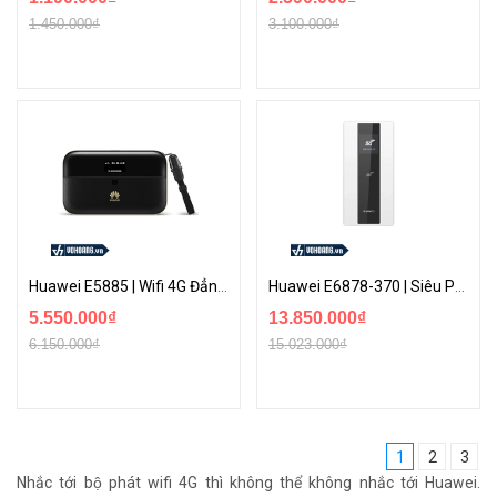
1.450.000₫
3.100.000₫
Huawei E5885 | Wifi 4G Đẳng Cấp Kiêm Pin Dự Phòng 6400mAh | Kết Nối 32 Máy + Cổng LAN
Huawei E6878-370 | Siêu Phẩm Wi-Fi 5G Tốc Độ 1.65Gbps Pin 8.000mAh |Hỗ Trợ Sạc Nhanh Không Dây
5.550.000₫
13.850.000₫
6.150.000₫
15.023.000₫
1
2
3
Nhắc tới bộ phát wifi 4G thì không thể không nhắc tới Huawei.