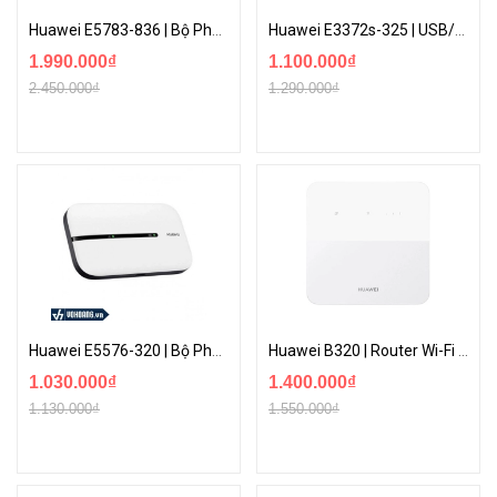
Huawei E5783-836 | Bộ Phát WiFi Gắn Sim 4G LTE CAT7 300Mbps Hỗ Trợ Tần Số 5.0Ghz Tốc Độ Cao
Huawei E3372s-325 | USB/Dcom 4G LTE 150Mbps Tốc Độ Cao Tương Thích Nhiều Thiết Bị | Hàng Chính Hãng
1.990.000₫
1.100.000₫
2.450.000₫
1.290.000₫
Huawei E5576-320 | Bộ Phát Wi-Fi 4G Tốc Độ Cao Mới Nhất| Hàng Nhập Khẩu Chính Hãng
Huawei B320 | Router Wi-Fi 4G Tốc Độ Cao 195Mbps - Kết Nối 32 Thiết Bị
1.030.000₫
1.400.000₫
1.130.000₫
1.550.000₫