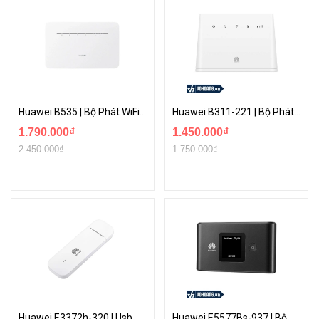
Huawei B535 | Bộ Phát WiFi Gắn Sim 4G Hai Băng Tần Mới Nhất Hỗ Trợ 64 Kết Nối
Huawei B311-221 | Bộ Phát Wi-Fi Router 3G/4G Tốc độ Cao 150Mbps - Hỗ Trợ Đồng Thời 32 Thiết Bị
1.790.000₫
1.450.000₫
2.450.000₫
1.750.000₫
Huawei E3372h-320 | Usb Dcom 3G/4G Chính Hãng Tốc Độ Cao Full Box | Giá Cạnh Tranh
Huawei E5577Bs-937 | Bộ Phát Wifi 4G Tốc Độ 150Mbps - Pin 3.000mAh