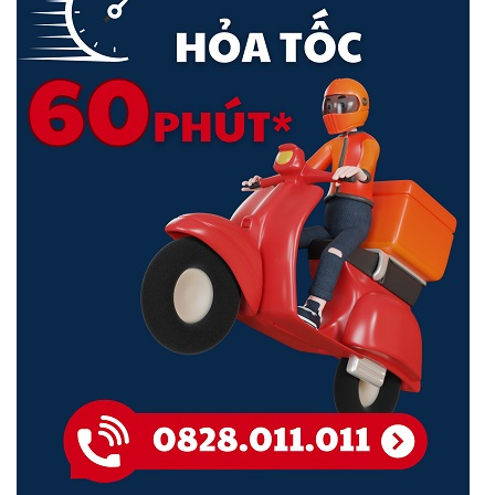
Tích Hợp Đàm Thoại 2 Chiều
Bạn có thể sử dụng tính năng đàm thoại của
Camera Imou IPC-
F42FP
thông qua ứng dụng
Imou Life
.
<Hotline: 0828.011.011 - (028)7300.2021 - VoHoang.vn>