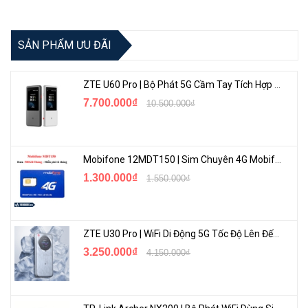
Camera Imou IPC-F42FP
với được tích hợp độ nét cực cao với
4MP sắc nét, giúp lưu lại khoảng khắc chi tiết và rõ nét nhất.
SẢN PHẨM ƯU ĐÃI
ZTE U60 Pro | Bộ Phát 5G Cầm Tay Tích Hợp Công Nghệ WiFi 7, Pin 10000mAh
7.700.000₫
10.500.000₫
Mobifone 12MDT150 | Sim Chuyên 4G Mobifone Dung Lượng Cao 500GB/Tháng Gói 1 Năm
1.300.000₫
1.550.000₫
Phát Hiện Thông Minh
Camera Imou IPC-F42FP
trang bị tính năng thông minh phát hiện
ZTE U30 Pro | WiFi Di Động 5G Tốc Độ Lên Đến 500Mbps, Màn Hình Cảm Ứng
chuyển động và lập tức thông báo đến bạn ngay khi có tín hiệu.
3.250.000₫
4.150.000₫