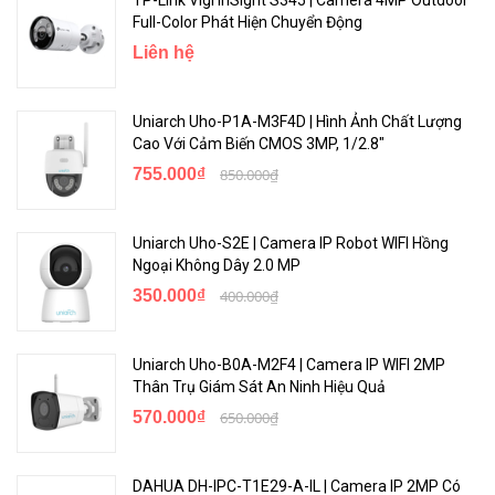
Full-Color Phát Hiện Chuyển Động
Liên hệ
Uniarch Uho-P1A-M3F4D | Hình Ảnh Chất Lượng
Cao Với Cảm Biến CMOS 3MP, 1/2.8"
755.000₫
850.000₫
Uniarch Uho-S2E | Camera IP Robot WIFI Hồng
Ngoại Không Dây 2.0 MP
350.000₫
400.000₫
Uniarch Uho-B0A-M2F4 | Camera IP WIFI 2MP
Thân Trụ Giám Sát An Ninh Hiệu Quả
570.000₫
650.000₫
DAHUA DH-IPC-T1E29-A-IL | Camera IP 2MP Có