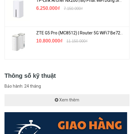
TP-Link Archer NX200 | Bộ Phát WiFi Dùng Sim 5G Tốc Độ Cao Mới FullBox
6.250.000₫
7.150.000₫
ZTE G5 Pro (MC8512) | Router 5G WiFi7 Be7200 Hỗ Trợ Băng Tần 6Ghz Cực Mạnh
10.800.000₫
11.150.000₫
Đa Chế Độ Xem Vào Ban Đêm
Camera Imou IPC-F42FP
cung cấp 2 chế độ có màu và chế độ
hồng ngoại, giúp bạn có thể lựa chọn dạng lưu hình ảnh mà mình
Thông số kỹ thuật
mong muốn.
Bảo hành: 24 tháng
Xem thêm