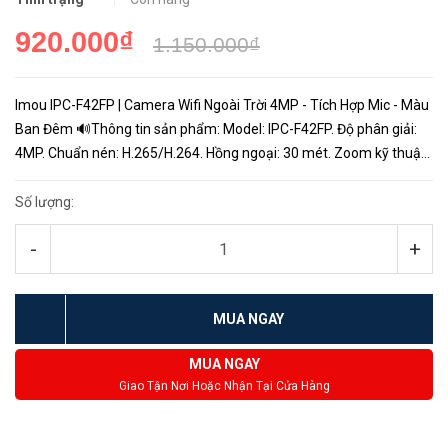
920.000₫
1.150.000₫
Imou IPC-F42FP | Camera Wifi Ngoài Trời 4MP - Tích Hợp Mic - Màu
Ban Đêm 🔊Thông tin sản phẩm: Model: IPC-F42FP. Độ phân giải:
4MP. Chuẩn nén: H.265/H.264. Hồng ngoại: 30 mét. Zoom kỹ thuật
số: 16x. Tích hợp loa mic hỗ trợ đàm thoại. Hỗ tr...
Số lượng:
-
+
MUA NGAY
MUA NGAY
Giao Tận Nơi Hoặc Nhận Tại Cửa Hàng