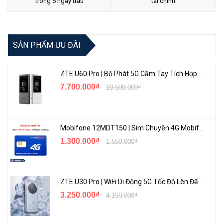
trong 5 ngày đầu
tài chính
SẢN PHẨM ƯU ĐÃI
Độ Phân Giải Sắc Nét
ZTE U60 Pro | Bộ Phát 5G Cầm Tay Tích Hợp Công Nghệ WiFi 7, Pin 10000mAh
Camera Imou IPC-S21FP
là giải pháp giám sát an ninh hoàn hảo,
7.700.000₫
10.500.000₫
hoạt động liên tục 24/7. Với độ phân giải 2MP, camera này cung
cấp hình ảnh sắc nét cả ngày lẫn đêm, đồng thời đảm bảo màu sắc
chân thực trong điều kiện ánh sáng yếu.
Mobifone 12MDT150 | Sim Chuyên 4G Mobifone Dung Lượng Cao 500GB/Tháng Gói 1 Năm
1.300.000₫
1.550.000₫
ZTE U30 Pro | WiFi Di Động 5G Tốc Độ Lên Đến 500Mbps, Màn Hình Cảm Ứng
3.250.000₫
4.150.000₫