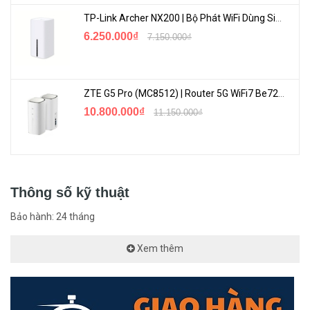
TP-Link Archer NX200 | Bộ Phát WiFi Dùng Sim 5G Tốc Độ Cao Mới FullBox
Tích Hợp AI Bảo Vệ Thông Minh
6.250.000₫
7.150.000₫
Camera Imou IPC-S21FP
được trang bị AI thông minh, có khả
năng phát hiện và theo dõi con người ở mọi góc độ 360 độ, giúp
bạn nhanh chóng nhận diện và quan sát chi tiết bất kỳ đối tượng
ZTE G5 Pro (MC8512) | Router 5G WiFi7 Be7200 Hỗ Trợ Băng Tần 6Ghz Cực Mạnh
đáng ngờ nào.
10.800.000₫
11.150.000₫
Thông số kỹ thuật
Bảo hành: 24 tháng
Xem thêm
Tích Hợp Mic Đàm Thoại Hai Chiều