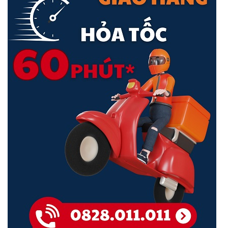
Imou IPC-S21FP
hỗ trợ micro giúp bạn có thể đàm thoại 2 chiều
với người thân ở nhà.
Dễ Dàng Quản Lý Qua Ứng Dụng Imou Life