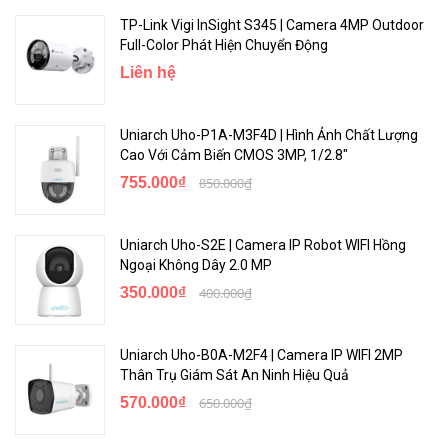
TP-Link Vigi InSight S345 | Camera 4MP Outdoor
Full-Color Phát Hiện Chuyển Động
Liên hệ
Uniarch Uho-P1A-M3F4D | Hình Ảnh Chất Lượng
Cao Với Cảm Biến CMOS 3MP, 1/2.8"
755.000₫
850.000₫
Uniarch Uho-S2E | Camera IP Robot WIFI Hồng
Ngoại Không Dây 2.0 MP
350.000₫
400.000₫
Uniarch Uho-B0A-M2F4 | Camera IP WIFI 2MP
Thân Trụ Giám Sát An Ninh Hiệu Quả
570.000₫
650.000₫