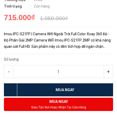
Tình trạng
Còn hàng
715.000₫
1.050.000₫
Imou IPC-S21FP | Camera Wifi Ngoài Trời Full Color Xoay 360 Độ -
Độ Phân Giải 2MP Camera WiFi Imou IPC-S21FP 2MP có khả năng
quan sát Full HD. Sản phẩm này có đèn tích hợp để ngăn chặn
khách không mong muốn. Thiết bị còn có chức năng theo dõi
thôn...
Số lượng:
-
+
MUA NGAY
MUA NGAY
Giao Tận Nơi Hoặc Nhận Tại Cửa Hàng