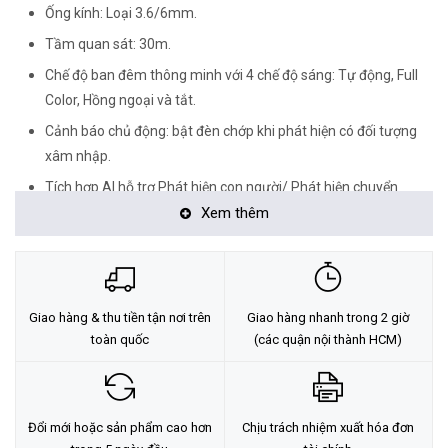
Ống kính: Loại 3.6/6mm.
Tầm quan sát: 30m.
Chế độ ban đêm thông minh với 4 chế độ sáng: Tự động, Full
Color, Hồng ngoại và tắt.
Cảnh báo chủ động: bật đèn chớp khi phát hiện có đối tượng
xâm nhập.
Tích hợp AI hỗ trợ Phát hiện con người/ Phát hiện chuyển
động/ Vùng có thể định cấu hình.
Xem thêm
Hỗ trợ khe cắm thẻ nhớ Micro SD (lên đến 256 GB).
Hỗ trợ chuẩn IP66.
Hỗ trợ xoay 360 độ.
Giao hàng & thu tiền tận nơi trên
Giao hàng nhanh trong 2 giờ
toàn quốc
(các quận nội thành HCM)
Đổi mới hoặc sản phẩm cao hơn
Chịu trách nhiệm xuất hóa đơn