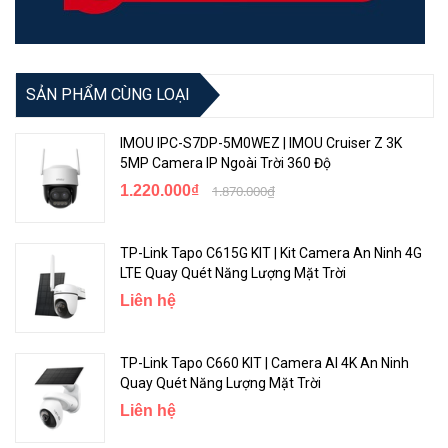
SẢN PHẨM CÙNG LOẠI
<Hotline: 0828.011.011 - (028)7300.2021 - VoHoang.vn>
IMOU IPC-S7DP-5M0WEZ | IMOU Cruiser Z 3K
5MP Camera IP Ngoài Trời 360 Độ
1.220.000₫
1.870.000₫
TP-Link Tapo C615G KIT | Kit Camera An Ninh 4G
LTE Quay Quét Năng Lượng Mặt Trời
Liên hệ
TP-Link Tapo C660 KIT | Camera AI 4K An Ninh
Quay Quét Năng Lượng Mặt Trời
Liên hệ