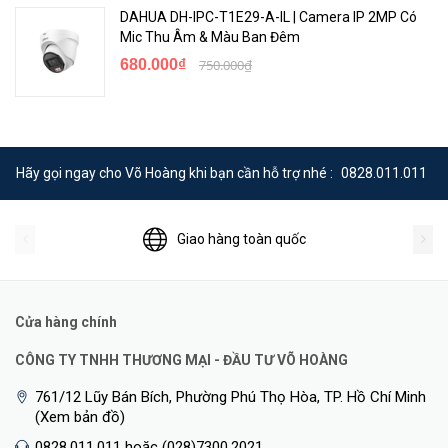
DAHUA DH-IPC-T1E29-A-IL | Camera IP 2MP Có
Mic Thu Âm & Màu Ban Đêm
680.000₫
750.000₫
Hãy gọi ngay cho Võ Hoàng khi bạn cần hỗ trợ nhé :
0828.011.011
Giao hàng toàn quốc
Cửa hàng chính
CÔNG TY TNHH THƯƠNG MẠI - ĐẦU TƯ VÕ HOÀNG
761/12 Lũy Bán Bích, Phường Phú Thọ Hòa, TP. Hồ Chí Minh
(Xem bản đồ)
0828.011.011 hoặc (028)7300.2021