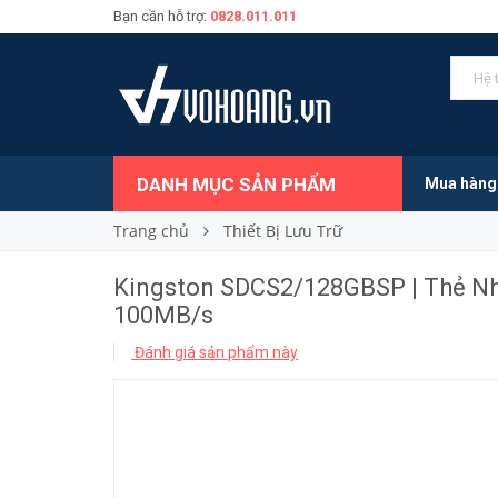
Bạn cần hỗ trợ:
0828.011.011
400.000₫
Giá bán:
DANH MỤC SẢN PHẨM
Mua hàng
Trang chủ
Thiết Bị Lưu Trữ
Kingston SDCS2/128GBSP | Thẻ Nh
100MB/s
Đánh giá sản phẩm này