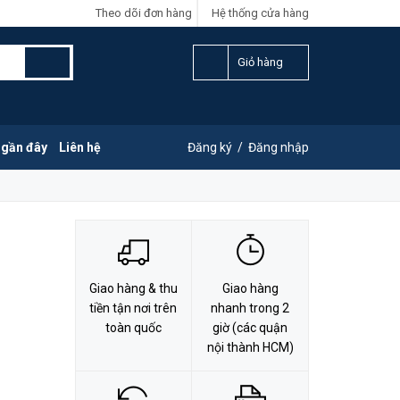
Theo dõi đơn hàng
Hệ thống cửa hàng
LIÊN HỆ ĐẶT HÀNG
G
0828.011.011
Giỏ hàng
 gần đây
Liên hệ
Đăng ký
/
Đăng nhập
Giao hàng & thu
Giao hàng
tiền tận nơi trên
nhanh trong 2
toàn quốc
giờ (các quận
nội thành HCM)