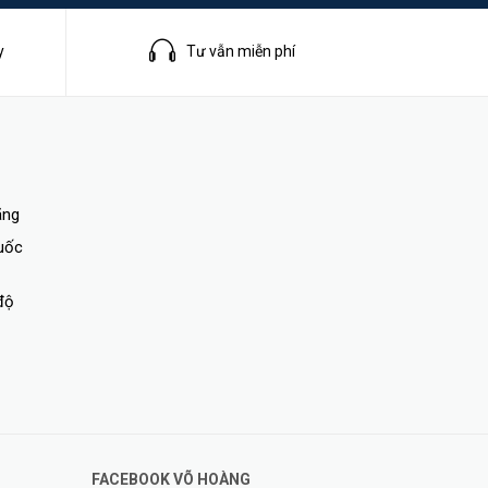
y
Tư vẫn miễn phí
i, chống
ãng
quốc
độ
B)
GB-
FACEBOOK VÕ HOÀNG