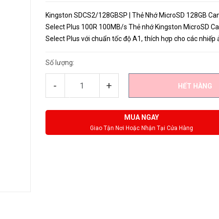
Kingston SDCS2/128GBSP | Thẻ Nhớ MicroSD 128GB Ca
Select Plus 100R 100MB/s Thẻ nhớ Kingston MicroSD C
Select Plus với chuẩn tốc độ A1, thích hợp cho các nhiếp
gia và người dùng có nhu cầu chụp ảnh động và quay ph
FullHD chất lượng c...
Số lượng:
-
+
HẾT HÀNG
MUA NGAY
Giao Tận Nơi Hoặc Nhận Tại Cửa Hàng