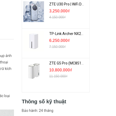
ZTE U30 Pro | WiFi Di Động 5G Tốc Độ Lên Đến 500Mbps, Màn Hình Cảm Ứng
3.250.000₫
4.150.000₫
TP-Link Archer NX200 | Bộ Phát WiFi Dùng Sim 5G Tốc Độ Cao Mới FullBox
6.250.000₫
7.150.000₫
hụp ảnh
thoại
ZTE G5 Pro (MC8512) | Router 5G WiFi7 Be7200 Hỗ Trợ Băng Tần 6Ghz Cực Mạnh
rữ kích
10.800.000₫
11.150.000₫
ác loại
Thông số kỹ thuật
Bảo hành: 24 tháng