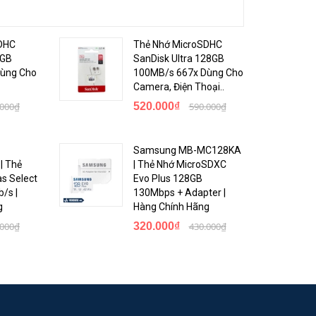
ng dụng
DHC
Thẻ Nhớ MicroSDHC
4GB
SanDisk Ultra 128GB
ùng Cho
100MB/s 667x Dùng Cho
Camera, Điện Thoại..
.000₫
520.000₫
590.000₫
Samsung MB-MC128KA
| Thẻ
| Thẻ Nhớ MicroSDXC
s Select
Evo Plus 128GB
/s |
130Mbps + Adapter |
g
Hàng Chính Hãng
.000₫
320.000₫
430.000₫