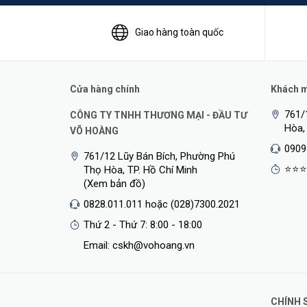
Giao hàng toàn quốc
Độ bền cực cao
Thẻ nhớ Kingston MicroSD Canvas Select Plus với độ bề
Cửa hàng chính
Khách mu
tia X-ray để bảo vệ dữ liệu của bạn cực kỳ an toàn và c
761/
CÔNG TY TNHH THƯƠNG MẠI - ĐẦU TƯ
Thông số kỹ thuật Kingston SDCS2/32GBSP
Hòa,
VÕ HOÀNG
0909
Thương hiệu
761/12 Lũy Bán Bích, Phường Phú
⭐⭐⭐
Thọ Hòa, TP. Hồ Chí Minh
Model
(Xem bản đồ)
0828.011.011 hoặc (028)7300.2021
Dung lượng
Thứ 2 - Thứ 7: 8:00 - 18:00
Email: cskh@vohoang.vn
Hiệu Năng
CHÍNH 