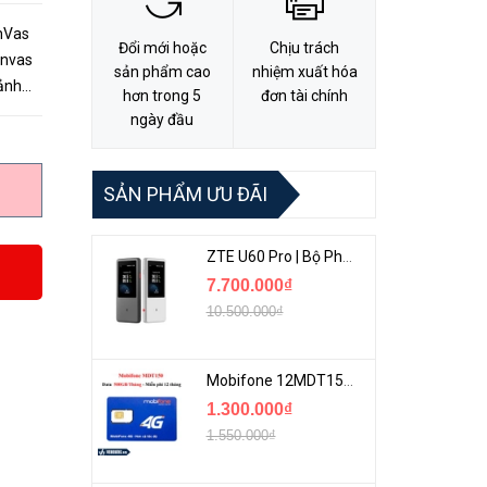
nVas
Đổi mới hoặc
Chịu trách
anvas
sản phẩm cao
nhiệm xuất hóa
 ảnh
hơn trong 5
đơn tài chính
im
ngày đầu
SẢN PHẨM ƯU ĐÃI
ZTE U60 Pro | Bộ Phát 5G Cầm Tay Tích Hợp Công Nghệ WiFi 7, Pin 10000mAh
7.700.000₫
10.500.000₫
Mobifone 12MDT150 | Sim Chuyên 4G Mobifone Dung Lượng Cao 500GB/Tháng Gói 1 Năm
1.300.000₫
1.550.000₫