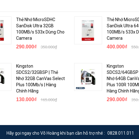
hiện hiệu suất của các thiết bị Android bằng các đáp ứng phản hồi từ ứ
Thẻ Nhớ MicroSDHC
Thẻ Nhớ MicroS
SanDisk Ultra 32GB
SanDisk Ultra 6
100MB/s 533x Dùng Cho
100MB/s 533x D
Camera
Camera
290.000₫
350.000₫
400.000₫
550
Kingston
Kingston
SDCS2/32GBSP | Thẻ
SDCS2/64GBSP 
Nhớ 32GB CanVas Select
Nhớ 64GB CanVa
Plus 100Mb/s | Hàng
Plus 100R 100Mb
Chính Hãng
Hàng Chính Hãn
130.000₫
165.000₫
290.000₫
350
Hãy gọi ngay cho Võ Hoàng khi bạn cần hỗ trợ nhé :
0828.011.011