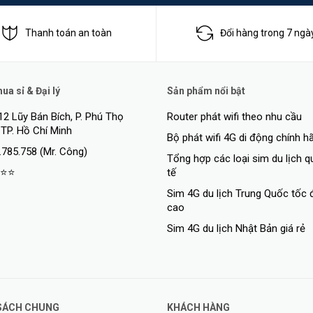
Thanh toán an toàn
Đổi hàng trong 7 ngà
n cực cao khi được trang bị khả năng chống sock, chống nước, chống bụ
a sỉ & Đại lý
Sản phẩm nổi bật
ó thể sử dụng ở các môi trường khắc nghiệt nhất.
12 Lũy Bán Bích, P. Phú Thọ
Router phát wifi theo nhu cầu
 TP. Hồ Chí Minh
Bộ phát wifi 4G di động chính h
.785.758 (Mr. Công)
Tổng hợp các loại sim du lịch 
Kingston
⭐⭐
tế
SDCS2/128GBSP
Sim 4G du lịch Trung Quốc tốc 
cao
128GB
Sim 4G du lịch Nhật Bản giá rẻ
100MB/giây đọc, Hạng tốc độ UHS-I, U1, V10 (32GB-128G
100/85MB/giây đọc/ghi, Hạng tốc độ UHS-I, U3, V30 (256
512GB)
SÁCH CHUNG
KHÁCH HÀNG