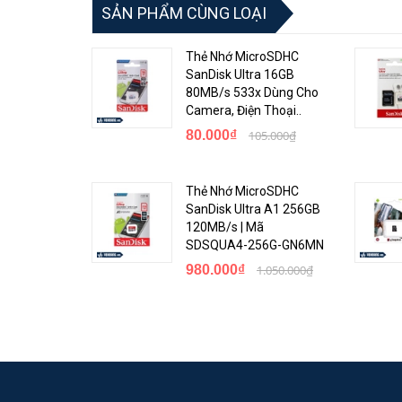
SẢN PHẨM CÙNG LOẠI
Thẻ nhớ Kingston MicroSD Canvas Select Plus giúp cải t
khi được lưu trên thẻ nhớ.
Thẻ Nhớ MicroSDHC
SanDisk Ultra 16GB
80MB/s 533x Dùng Cho
Camera, Điện Thoại..
80.000₫
105.000₫
Thẻ Nhớ MicroSDHC
SanDisk Ultra A1 256GB
120MB/s | Mã
SDSQUA4-256G-GN6MN
980.000₫
1.050.000₫