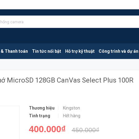
Kingston SDCS2/128GBSP | Thẻ Nhớ MicroSD 128GB CanVas Select Plus 100R 100MB/s
HẾT HÀN
 & Thanh toán
Tin tức nổi bật
Hỗ trợ kỹ thuật
Công trình và dự án
ớ MicroSD 128GB CanVas Select Plus 100R
Thương hiệu
Kingston
Tình trạng
Hết hàng
400.000₫
450.000₫