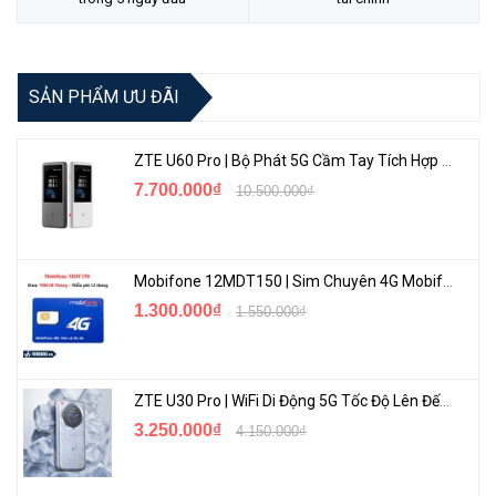
Teki áp dụng chế độ Bảo Hành Vàng 1 đổi 1 trong suốt thời gian
BH.
<Hotline: 0828.011.011 - (028)7300.2021 - VoHoang.vn>
SẢN PHẨM ƯU ĐÃI
ZTE U60 Pro | Bộ Phát 5G Cầm Tay Tích Hợp Công Nghệ WiFi 7, Pin 10000mAh
7.700.000₫
10.500.000₫
Mobifone 12MDT150 | Sim Chuyên 4G Mobifone Dung Lượng Cao 500GB/Tháng Gói 1 Năm
1.300.000₫
1.550.000₫
ZTE U30 Pro | WiFi Di Động 5G Tốc Độ Lên Đến 500Mbps, Màn Hình Cảm Ứng
3.250.000₫
4.150.000₫