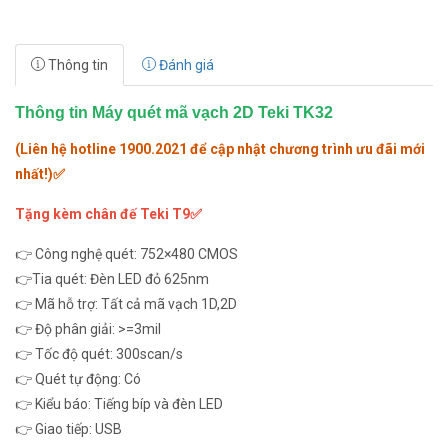
Thông tin
Đánh giá
Thông tin Máy quét mã vạch 2D Teki TK32
(Liên hệ hotline 1900.2021 để cập nhật chương trình ưu đãi mới
nhất!)✅
Tặng kèm chân đế Teki T9✅
👉 Công nghệ quét: 752×480 CMOS
👉Tia quét: Đèn LED đỏ 625nm
👉 Mã hỗ trợ: Tất cả mã vạch 1D,2D
👉 Độ phân giải: >=3mil
👉 Tốc độ quét: 300scan/s
👉 Quét tự động: Có
👉 Kiểu báo: Tiếng bíp và đèn LED
👉 Giao tiếp: USB