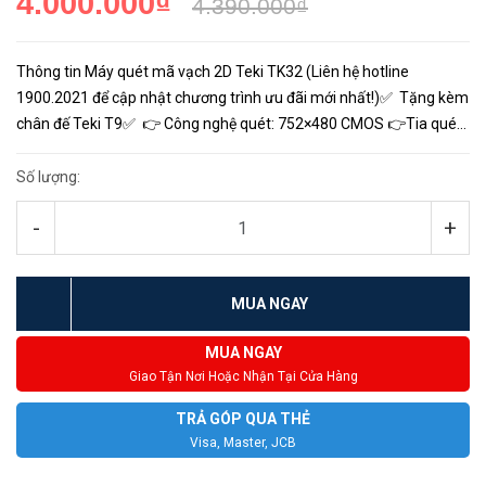
4.000.000₫
4.390.000₫
Thông tin Máy quét mã vạch 2D Teki TK32 (Liên hệ hotline
1900.2021 để cập nhật chương trình ưu đãi mới nhất!)✅ Tặng kèm
chân đế Teki T9✅ 👉 Công nghệ quét: 752×480 CMOS 👉Tia quét:
Đèn LED đỏ 625nm 👉 Mã hỗ trợ: Tất cả mã vạch 1D,...
Số lượng:
-
+
MUA NGAY
MUA NGAY
Giao Tận Nơi Hoặc Nhận Tại Cửa Hàng
TRẢ GÓP QUA THẺ
Visa, Master, JCB