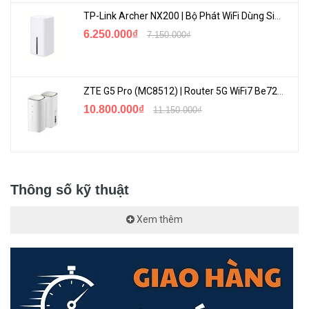
TP-Link Archer NX200 | Bộ Phát WiFi Dùng Sim 5G Tốc Độ Cao Mới FullBox
6.250.000₫
7.150.000₫
ZTE G5 Pro (MC8512) | Router 5G WiFi7 Be7200 Hỗ Trợ Băng Tần 6Ghz Cực Mạnh
10.800.000₫
11.150.000₫
Thông số kỹ thuật
Xem thêm