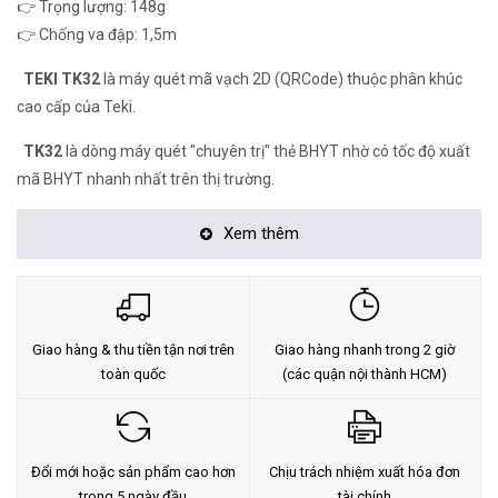
👉 Trọng lượng: 148g
👉 Chống va đập: 1,5m
TEKI TK32
là máy quét mã vạch 2D (QRCode) thuộc phân khúc
cao cấp của Teki.
TK32
là dòng máy quét "chuyên trị" thẻ BHYT nhờ có tốc độ xuất
mã BHYT nhanh nhất trên thị trường.
Cảm biến CMOS cho phéo đọc mã trực tiếp trên màn hình
Xem thêm
Smartphone.
Hoàn thiện tốt, cò bấm Omron-Japan siêu bền lên tới hàng triệu
lần nhấn.
Giao hàng & thu tiền tận nơi trên
Giao hàng nhanh trong 2 giờ
Bọc cao su phần đầu và tay cầm tăng khả năng chống va đập.
toàn quốc
(các quận nội thành HCM)
Chống sốc rơi từ độ cao 1.5m.
Sách hướng dẫn bằng Tiếng Việt.
Đổi mới hoặc sản phẩm cao hơn
Chịu trách nhiệm xuất hóa đơn
trong 5 ngày đầu
tài chính