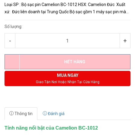
Loại SP : Bộ sạc pin Camelion BC-1012 HSX: Camelion Đức Xuất
xứ: Đức liên doanh tại Trung Quốc Bộ sạc gồm 1 máy sạc pin màn
hình LCD Camelion BC-1012 sạc được pin AA/AAA (khôn...
Số lượng:
-
+
HẾT HÀNG
MUA NGAY
Giao Tận Nơi Hoặc Nhận Tại Cửa Hàng
Thông tin
Đánh giá
Tính năng nổi bật của Camelion BC-1012