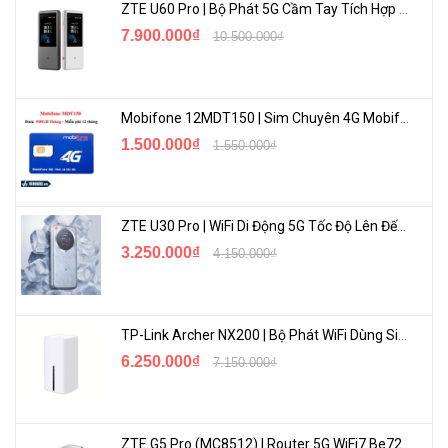
ZTE U60 Pro | Bộ Phát 5G Cầm Tay Tích Hợp Công Nghệ WiFi 7, Pin 10000mAh
7.900.000₫
10.500.000₫
Mobifone 12MDT150 | Sim Chuyên 4G Mobifone Dung Lượng Cao 500GB/Tháng Gói 1 Năm
1.500.000₫
1.550.000₫
ZTE U30 Pro | WiFi Di Động 5G Tốc Độ Lên Đến 500Mbps, Màn Hình Cảm Ứng
3.250.000₫
4.150.000₫
TP-Link Archer NX200 | Bộ Phát WiFi Dùng Sim 5G Tốc Độ Cao Mới FullBox
6.250.000₫
7.150.000₫
ZTE G5 Pro (MC8512) | Router 5G WiFi7 Be7200 Hỗ Trợ Băng Tần 6Ghz Cực Mạnh