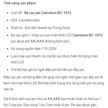
Tính năng sản phẩm:
Loại SP :
Bộ sạc pin Camelion BC-1012
HSX: Camelion Đức
Xuất xứ: Đức liên doanh tại Trung Quốc
Bộ sạc gồm 1 máy sạc pin màn hình LCD
Camelion BC-1012
sạc được pin AA/AAA (không kèm pin)
Sử dụng nguồn điện 110-220V
Lọai máy sạc nhanh và chế độ sạc được hiển thị bằng màn
hình LCD
Chế độ hẹn giờ tự ngắt điện pin khi đã sạc đầy pin.
Máy sạc pin với dòng điện lớn giúp rút ngắn thời gian sạc đầy pin đi
kèm với màn hình LCD thể hiện tình trạng cho từng viên pin vô cùng
tiện lợi.
Với 4 khe cắm sạc pin cho cả AA,AAA bạn hoàn toàn có thể sạc 1
lúc 2 loại pin. Sạc cùng 1 lúc 2 pin hoặc 4 pin. Pin sạc được gắn