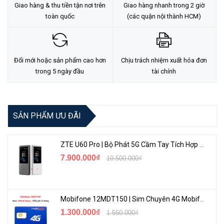
Giao hàng & thu tiền tận nơi trên
Giao hàng nhanh trong 2 giờ
toàn quốc
(các quận nội thành HCM)
Đổi mới hoặc sản phẩm cao hơn
Chịu trách nhiệm xuất hóa đơn
trong 5 ngày đầu
tài chính
SẢN PHẨM ƯU ĐÃI
ZTE U60 Pro | Bộ Phát 5G Cầm Tay Tích Hợp Công Nghệ WiFi 7, Pin 10000mAh
7.900.000₫
10.500.000₫
Mobifone 12MDT150 | Sim Chuyên 4G Mobifone Dung Lượng Cao 500GB/Tháng Gói 1 Năm
1.300.000₫
1.550.000₫