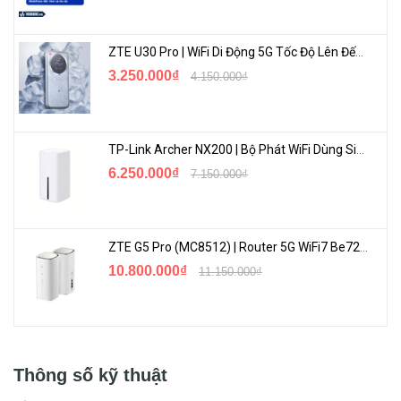
ZTE U30 Pro | WiFi Di Động 5G Tốc Độ Lên Đến 500Mbps, Màn Hình Cảm Ứng
3.250.000₫
4.150.000₫
TP-Link Archer NX200 | Bộ Phát WiFi Dùng Sim 5G Tốc Độ Cao Mới FullBox
6.250.000₫
7.150.000₫
ZTE G5 Pro (MC8512) | Router 5G WiFi7 Be7200 Hỗ Trợ Băng Tần 6Ghz Cực Mạnh
10.800.000₫
11.150.000₫
Thông số kỹ thuật