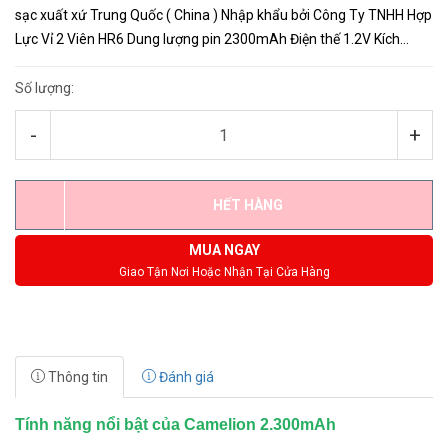
sạc xuất xứ Trung Quốc ( China ) Nhập khẩu bởi Công Ty TNHH Hợp
Lực Vỉ 2 Viên HR6 Dung lượng pin 2300mAh Điện thế 1.2V Kích
thước pin AA Pin sạc AA chính hãng sử dụng bền ...
Số lượng:
-
+
HẾT HÀNG
MUA NGAY
Giao Tận Nơi Hoặc Nhận Tại Cửa Hàng
Thông tin
Đánh giá
Tính năng nổi bật của Camelion 2.300mAh