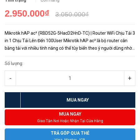
Tình trạng
Còn hàng
2.950.000₫
3.050.000₫
Mikrotik hAP ac² (RBD52G-5HacD2HnD-TC) | Router WiFi Chịu Tải 3
in 1 Chịu Tải Lên Đến 100User Mikrotik hAP ac² là bộ router cân
bằng tải với nhiều tính năng có thể tùy biến theo ý người dùng nhờ
hệ điều hành OS, sản phẩm được thiết kế nhỏ gọn tinh...
Số lượng:
-
+
MUA NGAY
MUA NGAY
Giao Tận Nơi Hoặc Nhận Tại Cửa Hàng
TRẢ GÓP QUA THẺ