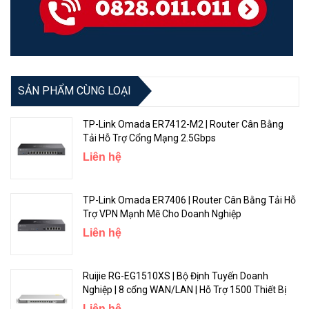
Powering
Details
SẢN PHẨM CÙNG LOẠI
Number of DC inputs
2 (DC jack, PoE-IN)
TP-Link Omada ER7412-M2 | Router Cân Bằng
Tải Hỗ Trợ Cổng Mạng 2.5Gbps
DC jack input Voltage
12-30 V
Liên hệ
Max power consumption
21 W
TP-Link Omada ER7406 | Router Cân Bằng Tải Hỗ
Trợ VPN Mạnh Mẽ Cho Doanh Nghiệp
Max power consumption
16 W
Liên hệ
without attachments
Cooling type
Passive
Ruijie RG-EG1510XS | Bộ Định Tuyến Doanh
Nghiệp | 8 cổng WAN/LAN | Hỗ Trợ 1500 Thiết Bị
Liên hệ