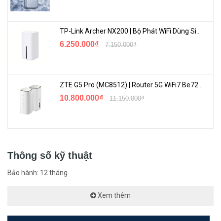
Size of RAM
128 MB
TP-Link Archer NX200 | Bộ Phát WiFi Dùng Sim 5G Tốc Độ Cao Mới FullBox
6.250.000₫
7.150.000₫
Storage size
16 MB
Storage type
FLASH
ZTE G5 Pro (MC8512) | Router 5G WiFi7 Be7200 Hỗ Trợ Băng Tần 6Ghz Cực Mạnh
10.800.000₫
11.150.000₫
Approximately 100'000 hours
MTBF
at 25C
Tested ambient temperature
-40°C to 50°C
Thông số kỹ thuật
Bảo hành: 12 tháng
IPsec hardware acceleration
Yes
Xem thêm
Ethernet