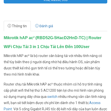
Visa, Master, JCB
Thông tin
Đánh giá
Mikrotik hAP ac² (RBD52G-5HacD2HnD-TC) | Router
WiFi Chịu Tải 3 in 1 Chịu Tải Lên Đến 100User
Mikrotik hAP ac² là bộ router cân bằng tải với nhiều tính năng có
thể tùy biến theo ý người dùng nhờ hệ điều hành OS, sản phẩm
được thiết kế nhỏ gọn tinh tế có thể treo tường hoặc để bàn tùy
theo mô hình triển khai.
Router chịu tải Mikrotik hAP ac² thuộc nhóm có hỗ trợ tính năng
cấp phát wifi thế hệ thứ 5 AC1200 tiện lợi cho mô hình văn phòng
sử dụng mạng dây chia qua
switch
nhiều nhưng vẫn cần tính năng
wifi, bạn sẽ tiết kiệm được chi phí lớn dành cho 1 thiết bị
Access
Point
. Với 5 cổng Gigabit RJ45 tốc độ kết nối dây của bạn luôn được