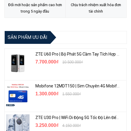
Đổi mới hoặc sản phẩm cao hơn
Chịu trách nhiệm xuất hóa đơn
trong 5 ngày đầu
tài chính
Product code
RBD52G-5HacD2HnD-TC
Architecture
ARM 32bit
SẢN PHẨM ƯU ĐÃI
CPU
IPQ-4018
ZTE U60 Pro | Bộ Phát 5G Cầm Tay Tích Hợp Công Nghệ WiFi 7, Pin 10000mAh
7.700.000₫
10.500.000₫
CPU core count
4
CPU nominal frequency
716 MHz
Mobifone 12MDT150 | Sim Chuyên 4G Mobifone Dung Lượng Cao 500GB/Tháng Gói 1 Năm
1.300.000₫
1.550.000₫
Dimensions
34 x 119 x 98mm
RouterOS license
4
ZTE U30 Pro | WiFi Di Động 5G Tốc Độ Lên Đến 500Mbps, Màn Hình Cảm Ứng
3.250.000₫
4.150.000₫
Operating System
RouterOS