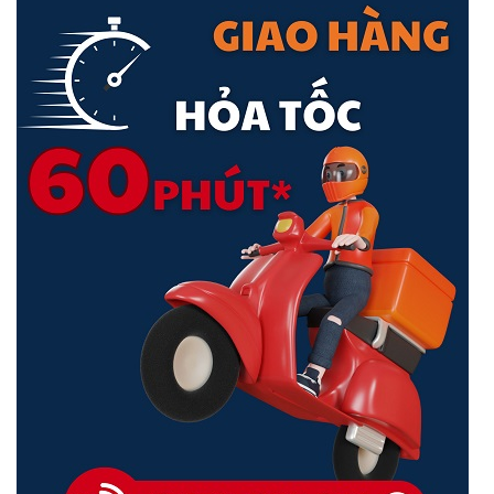
Details
10/100/1000 Ethernet ports
5
Peripherals
Details
Number of USB ports
1
USB Power Reset
Yes
USB slot type
USB type A
Max USB current (A)
1