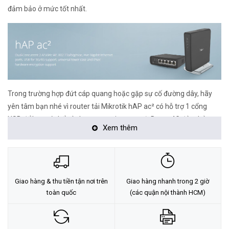
đảm bảo ở mức tốt nhất.
Trong trường hợp đứt cáp quang hoặc gặp sự cố đường dây, hãy
yên tâm bạn nhé vì router tải Mikrotik hAP ac² có hỗ trợ 1 cổng
USB để bạn có thể sử dụng mạng internet từ Dcom 4G đảm bảo
Xem thêm
cho việc truyền tải những dữ liệu quan trọng không bị ngắt quãng
hoặc bạn có thể dùng cổng kết nối ấy để liên kết với bộ nhớ ngoài để
nâng cao hiệu suất.
Thông tin chi tiết Router OS Mikrotik hAP ac²
Giao hàng & thu tiền tận nơi trên
Giao hàng nhanh trong 2 giờ
toàn quốc
(các quận nội thành HCM)
Specifications
Details