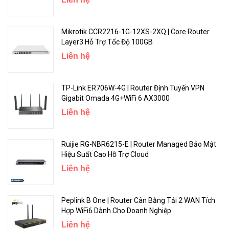
PoE in
Passive PoE
Mikrotik CCR2216-1G-12XS-2XQ | Core Router
PoE in input Voltage
18-28 V
Layer3 Hỗ Trợ Tốc Độ 100GB
Liên hệ
<Hotline: 0828.011.011 - (028)7300.2021 - VoHoang.vn>
TP-Link ER706W-4G | Router Định Tuyến VPN
Gigabit Omada 4G+WiFi 6 AX3000
Liên hệ
Ruijie RG-NBR6215-E | Router Managed Bảo Mật
Hiệu Suất Cao Hỗ Trợ Cloud
Liên hệ
Peplink B One | Router Cân Bằng Tải 2 WAN Tích
Hợp WiFi6 Dành Cho Doanh Nghiệp
Liên hệ