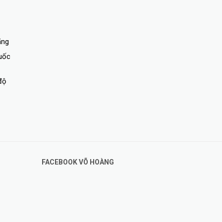
ãng
quốc
độ
FACEBOOK VÕ HOÀNG