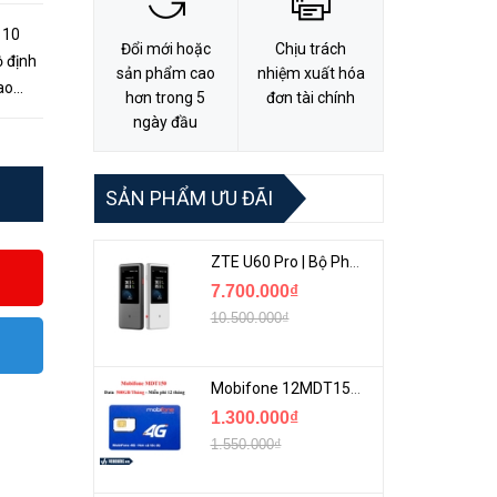
 10
Đổi mới hoặc
Chịu trách
 định
sản phẩm cao
nhiệm xuất hóa
ao
hơn trong 5
đơn tài chính
 với
ngày đầu
SẢN PHẨM ƯU ĐÃI
ZTE U60 Pro | Bộ Phát 5G Cầm Tay Tích Hợp Công Nghệ WiFi 7, Pin 10000mAh
7.700.000₫
10.500.000₫
Mobifone 12MDT150 | Sim Chuyên 4G Mobifone Dung Lượng Cao 500GB/Tháng Gói 1 Năm
1.300.000₫
1.550.000₫