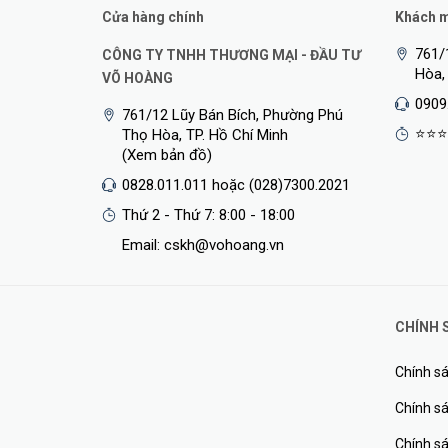
Cửa hàng chính
Khách mu
IPsec hardware acceleration
761/
CÔNG TY TNHH THƯƠNG MẠI - ĐẦU TƯ
Hòa,
VÕ HOÀNG
Suggested price
0909
761/12 Lũy Bán Bích, Phường Phú
⭐⭐⭐
Thọ Hòa, TP. Hồ Chí Minh
Powering
(Xem bản đồ)
Details
0828.011.011 hoặc (028)7300.2021
Thứ 2 - Thứ 7: 8:00 - 18:00
Number of DC inputs
Email: cskh@vohoang.vn
DC jack input Voltage
Max power consumption
CHÍNH 
Max power consumption without attachments
Chính sá
Cooling type
Chính sá
PoE in
Chính s