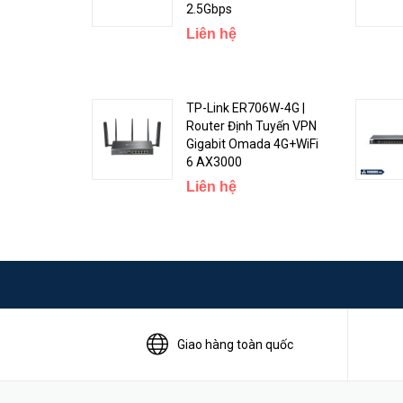
Architecture
2.5Gbps
Liên hệ
CPU
CPU core count
TP-Link ER706W-4G |
CPU nominal frequency
Router Định Tuyến VPN
Gigabit Omada 4G+WiFi
Dimensions
6 AX3000
RouterOS license
Liên hệ
Operating System
Size of RAM
Storage size
Storage type
Giao hàng toàn quốc
MTBF
Tested ambient temperature