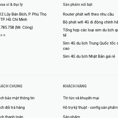
a sỉ & Đại lý
Sản phẩm nổi bật
Yes
12 Lũy Bán Bích, P. Phú Thọ
Router phát wifi theo nhu cầu
 TP. Hồ Chí Minh
$219.00
Bộ phát wifi 4G di động chính h
.785.758 (Mr. Công)
Tổng hợp các loại sim du lịch 
⭐⭐
tế
Sim 4G du lịch Trung Quốc tốc 
cao
Sim 4G du lịch Nhật Bản giá rẻ
2 (DC jack, PoE-IN)
12-57 V
33 W
SÁCH CHUNG
KHÁCH HÀNG
18 W
ch bảo mật thông tin
TIn tức và khuyến mại
Passive
ch đổi trả hàng
Hỗ trợ kỹ thuật - config sản phẩm
Passive PoE
ách thanh toán
Sản phẩm