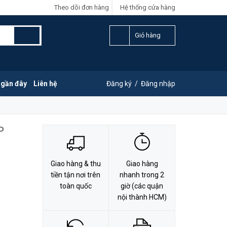
Theo dõi đơn hàng
Hệ thống cửa hàng
LIÊN HỆ ĐẶT HÀNG
Y
0828.011.011
Giỏ hàng
 gần đây
Liên hệ
Đăng ký
/
Đăng nhập
P
Giao hàng & thu
Giao hàng
tiền tận nơi trên
nhanh trong 2
toàn quốc
giờ (các quận
nội thành HCM)