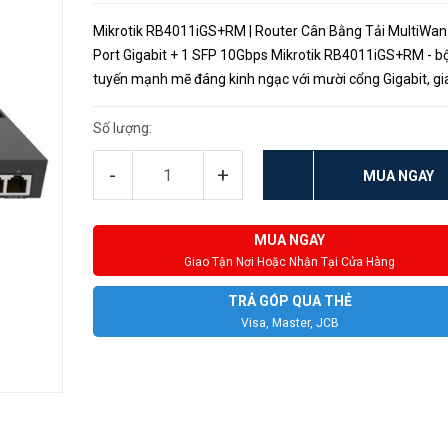
Mikrotik RB4011iGS+RM | Router Cân Bằng Tải MultiWan
Port Gigabit + 1 SFP 10Gbps Mikrotik RB4011iGS+RM - bộ
tuyến mạnh mẽ đáng kinh ngạc với mười cổng Gigabit, gi
diện SFP + 10Gbps và khả năng tăng tốc phần cứng IPsec
một mức giá tuy...
Số lượng:
-
+
MUA NGAY
MUA NGAY
Giao Tận Nơi Hoặc Nhận Tại Cửa Hàng
TRẢ GÓP QUA THẺ
Visa, Master, JCB