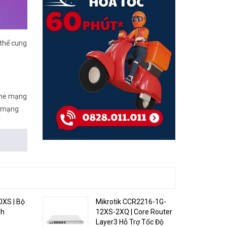
 thể cung
line mạng
i mạng
0XS | Bộ
Mikrotik CCR2216-1G-
nh
12XS-2XQ | Core Router
Layer3 Hỗ Trợ Tốc Độ