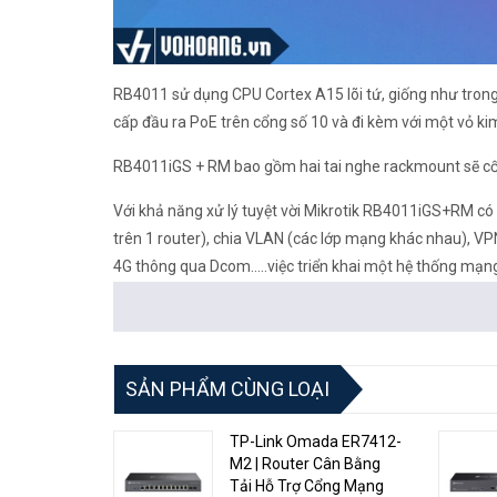
RB4011 sử dụng CPU Cortex A15 lõi tứ, giống như tron
cấp đầu ra PoE trên cổng số 10 và đi kèm với một vỏ k
RB4011iGS + RM bao gồm hai tai nghe rackmount sẽ cố đ
Với khả năng xử lý tuyệt vời Mikrotik RB4011iGS+RM có 
trên 1 router), chia VLAN (các lớp mạng khác nhau), VPN
4G thông qua Dcom.....việc triển khai một hệ thống mạng
Thông số kỹ thuật chi tiết Mikrotik RB4011iGS+RM
Specifications
SẢN PHẨM CÙNG LOẠI
Details
TP-Link Omada ER7412-
Product code
M2 | Router Cân Bằng
Tải Hỗ Trợ Cổng Mạng