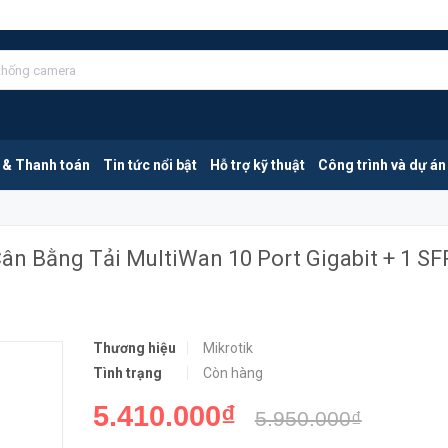
Mikrotik RB4011iGS+RM | Router Cân Bằng Tải MultiWan 10 Port Gigabit + 1 SFP 10Gbps
MUA NGA
 & Thanh toán
Tin tức nổi bật
Hỗ trợ kỹ thuật
Công trình và dự án
ân Bằng Tải MultiWan 10 Port Gigabit + 1 SF
Thương hiệu
Mikrotik
Tình trạng
Còn hàng
5.410.000₫
5.950.000₫