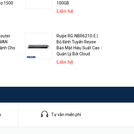
rợ 1500
100GB
Liên hệ
Router
Ruijie RG-NBR6210-E |
 WAN
Bộ Định Tuyến Reyee
Dành Cho
Bảo Mật Hiệu Suất Cao -
Quản Lý Bởi Cloud
Liên hệ
y
Tư vẫn miễn phí