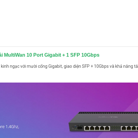
i MultiWan 10 Port Gigabit + 1 SFP 10Gbps
inh ngạc với mười cổng Gigabit, giao diện SFP + 10Gbps và khả năng tă