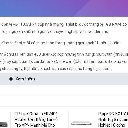
g đơn vị RB1100AHx4 cấp nhà mạng. Thiết bị được trang bị 1GB RAM, có
im loại nguyên khối nhỏ gọn và chuyên nghiệp với màu đen mờ.
ịnh thiết bị một cách an toàn trong không gian rack 1U tiêu chuẩn.
thể chịu tải lên đến 400 user kết hợp những tính năng: MultiWan (nhiều 
 (truy cập quản lý, cài đặt từ xa), Firewall (bảo mật an toàn), Backup vớ
 cho công ty, hệ thống khách sạn cao cấp, nhà hàng tiệc cưới....
Xem thêm
TP-Link Omada ER7406 |
Ruijie RG-EG151
RB4011iGS+RM
Router Cân Bằng Tải Hỗ
Định Tuyến Doa
Trợ VPN Mạnh Mẽ Cho
Nghiệp | 8 cổng