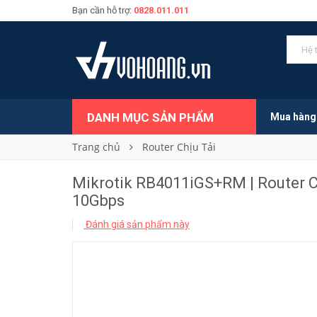
Bạn cần hỗ trợ:
0828.011.011
5.410.000₫
Giá bán:
DANH MỤC SẢN PHẨM
Mua hàng
Trang chủ
Router Chịu Tải
Mikrotik RB4011iGS+RM | Router C
10Gbps
Đánh giá sản phẩm này