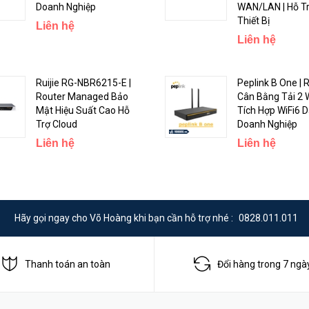
ARM 32bit
Doanh Nghiệp
WAN/LAN | Hỗ T
Thiết Bị
Liên hệ
AL21400
Liên hệ
4
Ruijie RG-NBR6215-E |
Peplink B One | 
1400 MHz
Router Managed Bảo
Cân Bằng Tải 2
Mật Hiệu Suất Cao Hỗ
Tích Hợp WiFi6 
228 x 120 x 30 mm
Trợ Cloud
Doanh Nghiệp
5
Liên hệ
Liên hệ
RouterOS
1 GB
Hãy gọi ngay cho Võ Hoàng khi bạn cần hỗ trợ nhé :
0828.011.011
512 MB
NAND
Thanh toán an toàn
Đổi hàng trong 7 ngà
Approximately 200'000 hours at 25C
-40°C to 70°C