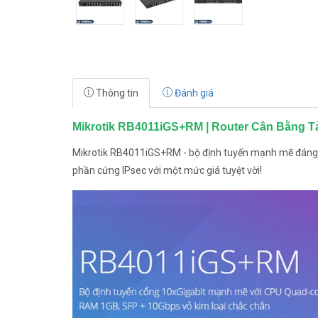
Thông tin
Đánh giá
Mikrotik RB4011iGS+RM | Router Cân Bằng Tả
Mikrotik RB4011iGS+RM - bộ định tuyến mạnh mẽ đáng k
phần cứng IPsec với một mức giá tuyệt vời!