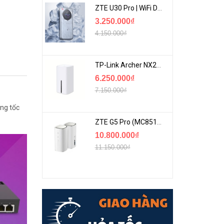
ZTE U30 Pro | WiFi Di Động 5G Tốc Độ Lên Đến 500Mbps, Màn Hình Cảm Ứng
3.250.000₫
4.150.000₫
TP-Link Archer NX200 | Bộ Phát WiFi Dùng Sim 5G Tốc Độ Cao Mới FullBox
6.250.000₫
7.150.000₫
ng tốc
ZTE G5 Pro (MC8512) | Router 5G WiFi7 Be7200 Hỗ Trợ Băng Tần 6Ghz Cực Mạnh
10.800.000₫
11.150.000₫